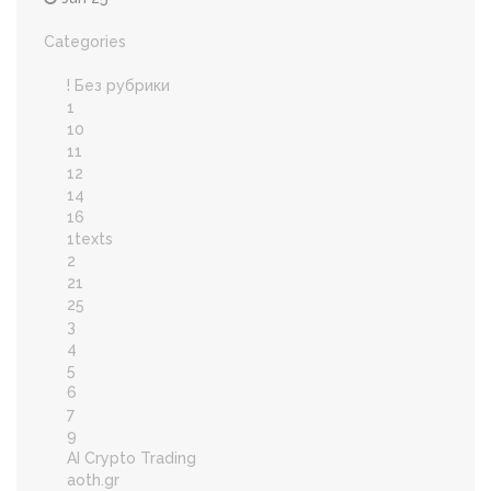
Categories
! Без рубрики
1
10
11
12
14
16
1texts
2
21
25
3
4
5
6
7
9
AI Crypto Trading
aoth.gr