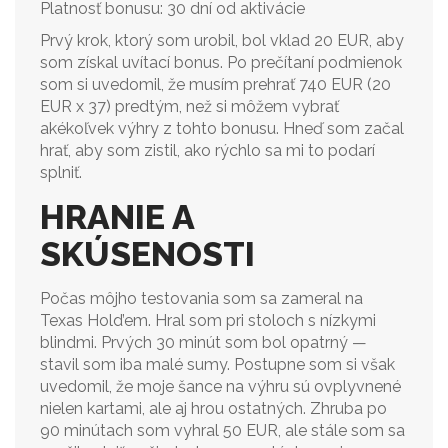
Platnosť bonusu: 30 dní od aktivácie
Prvý krok, ktorý som urobil, bol vklad 20 EUR, aby
som získal uvítací bonus. Po prečítaní podmienok
som si uvedomil, že musím prehrať 740 EUR (20
EUR x 37) predtým, než si môžem vybrať
akékoľvek výhry z tohto bonusu. Hneď som začal
hrať, aby som zistil, ako rýchlo sa mi to podarí
splniť.
HRANIE A
SKÚSENOSTI
Počas môjho testovania som sa zameral na
Texas Hold’em. Hral som pri stoloch s nízkymi
blindmi. Prvých 30 minút som bol opatrný —
stavil som iba malé sumy. Postupne som si však
uvedomil, že moje šance na výhru sú ovplyvnené
nielen kartami, ale aj hrou ostatných. Zhruba po
90 minútach som vyhral 50 EUR, ale stále som sa