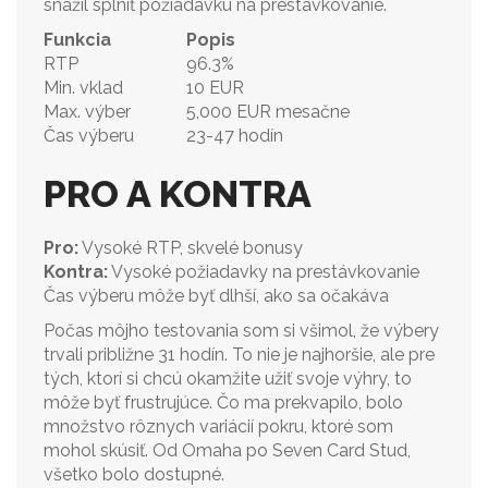
snažil splniť požiadavku na prestávkovanie.
Funkcia
Popis
RTP
96.3%
Min. vklad
10 EUR
Max. výber
5,000 EUR mesačne
Čas výberu
23-47 hodín
PRO A KONTRA
Pro:
Vysoké RTP, skvelé bonusy
Kontra:
Vysoké požiadavky na prestávkovanie
Čas výberu môže byť dlhší, ako sa očakáva
Počas môjho testovania som si všimol, že výbery
trvali približne 31 hodín. To nie je najhoršie, ale pre
tých, ktorí si chcú okamžite užiť svoje výhry, to
môže byť frustrujúce. Čo ma prekvapilo, bolo
množstvo rôznych variácií pokru, ktoré som
mohol skúsiť. Od Omaha po Seven Card Stud,
všetko bolo dostupné.