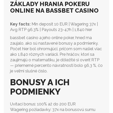
ZÁKLADY HRANIA POKERU
ONLINE NA BASSBET CASINO
Key facts:
Min deposit 10 EUR | Wagering 37x |
Avg RTP 96.3% | Payouts 23-47h | 1,840 hier
bassbet casino a jeho online poker, hneď ma
zaujalo, ako sú nastavené bonusy a podmienky.
Počet hier bol ohromujúci, pričom som našiel viac
ako 1,840 rôznych variácií. Pre hráčov, ktorí sa
zaujímajú o matematiku, je dôležité si overiť RTP
— priemerné percento návratnosti bolo 96,3 %, čo
je veľmi slušné číslo.
BONUSY A ICH
PODMIENKY
Uvítací bonus: 100% až do 200 EUR
Wagering požiadavky: 37x na bonusovú sumu