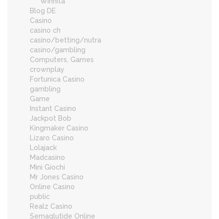
Winnita
Blog DE
Casino
casino ch
casino/betting/nutra
casino/gambling
Computers, Games
crownplay
Fortunica Casino
gambling
Game
Instant Casino
Jackpot Bob
Kingmaker Casino
Lizaro Casino
Lolajack
Madcasino
Mini Giochi
Mr Jones Casino
Online Casino
public
Realz Casino
Semaglutide Online