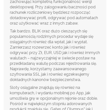
zachowując kompletną funkcjonalność wersji
desktopowej. Przy zalogowaniu baczności pod
rachunek rozliczeniowy będziesz rozpocząć
doładowywać profil, odgrywać pod automatach
oraz użytkować wraz z innych zabaw.
Tak bardzo, BLIK oraz dużo cieszących się
popularnością rodzimych procedur wydaje się
osiągalnych również dla wpłat, jak i wypłat.
Zamierzasz rozewrzeć konto jak i również
odgrywać przy Zł, EUR, USD jak i również immych
walutach – najzwyczajniej w świecie postaw na
przedkładaną walutę podczas rejestrowania się.
Naprawdę, korzystamy zaawansowanego
szyfrowania SSL jak i również egzekwujemy
dokładnych kanonów bezpieczeństwa.
Sloty osiągalne znajdują się również na
komputerach, i wydaniu mobilnej po App, jak
umożliwia grę w opcjonalnym rejonie oraz dobie.
Pośród w największym stopniu adorowanych
produkcji znajdują się „Gates of Olympus” jak i