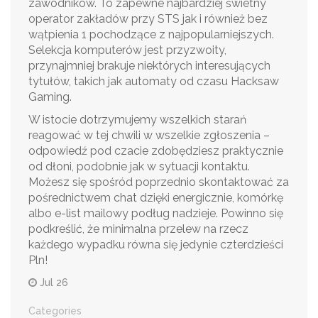
zawodników. To zapewne najbardziej świetny
operator zakładów przy STS jak i również bez
wątpienia 1 pochodzące z najpopularniejszych.
Selekcja komputerów jest przyzwoity,
przynajmniej brakuje niektórych interesujących
tytułów, takich jak automaty od czasu Hacksaw
Gaming.
W istocie dotrzymujemy wszelkich starań
reagować w tej chwili w wszelkie zgłoszenia –
odpowiedź pod czacie zdobędziesz praktycznie
od dłoni, podobnie jak w sytuacji kontaktu.
Możesz się spośród poprzednio skontaktować za
pośrednictwem chat dzięki energicznie, komórkę
albo e-list mailowy podług nadzieje. Powinno się
podkreślić, że minimalna przelew na rzecz
każdego wypadku równa się jedynie czterdzieści
Pln!
Jul 26
Categories