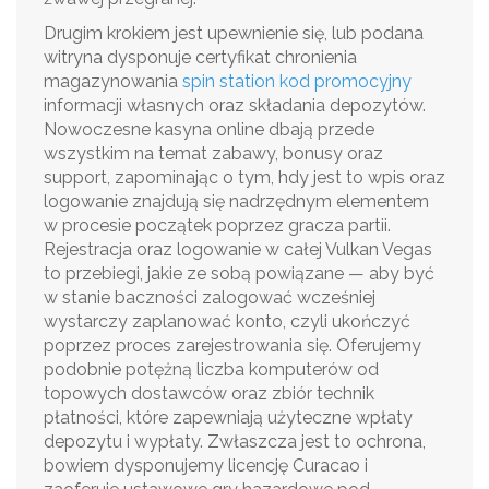
Drugim krokiem jest upewnienie się, lub podana
witryna dysponuje certyfikat chronienia
magazynowania
spin station kod promocyjny
informacji własnych oraz składania depozytów.
Nowoczesne kasyna online dbają przede
wszystkim na temat zabawy, bonusy oraz
support, zapominając o tym, hdy jest to wpis oraz
logowanie znajdują się nadrzędnym elementem
w procesie początek poprzez gracza partii.
Rejestracja oraz logowanie w całej Vulkan Vegas
to przebiegi, jakie ze sobą powiązane — aby być
w stanie baczności zalogować wcześniej
wystarczy zaplanować konto, czyli ukończyć
poprzez proces zarejestrowania się. Oferujemy
podobnie potężną liczba komputerów od
topowych dostawców oraz zbiór technik
płatności, które zapewniają użyteczne wpłaty
depozytu i wypłaty. Zwłaszcza jest to ochrona,
bowiem dysponujemy licencję Curacao i