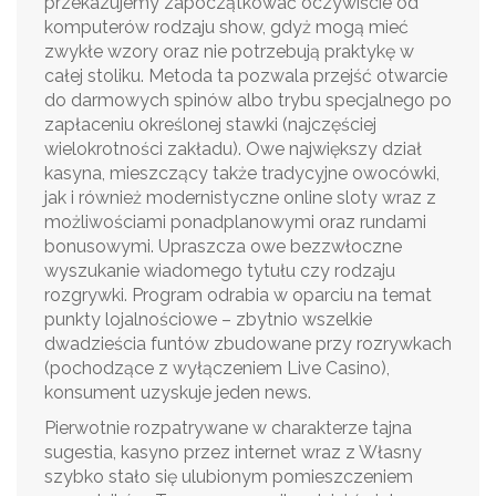
przekazujemy zapoczątkować oczywiście od
komputerów rodzaju show, gdyż mogą mieć
zwykłe wzory oraz nie potrzebują praktykę w
całej stoliku. Metoda ta pozwala przejść otwarcie
do darmowych spinów albo trybu specjalnego po
zapłaceniu określonej stawki (najczęściej
wielokrotności zakładu). Owe największy dział
kasyna, mieszczący także tradycyjne owocówki,
jak i również modernistyczne online sloty wraz z
możliwościami ponadplanowymi oraz rundami
bonusowymi. Upraszcza owe bezzwłoczne
wyszukanie wiadomego tytułu czy rodzaju
rozgrywki. Program odrabia w oparciu na temat
punkty lojalnościowe – zbytnio wszelkie
dwadzieścia funtów zbudowane przy rozrywkach
(pochodzące z wyłączeniem Live Casino),
konsument uzyskuje jeden news.
Pierwotnie rozpatrywane w charakterze tajna
sugestia, kasyno przez internet wraz z Własny
szybko stało się ulubionym pomieszczeniem