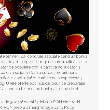
te termenii șa! condițiile asociate când un bonus
ica de a înțelege în întregime care implică aiesta.
ător de populare conj a captiva noi jucători și
ca diverse jocuri fără a cuteza propriii bani.
rifică-ți contul șa! bucură-te de o experiență ş
ig! Unele oferte pot include jocuri ce preparaţie
ți a sonda ulterior când bani reali, după de ai
aj de 30x șa! decâtâștigi 200 RON dintr rotiri
000 RON prep a a merg retrage banii. Multe