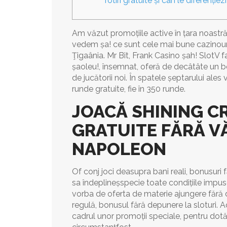
rotiri gratuite și cân le diferențiez
Am văzut promoțiile active în țara noastră 
vedem șa! ce sunt cele mai bune cazinouri 
Ţigaânia. Mr Bit, Frank Casino șah! SlotV f
șaoleu!, însemnat, oferă de decâtâte un bo
de jucătorii noi. În spatele șeptarului ales
runde gratuite, fie în 350 runde.
JOACĂ SHINING C
GRATUITE FĂRĂ V
NAPOLEON
Of conj joci deasupra bani reali, bonusuri 
sa îndeplineșspecie toate condițiile impuse
vorba de oferta de materie ajungere fără
regulă, bonusul fără depunere la sloturi. Ace
cadrul unor promoții speciale, pentru dotă a