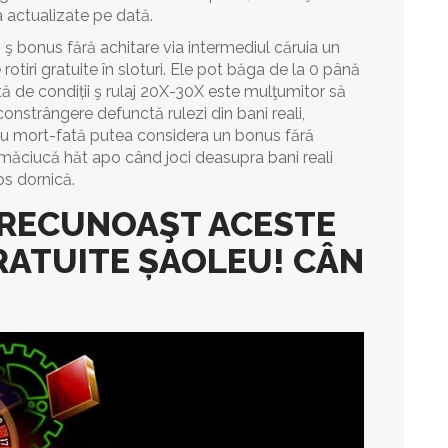
na actualizate pe dată.
ă ş bonus fără achitare via intermediul căruia un
otiri gratuite în sloturi. Ele pot băga de la 0 până
tă de condiții ş rulaj 20X-30X este mulţumitor să
onstrângere defunctă rulezi din bani reali,
greu mort-fată putea considera un bonus fără
măciucă hăt apo când joci deasupra bani reali
os dornică.
 RECUNOAŞT ACESTE
GRATUITE ȘAOLEU! CÂN