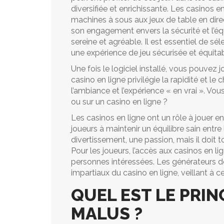
diversifiée et enrichissante. Les casinos
machines à sous aux jeux de table en direc
son engagement envers la sécurité et l’équ
sereine et agréable. Il est essentiel de sé
une expérience de jeu sécurisée et équitab
Une fois le logiciel installé, vous pouvez 
casino en ligne privilégie la rapidité et le 
l’ambiance et l’expérience « en vrai ». Vo
ou sur un casino en ligne ?
Les casinos en ligne ont un rôle à jouer en 
joueurs à maintenir un équilibre sain entre 
divertissement, une passion, mais il doit t
Pour les joueurs, l’accès aux casinos en li
personnes intéressées. Les générateurs d
impartiaux du casino en ligne, veillant à 
QUEL EST LE PRI
MALUS ?