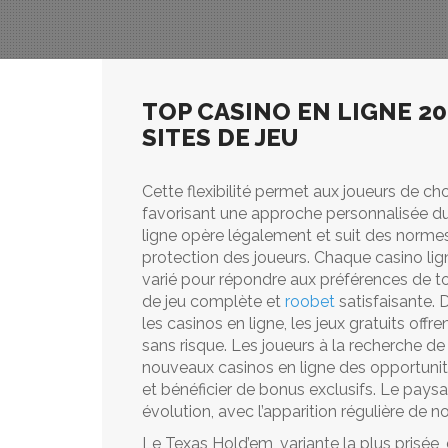
TOP CASINO EN LIGNE 20
SITES DE JEU
Cette flexibilité permet aux joueurs de cho
favorisant une approche personnalisée du 
ligne opère légalement et suit des normes
protection des joueurs. Chaque casino lig
varié pour répondre aux préférences de to
de jeu complète et
roobet
satisfaisante. 
les casinos en ligne, les jeux gratuits off
sans risque. Les joueurs à la recherche d
nouveaux casinos en ligne des opportunit
et bénéficier de bonus exclusifs. Le pays
évolution, avec l’apparition régulière de 
Le Texas Hold’em, variante la plus prisée,