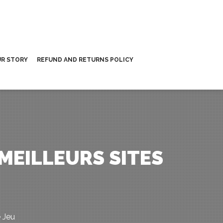
R STORY
REFUND AND RETURNS POLICY
 MEILLEURS SITES
e Jeu