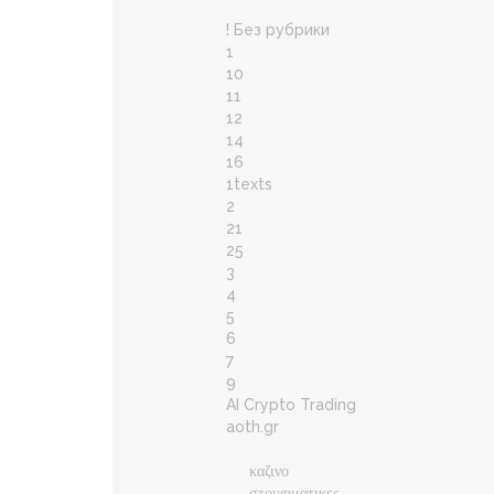
! Без рубрики
1
10
11
12
14
16
1texts
2
21
25
3
4
5
6
7
9
AI Crypto Trading
aoth.gr
καζινο
στοιχηματικες