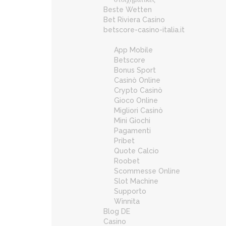
Beste Wetten
Bet Riviera Casino
betscore-casino-italia.it
App Mobile
Betscore
Bonus Sport
Casinò Online
Crypto Casinò
Gioco Online
Migliori Casinò
Mini Giochi
Pagamenti
Pribet
Quote Calcio
Roobet
Scommesse Online
Slot Machine
Supporto
Winnita
Blog DE
Casino