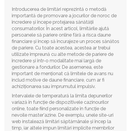
Introducerea de limitări reprezintă o metodă
importantă de promovare a jocurilor de noroc de
încredere și începe protejarea sănătății
consumatorilor. În acest articol, limitările ajută
persoanele să pariere online fără a risca daune
financiare și încep să încurajeze un proces sănătos
de pariere. Cu toate acestea, acestea ar trebui
utilizate împreună cu alte metode de pariere de
încredere și într-o modalitate mai largă de
gestionare a fondurilor. De asemenea, este
important de menționat că limitele de avans nu
includ motive de daune financiare, cum ar fi
achiziționarea sau împrumutul impulsiv.
Intervalele de temperatură la limita depunerilor
variază în funcție de dispozitivele cazinourilor
online, toate fiind personalizate în funcție de
nevoile master'azine. De exemplu, unele site-uri
web instalează limitări săptămânale și încep la
timp, iar altele impun limitări implicite membrilor