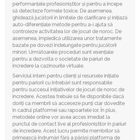
performanțele profesioniștilor și pentru a începe
să detecteze formele toxice. De asemenea,
ghidează jucătorii în limitele de clarificare și inițiază
auto-diferențiale metode pentru a-i ajuta să
controleze activitatea lor de jocuri de noroc. De
asemenea, împiedică utilizarea unor tratamente
bazate pe dovezi îndelungate pentru jucătorii
minori. Următoarele proceduri sunt esențiale
pentru a dezvolta o societate de pariuri de
încredere la cazinourile virtuale.
Serviciul intern pentru clienți și resursele inițiate
pentru pariorii cu întrebări sunt responsabile
pentru succesul inițiativelor de jocuri de noroc de
încredere. Acestea trebuie să fie disponibile dacă
doriți ca membrii să acceseze punți clar dovedite
în cadrul platformei sau rapoartele lor. În plus,
metodele online vor avea acces imediat la
punctul de contact live al profesioniștilor în pariuri
de încredere. Acest lucru permite membrilor să
primească îndrumări fără a părăsi platforma de