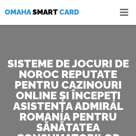
Skip
Tog
to
OMAHA
SMART
CARD
nav
content
SISTEME DE JOCURI DE
NOROC REPUTATE
PENTRU CAZINOURI
ONLINE ȘI ÎNCEPEȚI
ASISTENȚA ADMIRAL
ROMANIA PENTRU
SĂNĂTATEA