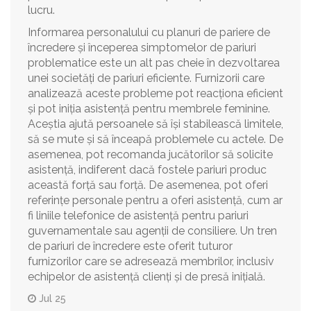
lucru.
Informarea personalului cu planuri de pariere de
încredere și începerea simptomelor de pariuri
problematice este un alt pas cheie în dezvoltarea
unei societăți de pariuri eficiente. Furnizorii care
analizează aceste probleme pot reacționa eficient
și pot iniția asistență pentru membrele feminine.
Aceștia ajută persoanele să își stabilească limitele,
să se mute și să înceapă problemele cu actele. De
asemenea, pot recomanda jucătorilor să solicite
asistență, indiferent dacă fostele pariuri produc
această forță sau forță. De asemenea, pot oferi
referințe personale pentru a oferi asistență, cum ar
fi liniile telefonice de asistență pentru pariuri
guvernamentale sau agenții de consiliere. Un tren
de pariuri de încredere este oferit tuturor
furnizorilor care se adresează membrilor, inclusiv
echipelor de asistență clienți și de presă inițială.
Jul 25