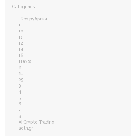
Categories
! Без рубрики
1
10
11
12
14
16
1texts
2
21
25
3
4
5
6
7
9
AI Crypto Trading
aoth.gr