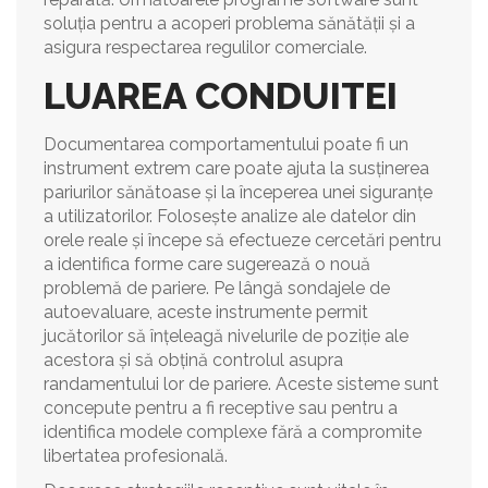
soluția pentru a acoperi problema sănătății și a
asigura respectarea regulilor comerciale.
LUAREA CONDUITEI
Documentarea comportamentului poate fi un
instrument extrem care poate ajuta la susținerea
pariurilor sănătoase și la începerea unei siguranțe
a utilizatorilor. Folosește analize ale datelor din
orele reale și începe să efectueze cercetări pentru
a identifica forme care sugerează o nouă
problemă de pariere. Pe lângă sondajele de
autoevaluare, aceste instrumente permit
jucătorilor să înțeleagă nivelurile de poziție ale
acestora și să obțină controlul asupra
randamentului lor de pariere. Aceste sisteme sunt
concepute pentru a fi receptive sau pentru a
identifica modele complexe fără a compromite
libertatea profesională.