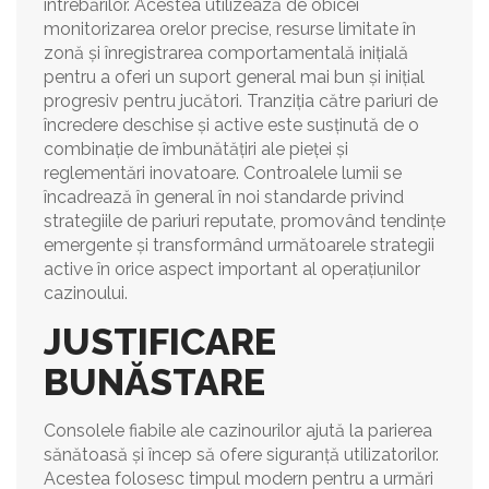
întrebărilor. Acestea utilizează de obicei
monitorizarea orelor precise, resurse limitate în
zonă și înregistrarea comportamentală inițială
pentru a oferi un suport general mai bun și inițial
progresiv pentru jucători. Tranziția către pariuri de
încredere deschise și active este susținută de o
combinație de îmbunătățiri ale pieței și
reglementări inovatoare. Controalele lumii se
încadrează în general în noi standarde privind
strategiile de pariuri reputate, promovând tendințe
emergente și transformând următoarele strategii
active în orice aspect important al operațiunilor
cazinoului.
JUSTIFICARE
BUNĂSTARE
Consolele fiabile ale cazinourilor ajută la parierea
sănătoasă și încep să ofere siguranță utilizatorilor.
Acestea folosesc timpul modern pentru a urmări