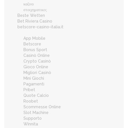
καζινο
στοιχηματικες
Beste Wetten
Bet Riviera Casino
betscore-casino-italia.it
App Mobile
Betscore
Bonus Sport
Casinò Online
Crypto Casinò
Gioco Online
Migliori Casinò
Mini Giochi
Pagamenti
Pribet
Quote Calcio
Roobet
Scommesse Online
Slot Machine
Supporto
Winnita