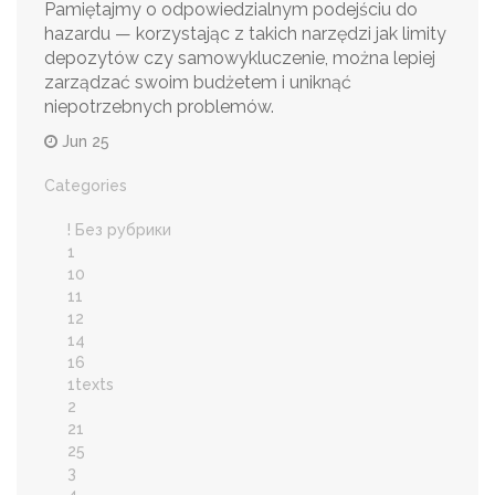
Pamiętajmy o odpowiedzialnym podejściu do
hazardu — korzystając z takich narzędzi jak limity
depozytów czy samowykluczenie, można lepiej
zarządzać swoim budżetem i uniknąć
niepotrzebnych problemów.
Jun 25
Categories
! Без рубрики
1
10
11
12
14
16
1texts
2
21
25
3