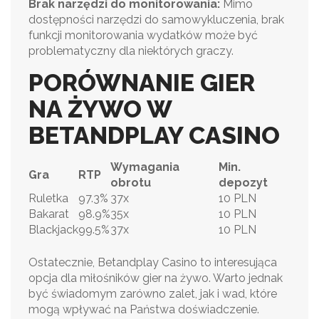
Brak narzędzi do monitorowania:
Mimo
dostępności narzędzi do samowykluczenia, brak
funkcji monitorowania wydatków może być
problematyczny dla niektórych graczy.
PORÓWNANIE GIER
NA ŻYWO W
BETANDPLAY CASINO
Wymagania
Min.
Gra
RTP
obrotu
depozyt
Ruletka
97.3%
37x
10 PLN
Bakarat
98.9%
35x
10 PLN
Blackjack
99.5%
37x
10 PLN
Ostatecznie, Betandplay Casino to interesująca
opcja dla miłośników gier na żywo. Warto jednak
być świadomym zarówno zalet, jak i wad, które
mogą wpływać na Państwa doświadczenie.