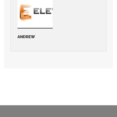
ANDREW