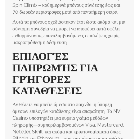
Spin Climb – καθημερινά μπόνους σύνδεσης έως και
70 δωρεάν περιστροφές μετά από πενταήμερη σειρά.
Αυτά τα μπόνους σχεδιάστηκαν έτσι ώστε ακόμα και μια
σύντομη συνεδρία να μπορεί να αποφέρει απτά οφέλη,
ενθαρρύνοντας επαναλαμβανόμενες επισκέψεις χωρίς
μακροπρόθεσμη δέσμευση.
ΕΠΙΛΟΓΈΣ
ΠΛΗΡΩΜΉΣ ΓΙΑ
ΓΡΉΓΟΡΕΣ
ΚΑΤΑΘΈΣΕΙΣ
Αν θέλετε να μπείτε άμεσα στο παιχνίδι, η ύπαρξη
άμεσων επιλογών κατάθεσης είναι απαραίτητη. Το NV
Casino υποστηρίζει μια ευρεία γκάμα μεθόδων
πληρωμής—συμπεριλαμβανομένων Visa, Mastercard,
Neteller, Skrill, και ακόμα και κρυπτονομίσματα όπως
Bitcoin και Ethereum—που επιτρέπουν τις καταθέσεις