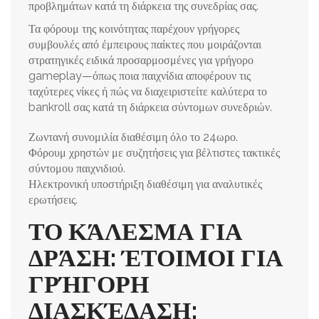
προβλημάτων κατά τη διάρκεια της συνεδρίας σας.
Τα φόρουμ της κοινότητας παρέχουν γρήγορες
συμβουλές από έμπειρους παίκτες που μοιράζονται
στρατηγικές ειδικά προσαρμοσμένες για γρήγορο
gameplay—όπως ποια παιχνίδια αποφέρουν τις
ταχύτερες νίκες ή πώς να διαχειριστείτε καλύτερα το
bankroll σας κατά τη διάρκεια σύντομων συνεδριών.
Ζωντανή συνομιλία διαθέσιμη όλο το 24ωρο.
Φόρουμ χρηστών με συζητήσεις για βέλτιστες τακτικές
σύντομου παιχνιδιού.
Ηλεκτρονική υποστήριξη διαθέσιμη για αναλυτικές
ερωτήσεις.
ΤΟ ΚΆΛΕΣΜΑ ΓΙΑ
ΔΡΆΣΗ: ΈΤΟΙΜΟΙ ΓΙΑ
ΓΡΉΓΟΡΗ
ΔΙΑΣΚΈΔΑΣΗ;