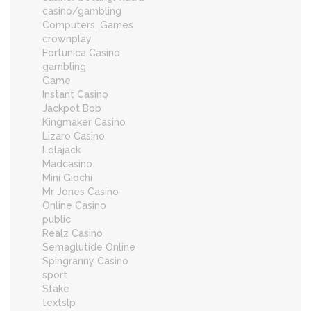
casino/gambling
Computers, Games
crownplay
Fortunica Casino
gambling
Game
Instant Casino
Jackpot Bob
Kingmaker Casino
Lizaro Casino
Lolajack
Madcasino
Mini Giochi
Mr Jones Casino
Online Casino
public
Realz Casino
Semaglutide Online
Spingranny Casino
sport
Stake
textslp