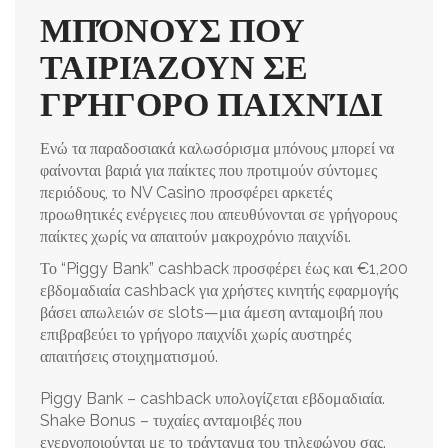
ΜΠΌΝΟΥΣ ΠΟΥ
ΤΑΙΡΙΆΖΟΥΝ ΣΕ
ΓΡΉΓΟΡΟ ΠΑΙΧΝΊΔΙ
Ενώ τα παραδοσιακά καλωσόρισμα μπόνους μπορεί να
φαίνονται βαριά για παίκτες που προτιμούν σύντομες
περιόδους, το NV Casino προσφέρει αρκετές
προωθητικές ενέργειες που απευθύνονται σε γρήγορους
παίκτες χωρίς να απαιτούν μακροχρόνιο παιχνίδι.
Το “Piggy Bank” cashback προσφέρει έως και €1,200
εβδομαδιαία cashback για χρήστες κινητής εφαρμογής
βάσει απωλειών σε slots—μια άμεση ανταμοιβή που
επιβραβεύει το γρήγορο παιχνίδι χωρίς αυστηρές
απαιτήσεις στοιχηματισμού.
Piggy Bank – cashback υπολογίζεται εβδομαδιαία.
Shake Bonus – τυχαίες ανταμοιβές που
ενεργοποιούνται με το τράνταγμα του τηλεφώνου σας.