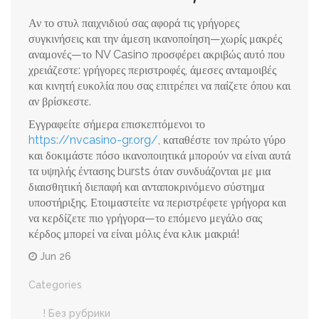
Αν το στυλ παιχνιδιού σας αφορά τις γρήγορες
συγκινήσεις και την άμεση ικανοποίηση—χωρίς μακρές
αναμονές—το NV Casino προσφέρει ακριβώς αυτό που
χρειάζεστε: γρήγορες περιστροφές, άμεσες ανταμοιβές
και κινητή ευκολία που σας επιτρέπει να παίζετε όπου και
αν βρίσκεστε.
Εγγραφείτε σήμερα επισκεπτόμενοι το
https://nvcasino-gr.org/
, καταθέστε τον πρώτο γύρο
και δοκιμάστε πόσο ικανοποιητικά μπορούν να είναι αυτά
τα υψηλής έντασης bursts όταν συνδυάζονται με μια
διαισθητική διεπαφή και ανταποκρινόμενο σύστημα
υποστήριξης. Ετοιμαστείτε να περιστρέφετε γρήγορα και
να κερδίζετε πιο γρήγορα—το επόμενο μεγάλο σας
κέρδος μπορεί να είναι μόλις ένα κλικ μακριά!
Jun 26
Categories
! Без рубрики