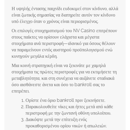
Η υψηλής έντασης παιχνίδι ευδοκιμεί στον κίνδυνο, αλλά
είναι ζωτικής σημασίας να διατηρείτε αυτόν τον κίνδυνο
υπό έλεγχο όταν ο χρόνος είναι περιορισμένος.
Οι επιλογές στοιχηματισμού του NV Casino επιτρέπουν
στους παίκτες να ορίσουν ελάχιστα και μέγιστα
στοιχήματα ανά περιστροφή—ιδανικό για όσους θέλουν
να παραμείνουν εντός αυστηρού προϋπολογισμού ενώ
κυνηγούν μεγάλα κέρδη.
Μια κοινή στρατηγική είναι να ξεκινάτε με χαμηλά
στοιχήματα τις πρώτες περιστροφές για να εκτιμήσετε τη
μεταβλητότητα, και στη συνέχεια να αυξάνετε σταδιακά
όσο αισθάνεστε άνετα και όσο το bankroll σας το
επιτρέπει.
Ορίστε ένα όριο bankroll πριν ξεκινήσετε.
Παρακολουθείτε νίκες και ήττες μετά από κάθε
περιστροφή με την ζωντανή οθόνη υπολοίπου.
Διακόψτε μετά την επίτευξη ενός
προκαθορισμένου ορίου νικών ή απωλειών.