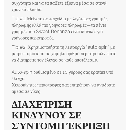
συχνότητα και να τα παίζετε έξυπνα μέσα σε στενά
χρονικά πλαίσια.
Tip #1: Μείνετε σε παιχνίδια με λιγότερες γραμμές
πληρωμής αλλά πιο γρήγορες πληρωμές—τα πέντε
γραμμές του Sweet Bonanza είναι ιδανικές για
γρήγορες περιστροφές.
Tip #2: Χρησιμοποιήστε τη λειτουργία “auto‑spin” με
μέτρο—ορίστε το σε χαμηλό αριθμό περιστροφών ώστε
να διατηρείτε τον έλεγχο σε κάθε αποτέλεσμα.
Auto‑spin ρυθμισμένο σε 10 γύρους σας κρατάει υπό
έλεγχο.
Χειροκίνητες περιστροφές σας επιτρέπουν να αντιδράτε
άμεσα σε νίκες.
ΔΙΑΧΕΊΡΙΣΗ
ΚΙΝΔΎΝΟΥ ΣΕ
ΣΎΝΤΟΜΗ ΈΚΡΗΞΗ