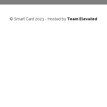
© Smart Card 2023 - Hosted by
Team Elevated