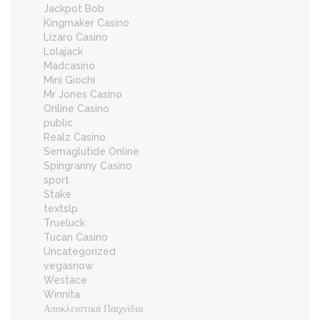
Jackpot Bob
Kingmaker Casino
Lizaro Casino
Lolajack
Madcasino
Mini Giochi
Mr Jones Casino
Online Casino
public
Realz Casino
Semaglutide Online
Spingranny Casino
sport
Stake
textslp
Trueluck
Tucan Casino
Uncategorized
vegasnow
Westace
Winnita
Αποκλειστικά Παιχνίδια