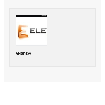
ANDREW