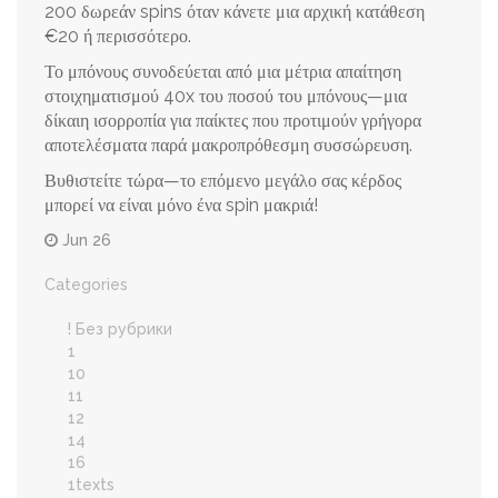
200 δωρεάν spins όταν κάνετε μια αρχική κατάθεση
€20 ή περισσότερο.
Το μπόνους συνοδεύεται από μια μέτρια απαίτηση
στοιχηματισμού 40x του ποσού του μπόνους—μια
δίκαιη ισορροπία για παίκτες που προτιμούν γρήγορα
αποτελέσματα παρά μακροπρόθεσμη συσσώρευση.
Βυθιστείτε τώρα—το επόμενο μεγάλο σας κέρδος
μπορεί να είναι μόνο ένα spin μακριά!
Jun 26
Categories
! Без рубрики
1
10
11
12
14
16
1texts