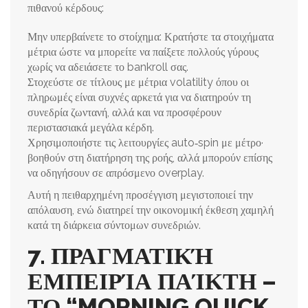
πιθανού κέρδους:
Μην υπερβαίνετε το στοίχημα: Κρατήστε τα στοιχήματα
μέτρια ώστε να μπορείτε να παίξετε πολλούς γύρους
χωρίς να αδειάσετε το bankroll σας.
Στοχεύστε σε τίτλους με μέτρια volatility όπου οι
πληρωμές είναι συχνές αρκετά για να διατηρούν τη
συνεδρία ζωντανή, αλλά και να προσφέρουν
περιστασιακά μεγάλα κέρδη.
Χρησιμοποιήστε τις λειτουργίες auto‑spin με μέτρο·
βοηθούν στη διατήρηση της ροής, αλλά μπορούν επίσης
να οδηγήσουν σε απρόσμενο overplay.
Αυτή η πειθαρχημένη προσέγγιση μεγιστοποιεί την
απόλαυση, ενώ διατηρεί την οικονομική έκθεση χαμηλή
κατά τη διάρκεια σύντομων συνεδριών.
7. ΠΡΑΓΜΑΤΙΚΉ
ΕΜΠΕΙΡΊΑ ΠΑΊΚΤΗ –
ΤΟ “MORNING QUICK