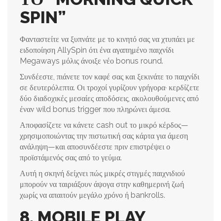
SPIN”
Φανταστείτε να ξυπνάτε με το κινητό σας να χτυπάει με
ειδοποίηση AllySpin ότι ένα αγαπημένο παιχνίδι
Megaways μόλις άνοιξε νέο bonus round.
Συνδέεστε, πιάνετε τον καφέ σας και ξεκινάτε το παιχνίδι
σε δευτερόλεπτα. Οι τροχοί γυρίζουν γρήγορα· κερδίζετε
δύο διαδοχικές μεσαίες αποδόσεις, ακολουθούμενες από
έναν wild bonus trigger που πληρώνει άμεσα.
Αποφασίζετε να κάνετε cash out το μικρό κέρδος—
χρησιμοποιώντας την πιστωτική σας κάρτα για άμεση
ανάληψη—και αποσυνδέεστε πριν επιστρέψει ο
προϊστάμενός σας από το γεύμα.
Αυτή η σκηνή δείχνει πώς μικρές στιγμές παιχνιδιού
μπορούν να ταιριάξουν άψογα στην καθημερινή ζωή
χωρίς να απαιτούν μεγάλο χρόνο ή bankrolls.
8. MOBILE PLAY