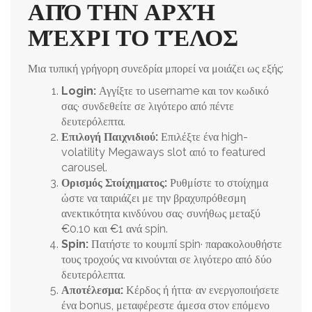
ΑΠΌ ΤΗΝ ΑΡΧΉ
ΜΈΧΡΙ ΤΟ ΤΈΛΟΣ
Μια τυπική γρήγορη συνεδρία μπορεί να μοιάζει ως εξής:
Login:
Αγγίξτε το username και τον κωδικό
σας· συνδεθείτε σε λιγότερο από πέντε
δευτερόλεπτα.
Επιλογή Παιχνιδιού:
Επιλέξτε ένα high-
volatility Megaways slot από το featured
carousel.
Ορισμός Στοίχηματος:
Ρυθμίστε το στοίχημα
ώστε να ταιριάζει με την βραχυπρόθεσμη
ανεκτικότητα κινδύνου σας· συνήθως μεταξύ
€0.10 και €1 ανά spin.
Spin:
Πατήστε το κουμπί spin· παρακολουθήστε
τους τροχούς να κινούνται σε λιγότερο από δύο
δευτερόλεπτα.
Αποτέλεσμα:
Κέρδος ή ήττα· αν ενεργοποιήσετε
ένα bonus, μεταφέρεστε άμεσα στον επόμενο