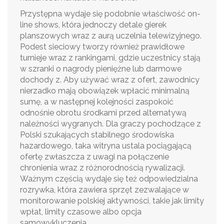
Przystępna wydaje się podobnie właściwość on-
line shows, która jednoczy detale gierek
planszowych wraz z aurą uczelnia telewizyjnego.
Podest sieciowy tworzy również prawidłowe
turnieje wraz z rankingami, gdzie uczestnicy stają
w szranki o nagrody pieniężne lub darmowe
dochody z. Aby używać wraz z ofert, zawodnicy
nierzadko mają obowiązek wpłacić minimalną
sumę, a w następnej kolejności zaspokoić
odnośnie obrotu środkami przed alternatywą
należności wygranych. Dla graczy pochodzące z
Polski szukających stabilnego środowiska
hazardowego, taka witryna ustala pociągającą
ofertę zwłaszcza z uwagi na połączenie
chronienia wraz z różnorodnością rywalizacji.
Ważnym częścią wydaje się też odpowiedzialna
rozrywka, która zawiera sprzęt zezwalające w
monitorowanie polskiej aktywności, takie jak limity
wpłat, limity czasowe albo opcja
samowykluczenia.