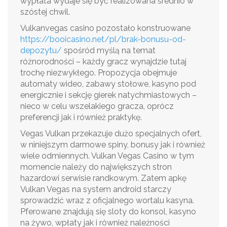
wypłata wydaje się być realizowana średnio w
szóstej chwil.
Vulkanvegas casino pozostało konstruowane
https://booicasino.net/pl/brak-bonusu-od-
depozytu/
spośród myślą na temat
różnorodności – każdy gracz wynajdzie tutaj
trochę niezwykłego. Propozycja obejmuje
automaty wideo, zabawy stołowe, kasyno pod
energicznie i sekcję gierek natychmiastowych –
nieco w celu wszelakiego gracza, oprócz
preferencji jak i również praktykę.
Vegas Vulkan przekazuje dużo specjalnych ofert,
w niniejszym darmowe spiny, bonusy jak i również
wiele odmiennych. Vulkan Vegas Casino w tym
momencie należy do największych stron
hazardowi serwisie randkowym. Zatem apkę
Vulkan Vegas na system android starczy
sprowadzić wraz z oficjalnego wortalu kasyna.
Pferowane znajdują się sloty do konsol, kasyno
na żywo, wpłaty jak i również należności