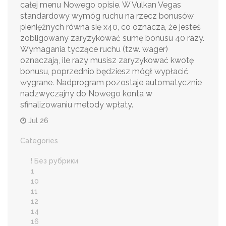
całej menu Nowego opisie. W Vulkan Vegas
standardowy wymóg ruchu na rzecz bonusów
pieniężnych równa się x40, co oznacza, że jesteś
zobligowany zaryzykować sumę bonusu 40 razy.
Wymagania tyczące ruchu (tzw. wager)
oznaczają, ile razy musisz zaryzykować kwotę
bonusu, poprzednio będziesz mógł wypłacić
wygrane. Nadprogram pozostaje automatycznie
nadzwyczajny do Nowego konta w
sfinalizowaniu metody wpłaty.
Jul 26
Categories
! Без рубрики
1
10
11
12
14
16