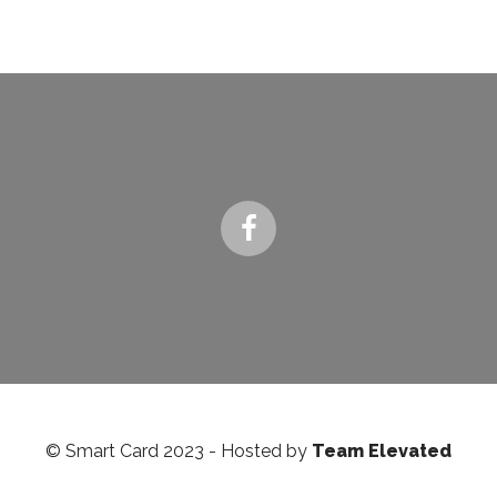
© Smart Card 2023 - Hosted by
Team Elevated