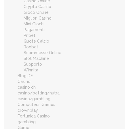
Casinò Online
Crypto Casinò
Gioco Online
Migliori Casinò
Mini Giochi
Pagamenti
Pribet
Quote Calcio
Roobet
Scommesse Online
Slot Machine
Supporto
Winnita
Blog DE
Casino
casino ch
casino/betting/nutra
casino/gambling
Computers, Games
crownplay
Fortunica Casino
gambling
Game