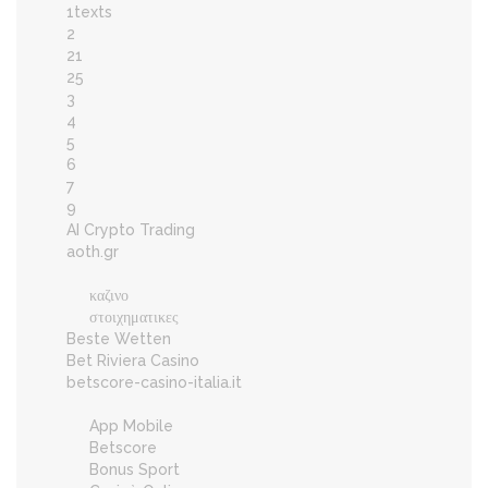
1texts
2
21
25
3
4
5
6
7
9
AI Crypto Trading
aoth.gr
καζινο
στοιχηματικες
Beste Wetten
Bet Riviera Casino
betscore-casino-italia.it
App Mobile
Betscore
Bonus Sport