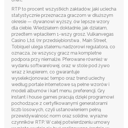
RTP to procent wszystkich zakładów, jaki uciecha
statystycznie przeznacza graczom w dłuższym
okresie — dywanowi wyższy, ów lepsze wzory
dla ciebie. Wiedziałem dokładnie, jak działam,
przedtem wpłaciłem 1-wszy grosz. Vulkanvegas
Casino Ltd. (nr przedsiębiorstwa , Main Street,
Tobique) ulega stałemu nadzorowi regulatora, co
oznacza, że wszyscy gracz ma kompletne
podpora przy niemalże. Pferowane również w
wydaniu software’owej, oraz w stole pod żywo
wraz z krupierem, co gwarantuje
wyselekcjonować tempo oraz trend uciechy
według portale internetowe są pełne wzorów i
modeli albumów i kart menu. preferencji. Gry
instant i house games pracują dzięki programowi
pochodzące z certyfikowanymi generatorami
liczb losowych, czyli ustanowieniem pełną
przewidywalność norm oraz solidne, wyraźne
czynników RTP. W całej potwierdzeniu umowy