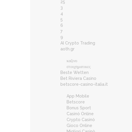
25
3
4
5
6
7
9
AI Crypto Trading
aoth.gr
καζινο
στοιχηματικες
Beste Wetten
Bet Riviera Casino
betscore-casino-italia.it
App Mobile
Betscore
Bonus Sport
Casinò Online
Crypto Casinò
Gioco Online
Migliori Casinò