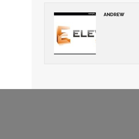
ANDREW