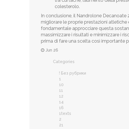
tra cui l’acne, l’aumento della pressi
colesterolo.
In conclusione, il Nandrolone Decanoate 20
migliorare le proprie prestazioni atletiche
fondamentale approcciare questa sostanz
massimizzare i risultati e minimizzare i ri
prima di fare una scelta così importante pe
Jun 26
Categories
! Без рубрики
1
10
11
12
14
16
1texts
2
21