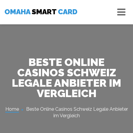
Skip
Tog
to
OMAHA
SMART
CARD
nav
content
BESTE ONLINE
CASINOS SCHWEIZ
LEGALE ANBIETER IM
VERGLEICH
Home
Beste Online Casinos Schweiz Legale Anbieter
im Vergleich