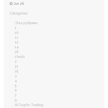
Jun 26
Categories
! Без рубрики
1
10
11
12
14
16
1texts
2
21
25
3
4
5
6
7
9
AI Crypto Trading