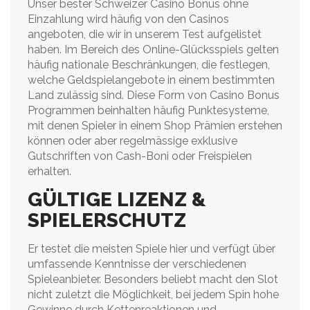
Unser bester Schweizer Casino Bonus ohne
Einzahlung wird häufig von den Casinos
angeboten, die wir in unserem Test aufgelistet
haben. Im Bereich des Online-Glücksspiels gelten
häufig nationale Beschränkungen, die festlegen,
welche Geldspielangebote in einem bestimmten
Land zulässig sind. Diese Form von Casino Bonus
Programmen beinhalten häufig Punktesysteme,
mit denen Spieler in einem Shop Prämien erstehen
können oder aber regelmässige exklusive
Gutschriften von Cash-Boni oder Freispielen
erhalten.
GÜLTIGE LIZENZ &
SPIELERSCHUTZ
Er testet die meisten Spiele hier und verfügt über
umfassende Kenntnisse der verschiedenen
Spieleanbieter. Besonders beliebt macht den Slot
nicht zuletzt die Möglichkeit, bei jedem Spin hohe
Gewinne durch Kettenreaktionen und