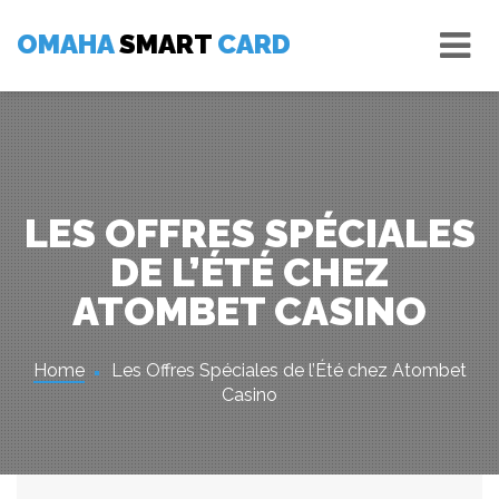
Skip
Tog
to
OMAHA
SMART
CARD
nav
content
LES OFFRES SPÉCIALES
DE L’ÉTÉ CHEZ
ATOMBET CASINO
Home
Les Offres Spéciales de l’Été chez Atombet
Casino