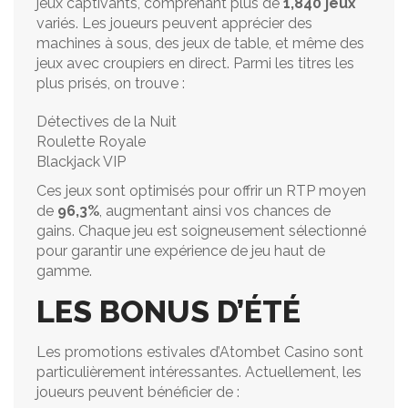
jeux captivants, comprenant plus de
1,840 jeux
variés. Les joueurs peuvent apprécier des
machines à sous, des jeux de table, et même des
jeux avec croupiers en direct. Parmi les titres les
plus prisés, on trouve :
Détectives de la Nuit
Roulette Royale
Blackjack VIP
Ces jeux sont optimisés pour offrir un RTP moyen
de
96,3%
, augmentant ainsi vos chances de
gains. Chaque jeu est soigneusement sélectionné
pour garantir une expérience de jeu haut de
gamme.
LES BONUS D’ÉTÉ
Les promotions estivales d’Atombet Casino sont
particulièrement intéressantes. Actuellement, les
joueurs peuvent bénéficier de :