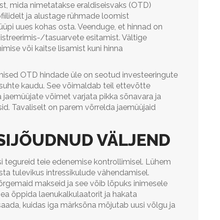
est, mida nimetatakse eraldiseisvaks (OTD)
fiilidelt ja alustage rühmade loomist
tüüpi uues kohas osta. Veenduge, et hinnad on
istreerimis-/tasuarvete esitamist. Vältige
imise või kaitse lisamist kuni hinna
imised OTD hindade üle on seotud investeeringute
e suhte kaudu. See võimaldab teil ettevõtte
jaemüüjate võimet varjata pikka sõnavara ja
d. Tavaliselt on parem võrrelda jaemüüjaid
ASIJÕUDNUD VÄLJEND
i tegureid teie edenemise kontrollimisel. Lühem
ästa tulevikus intressikulude vähendamisel.
rgemaid makseid ja see võib lõpuks inimesele
ea õppida laenukalkulaatorit ja hakata
aada, kuidas iga märksõna mõjutab uusi võlgu ja