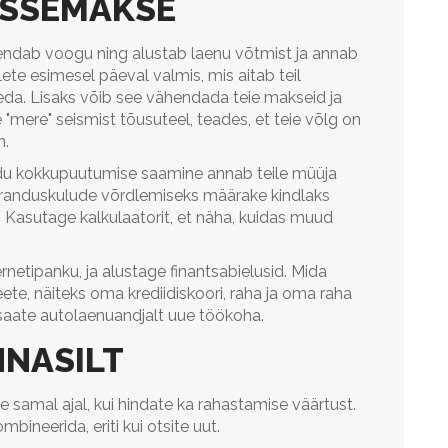
ISSEMAKSE
ndab voogu ning alustab laenu võtmist ja annab
ete esimesel päeval valmis, mis aitab teil
seda. Lisaks võib see vähendada teie makseid ja
e "mere" seismist tõusuteel, teades, et teie võlg on
n.
du kokkupuutumise saamine annab teile müüja
aranduskulude võrdlemiseks määrake kindlaks
 Kasutage kalkulaatorit, et näha, kuidas muud
netipanku, ja alustage finantsabielusid. Mida
te, näiteks oma krediidiskoori, raha ja oma raha
 saate autolaenuandjalt uue töökoha.
NNASILT
e samal ajal, kui hindate ka rahastamise väärtust.
bineerida, eriti kui otsite uut.