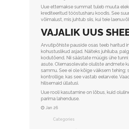
Uue ettemakse summat tuleb muuta elek
krediteeritud tööstusharu koodis. See suu
võimalust, mis juhtub siis, kui teie laenu
VAJALIK UUS SHE
Arvutipõhiste pauside osas teeb haritud in
kohustuslikud asjad. Näiteks juhiluba, p
kodutõend. Nii säästate müügis ühe tunni 
asute. Olemasolevate oluliste andmete ka
sammu. See ei ole kõige väiksem tehing;
kontrollige, kas see vastab eelarvele. 
hilisemaid üllatusi.
Uue rooli kasutamine on lõbus, kuid oluli
parima lahenduse.
Jan 26
Categories