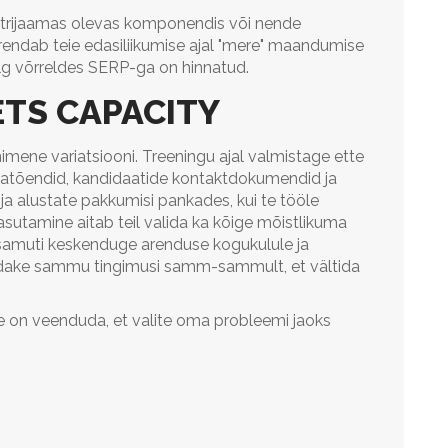
trijaamas olevas komponendis või nende
rendab teie edasiliikumise ajal "mere" maandumise
võlg võrreldes SERP-ga on hinnatud.
ETS CAPACITY
imene variatsiooni. Treeningu ajal valmistage ette
algatõendid, kandidaatide kontaktdokumendid ja
ja alustate pakkumisi pankades, kui te tööle
sutamine aitab teil valida ka kõige mõistlikuma
 samuti keskenduge arenduse kogukulule ja
Vaadake sammu tingimusi samm-sammult, et vältida
ne on veenduda, et valite oma probleemi jaoks