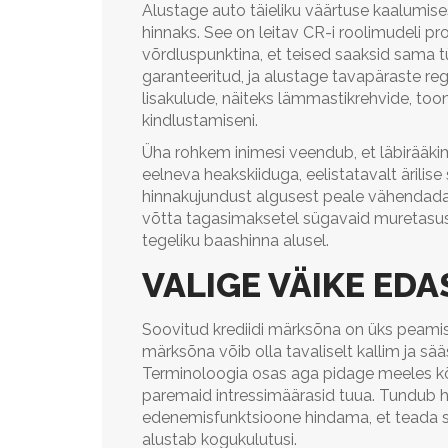
Alustage auto täieliku väärtuse kaalumis
hinnaks. See on leitav CR-i roolimudeli pro
võrdluspunktina, et teised saaksid sama 
garanteeritud, ja alustage tavapäraste reg
lisakulude, näiteks lämmastikrehvide, toon
kindlustamiseni.
Üha rohkem inimesi veendub, et läbirääk
eelneva heakskiiduga, eelistatavalt ärilis
hinnakujundust algusest peale vähendada 
võtta tagasimaksetel sügavaid muretasusi
tegeliku baashinna alusel.
VALIGE VÄIKE ED
Soovitud krediidi märksõna on üks peamis
märksõna võib olla tavaliselt kallim ja sä
Terminoloogia osas aga pidage meeles kõ
paremaid intressimäärasid tuua. Tundub h
edenemisfunktsioone hindama, et teada s
alustab kogukulutusi.