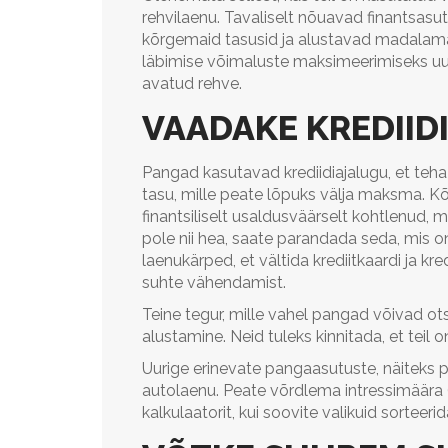
rehvilaenu. Tavaliselt nõuavad finantsasu
kõrgemaid tasusid ja alustavad madalam
läbimise võimaluste maksimeerimiseks uuri
avatud rehve.
VAADAKE KREDIID
Pangad kasutavad krediidiajalugu, et teha 
tasu, mille peate lõpuks välja maksma. K
finantsiliselt usaldusväärselt kohtlenud, m
pole nii hea, saate parandada seda, mis 
laenukärped, et vältida krediitkaardi ja kre
suhte vähendamist.
Teine tegur, mille vahel pangad võivad ot
alustamine. Neid tuleks kinnitada, et teil 
Uurige erinevate pangaasutuste, näiteks 
autolaenu. Peate võrdlema intressimäära
kalkulaatorit, kui soovite valikuid sorteerid