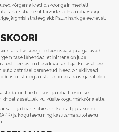
tused kõrgema krediidiskooriga inimestelt
ate raha-suhete suhtarvudega.
Hea rahavoogu
ge järgmisi strateegiaid: Palun hankige eelnevalt
ISKOORI
kindlaks, kas keegi on laenusaaja, ja algatavad
õrgem tase tähendab, et inimene on juba
is teeb temast mittesiduva taotleja. Kui kvaliteet
on auto ostmisel paranenud. Need on aktiivsed
diidi ostmist ning alustada oma rahalise ja rahalise
sustada, on teie töökoht ja raha teenimise
on kindel sissetulek, kui küsite kogu märksõna ette.
pankade ja finantsabielude kohta tipptasemel
 (APR) ja kogu laenu ning kasutama autolaenu
a.