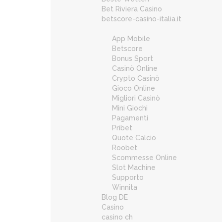
Bet Riviera Casino
betscore-casino-italia.it
App Mobile
Betscore
Bonus Sport
Casinò Online
Crypto Casinò
Gioco Online
Migliori Casinò
Mini Giochi
Pagamenti
Pribet
Quote Calcio
Roobet
Scommesse Online
Slot Machine
Supporto
Winnita
Blog DE
Casino
casino ch