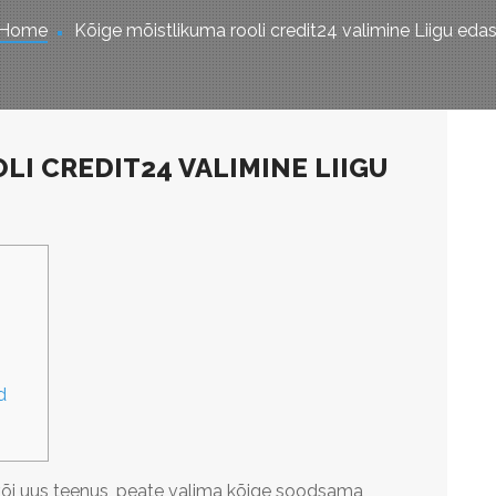
Home
Kõige mõistlikuma rooli credit24 valimine Liigu edas
LI CREDIT24 VALIMINE LIIGU
d
 või uus teenus, peate valima kõige soodsama