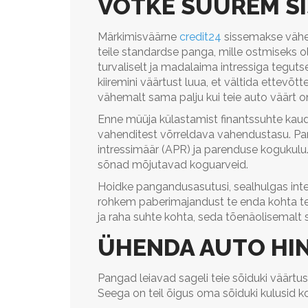
VÕTKE SUUREM S
Märkimisväärne
credit24
sissemakse vähe
teile standardse panga, mille ostmiseks ol
turvaliselt ja madalaima intressiga tegut
kiiremini väärtust luua, et vältida ettevõtt
vähemalt sama palju kui teie auto väärt o
Enne müüja külastamist finantssuhte kau
vahenditest võrreldava vahendustasu. P
intressimäär (APR) ja parenduse kogukulu.
sõnad mõjutavad koguarveid.
Hoidke pangandusasutusi, sealhulgas inter
rohkem paberimajandust te enda kohta tee
ja raha suhte kohta, seda tõenäolisemalt
ÜHENDA AUTO HI
Pangad leiavad sageli teie sõiduki väärtus
Seega on teil õigus oma sõiduki kulusid kom