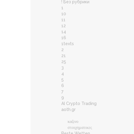
! Без рубрики
1
10
11
12
14
16
1texts
2
21
25
3
4
5
6
7
9
AI Crypto Trading
aoth.gr
καζινο
στοιχηματικες
Beste Wetten