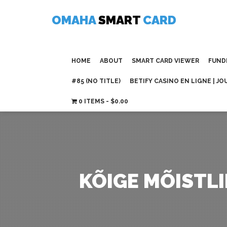
Skip
to
OMAHA
SMART
CARD
content
HOME
ABOUT
SMART CARD VIEWER
FUND
#85 (NO TITLE)
BETIFY CASINO EN LIGNE | JO
0 ITEMS
$0.00
KÕIGE MÕISTLI