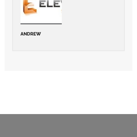
ANDREW