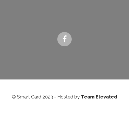
© Smart Card 2023 - Hosted by
Team Elevated