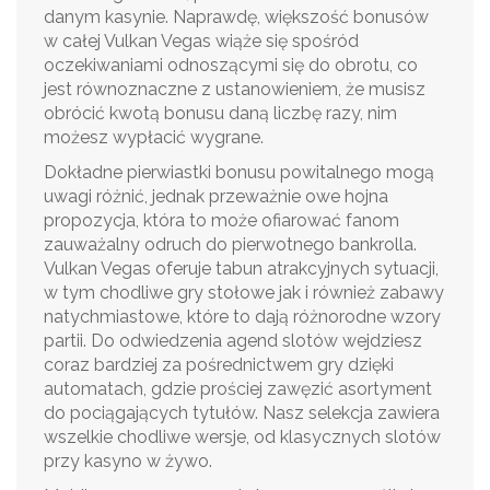
danym kasynie. Naprawdę, większość bonusów
w całej Vulkan Vegas wiąże się spośród
oczekiwaniami odnoszącymi się do obrotu, co
jest równoznaczne z ustanowieniem, że musisz
obrócić kwotą bonusu daną liczbę razy, nim
możesz wypłacić wygrane.
Dokładne pierwiastki bonusu powitalnego mogą
uwagi różnić, jednak przeważnie owe hojna
propozycja, która to może ofiarować fanom
zauważalny odruch do pierwotnego bankrolla.
Vulkan Vegas oferuje tabun atrakcyjnych sytuacji,
w tym chodliwe gry stołowe jak i również zabawy
natychmiastowe, które to dają różnorodne wzory
partii. Do odwiedzenia agend slotów wejdziesz
coraz bardziej za pośrednictwem gry dzięki
automatach, gdzie prościej zawęzić asortyment
do pociągających tytułów. Nasz selekcja zawiera
wszelkie chodliwe wersje, od klasycznych slotów
przy kasyno w żywo.