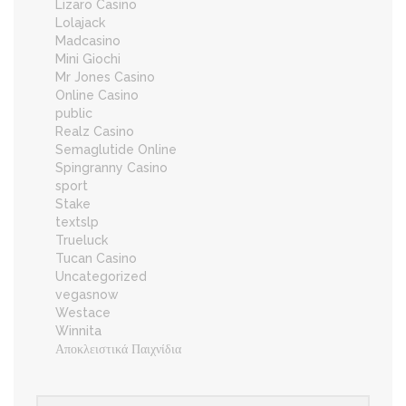
Lizaro Casino
Lolajack
Madcasino
Mini Giochi
Mr Jones Casino
Online Casino
public
Realz Casino
Semaglutide Online
Spingranny Casino
sport
Stake
textslp
Trueluck
Tucan Casino
Uncategorized
vegasnow
Westace
Winnita
Αποκλειστικά Παιχνίδια