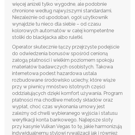
więcej aniżeli tylko wygodne, ale podobnie
chronione według najwyższymi standardami.
Niezależnie od upodobań, ogół użytkownik
wynajdzie tu nieco dla siebie – od czasu
kolorowych automatów w całej kompetentne
stoliki do blackjacka albo ruletki.
Operator skutecznie łączy przejrzyste podejście
do odwiedzenia bonusów spośród cenioną
załogą płatności i wielkim poziomem spokoju
materiałów badawczych osobistych. Takowa
internetowa podest hazardowa ustala
rozbudowane środowisko uciechy, które wiąże
przy w piwnicy mnóstwo istotnych części
oddziałujących dzięki komfort używania. Program
płatności ma chodliwe metody składów oraz
wypłat, choć czas wykonania umowy jest
zależny od chwili wybieranego wyjścia i statusu
weryfikacji konta bankowego. Najlepsze sloty
przy kasynie Vulkan Vegas to tę, jakie harmonizują
indywidualnemu stylowi rywalizacji jak i również