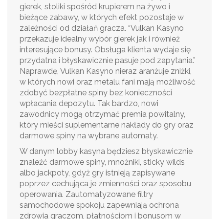
gierek, stoliki spośród krupierem na żywo i
bieżące zabawy, w których efekt pozostaje w
zależności od działań gracza. “Vulkan Kasyno
przekazuje idealny wybór gierek jak i również
interesujące bonusy. Obsługa klienta wydaje się
przydatna i błyskawicznie pasuje pod zapytania.”
Naprawdę, Vulkan Kasyno nieraz aranżuje zniżki,
w których nowi oraz metalu fani mają możliwość
zdobyć bezpłatne spiny bez konieczności
wpłacania depozytu. Tak bardzo, nowi
zawodnicy mogą otrzymać premia powitalny,
który mieści suplementarne nakłady do gry oraz
darmowe spiny na wybrane automaty.
W danym lobby kasyna będziesz błyskawicznie
znaleźć darmowe spiny, mnożniki, sticky wilds
albo jackpoty, gdyż gry istnieją zapisywane
poprzez cechująca je zmienności oraz sposobu
operowania. Zautomatyzowane filtry
samochodowe spokoju zapewniają ochrona
zdrowia graczom, płatnościom i bonusom w