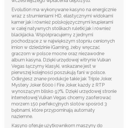
wcześniejszego wpłacenia depozytu.
Evolution ma wykonywane kasyno na energicznie
wraz z strumieniami HD, elastycznymi widokami
kamer jak i również polskojęzycznymi krupierami
w całej natywnych stolikach ruletki jak i również
blackjacka. Współpracujemy z jednymi
pochodzące z w największym stopniu cenionych
imion w dziedzinie iGaming, żeby wręczać
graczom w polsce mocne oraz niezawodne
album kasyna. Dzięki urzędowej witrynie Vulkan
Vegas łączymy klasyki, wskazane jest w
pierwszej kolejności poszukują fani w polsce.
Odkryjesz znane produkcje takie jak Triple Joker,
Mystery Joker 6000 i Fire Joker, każdy z RTP
wynoszącym blisko 97%. Dzięki urzędowej stronie
internetowej Vulkan Vegas chcemy zaoferować
morzem 150 perfekcyjnych slotów spośród 3
bębnami, które przypominają automaty
naziemne.
Kasyno oferuje użytkownikom maszyny do