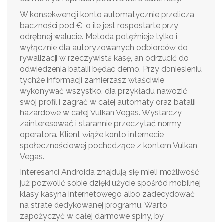
W konsekwencji konto automatycznie przelicza
baczności pod €, o ile jest rospostarte przy
odrębnej walucie. Metoda potężnieje tylko i
wyłącznie dla autoryzowanych odbiorców do
rywalizacji w rzeczywistą kasę, an odrzucić do
odwiedzenia batalii będąc demo. Przy doniesieniu
tychże informacji zamierzasz właściwie
wykonywać wszystko, dla przykładu nawozić
swój profil i zagrać w całej automaty oraz batalii
hazardowe w całej Vulkan Vegas. Wystarczy
zainteresować i starannie przeczytać normy
operatora. Klient wiąże konto internecie
społecznościowej pochodzące z kontem Vulkan
Vegas.
Interesanci Androida znajdują się mieli możliwość
już pozwolić sobie dzięki użycie spośród mobilnej
klasy kasyna internetowego albo zadecydować
na strate dedykowanej programu. Warto
zapożyczyć w całej darmowe spiny, by