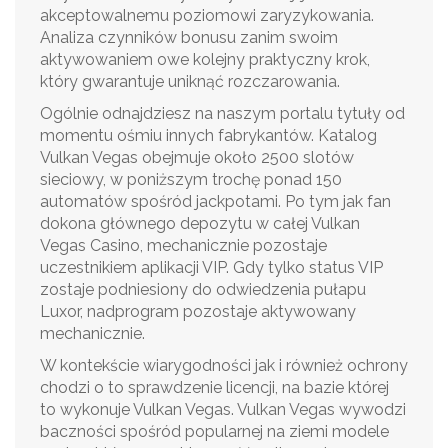
akceptowalnemu poziomowi zaryzykowania.
Analiza czynników bonusu zanim swoim
aktywowaniem owe kolejny praktyczny krok,
który gwarantuje uniknąć rozczarowania.
Ogólnie odnajdziesz na naszym portalu tytuły od
momentu ośmiu innych fabrykantów. Katalog
Vulkan Vegas obejmuje około 2500 slotów
sieciowy, w poniższym trochę ponad 150
automatów spośród jackpotami. Po tym jak fan
dokona głównego depozytu w całej Vulkan
Vegas Casino, mechanicznie pozostaje
uczestnikiem aplikacji VIP. Gdy tylko status VIP
zostaje podniesiony do odwiedzenia pułapu
Luxor, nadprogram pozostaje aktywowany
mechanicznie.
W kontekście wiarygodności jak i również ochrony
chodzi o to sprawdzenie licencji, na bazie której
to wykonuje Vulkan Vegas. Vulkan Vegas wywodzi
baczności spośród popularnej na ziemi modele