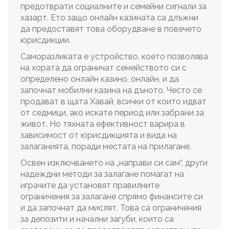
предотврати социалните и семейни сигнали за
хазарт. Ето защо онлайн казината са длъжни
да предоставят това оборудване в повечето
юрисдикции.
Саморазликата е устройство, което позволява
на хората да ограничат семейството си с
определено онлайн казино, онлайн, и да
започнат мобилни казина на дъното. Често се
продават в щата Хавай, всички от които идват
от седмици, ако искате период или забрани за
живот. Но тяхната ефективност варира в
зависимост от юрисдикцията и вида на
залаганията, поради местата на прилагане.
Освен изключването на „направи си сам“, други
надеждни методи за залагане помагат на
играчите да установят правилните
ограничения за залагане спрямо финансите си
и да започнат да мислят. Това са ограничения
за депозити и начални загуби, които са