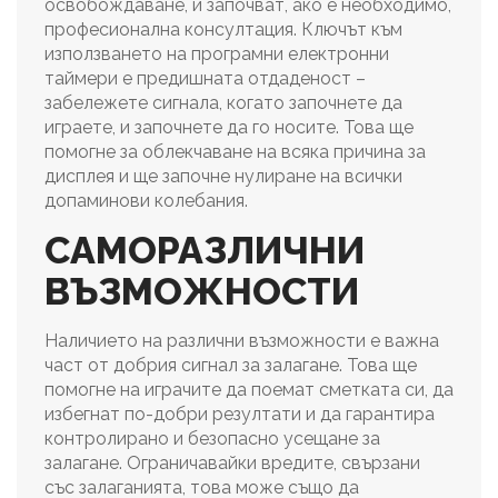
освобождаване, и започват, ако е необходимо,
професионална консултация. Ключът към
използването на програмни електронни
таймери е предишната отдаденост –
забележете сигнала, когато започнете да
играете, и започнете да го носите. Това ще
помогне за облекчаване на всяка причина за
дисплея и ще започне нулиране на всички
допаминови колебания.
САМОРАЗЛИЧНИ
ВЪЗМОЖНОСТИ
Наличието на различни възможности е важна
част от добрия сигнал за залагане. Това ще
помогне на играчите да поемат сметката си, да
избегнат по-добри резултати и да гарантира
контролирано и безопасно усещане за
залагане. Ограничавайки вредите, свързани
със залаганията, това може също да