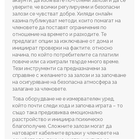
акаунти, да избягвате по-големи залози и да се
уверите, че всички регулируеми и безопасни
залози се чувстват добре. Хиляди онлайн
казина публикуват методи, които помагат на
членовете да поставят ограничения по
отношение на времето и разходите. Те
предлагат опции за изключване от дома и
инициират проверки на фактите, относно
начина, по който потребителите са платили
повече или са изиграли твърде много време.
Тези инструменти са предназначени за
справяне с желанието за залози и за започване
на осигуряване на безопасна атмосфера за
залагане за членовете.
Това оборудване не е измервателен уред,
който почти следи хода и започва играта – то
също така предизвиква емоционално
разстройство и инициира психическо
благополучие. Сложните залози могат да
натоварят кабелните връзки у членовете на