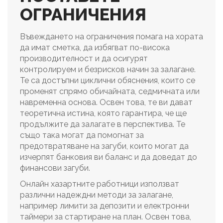
ОГРАНИЧЕНИЯ
Въвеждането на ограничения помага на хората
да имат сметка, да избягват по-висока
производителност и да осигурят
контролируем и безрисков начин за залагане.
Те са достъпни циклични обяснения, които се
променят спрямо обичайната, седмичната или
навременна основа. Освен това, те ви дават
теоретична истина, която гарантира, че ще
продължите да залагате в перспектива. Те
също така могат да помогнат за
предотвратяване на загуби, които могат да
изчерпят банковия ви баланс и да доведат до
финансови загуби.
Онлайн хазартните работници използват
различни надеждни методи за залагане,
например лимити за депозити и електронни
таймери за стартиране на план. Освен това,