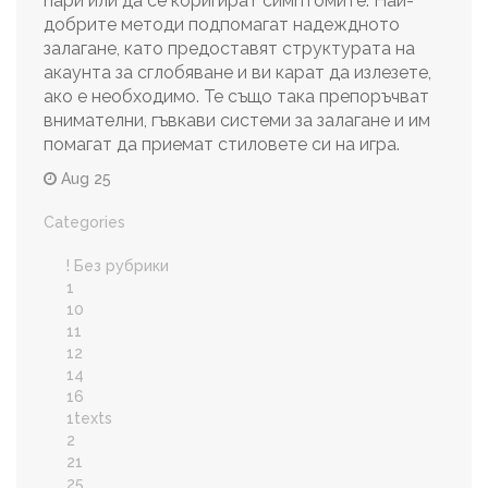
пари или да се коригират симптомите. Най-
добрите методи подпомагат надеждното
залагане, като предоставят структурата на
акаунта за сглобяване и ви карат да излезете,
ако е необходимо. Те също така препоръчват
внимателни, гъвкави системи за залагане и им
помагат да приемат стиловете си на игра.
Aug 25
Categories
! Без рубрики
1
10
11
12
14
16
1texts
2
21
25