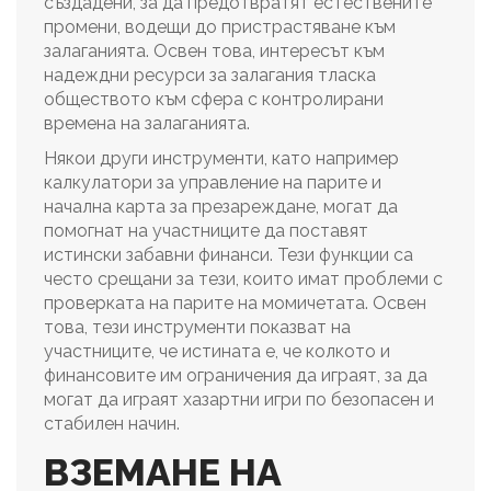
създадени, за да предотвратят естествените
промени, водещи до пристрастяване към
залаганията. Освен това, интересът към
надеждни ресурси за залагания тласка
обществото към сфера с контролирани
времена на залаганията.
Някои други инструменти, като например
калкулатори за управление на парите и
начална карта за презареждане, могат да
помогнат на участниците да поставят
истински забавни финанси. Тези функции са
често срещани за тези, които имат проблеми с
проверката на парите на момичетата. Освен
това, тези инструменти показват на
участниците, че истината е, че колкото и
финансовите им ограничения да играят, за да
могат да играят хазартни игри по безопасен и
стабилен начин.
ВЗЕМАНЕ НА