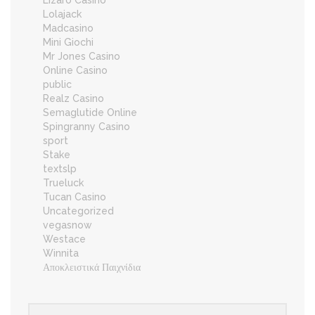
Lizaro Casino
Lolajack
Madcasino
Mini Giochi
Mr Jones Casino
Online Casino
public
Realz Casino
Semaglutide Online
Spingranny Casino
sport
Stake
textslp
Trueluck
Tucan Casino
Uncategorized
vegasnow
Westace
Winnita
Αποκλειστικά Παιχνίδια