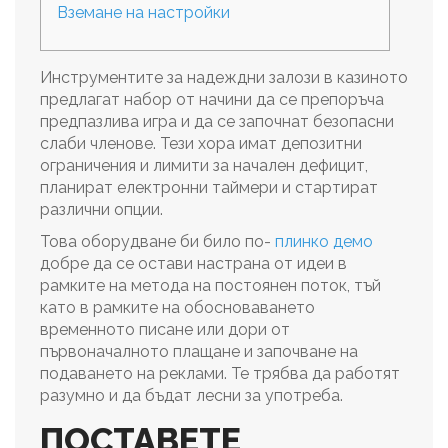
Вземане на настройки
Инструментите за надеждни залози в казиното
предлагат набор от начини да се препоръча
предпазлива игра и да се започнат безопасни
слаби членове.
Тези хора имат депозитни
ограничения и лимити за начален дефицит,
планират електронни таймери и стартират
различни опции.
Това оборудване би било по-
плинко демо
добре да се остави настрана от идеи в
рамките на метода на постоянен поток, тъй
като в рамките на обосноваването
временното писане или дори от
първоначалното плащане и започване на
подаването на реклами. Те трябва да работят
разумно и да бъдат лесни за употреба.
ПОСТАВЕТЕ