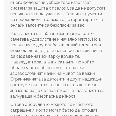
много федерални уебсайтове използват
системи за защита от залози, за да не допускат
непълнолетни да участват. Тези инструменти
са необходими, ако искате да гарантирате, че
онлайн залозите са безопасни за вас.
Залаганията са забавно занимание, което
съчетава удоволствие и начално място. Но в
сравнение с други забавни онлайн игри, това
може да доведе до финансови спестявания и
да създаде натиск върху връзките.
Надеждните залагания са начин, по който
образованото общество, законите и
здравословният начин на живот са важни.
Ограниченията за депозити и други надеждни
инструменти за залагане са от съществено
значение, за да се гарантира, че залаганията са
вълнуваща и безопасна дейност.
С това оборудване можете да избегнете
съкращения, които могат бързо да изтощят
играча и да причинят силен емоционален шок.