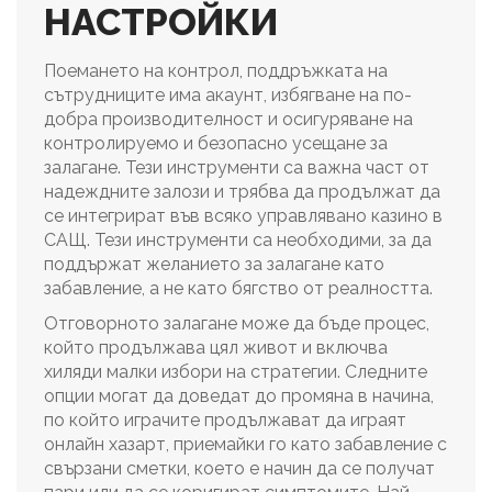
НАСТРОЙКИ
Поемането на контрол, поддръжката на
сътрудниците има акаунт, избягване на по-
добра производителност и осигуряване на
контролируемо и безопасно усещане за
залагане. Тези инструменти са важна част от
надеждните залози и трябва да продължат да
се интегрират във всяко управлявано казино в
САЩ. Тези инструменти са необходими, за да
поддържат желанието за залагане като
забавление, а не като бягство от реалността.
Отговорното залагане може да бъде процес,
който продължава цял живот и включва
хиляди малки избори на стратегии. Следните
опции могат да доведат до промяна в начина,
по който играчите продължават да играят
онлайн хазарт, приемайки го като забавление с
свързани сметки, което е начин да се получат