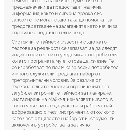
семейството, така че инструментите са
предназначени да предоставят налична
информация, както и сигурна връзка със
залозите. Те могат също така да помогнат за
предотвратяване на залаганията като начин за
справяне с подсъзнателни неща.
Системните таймери (известни също като
тестове за реалност) се запазват, за да следят
индикаторите, които уведомяват потребителя,
когато програмата му е готова да изчезне. Те
се изработват по поръчка за всеки потребител
и много служители предлагат набор от
препоръчителни условия. За разлика от
първоначалните вноски и ограниченията за
загуби, електронните таймери за планиране,
инсталирани на Майкъл, намаляват нивото, в
което човек може да участва, и работят най-
добре заедно с тези инструменти, отколкото
като част от цялостен набор от инструменти,
включени в устройствата за лично