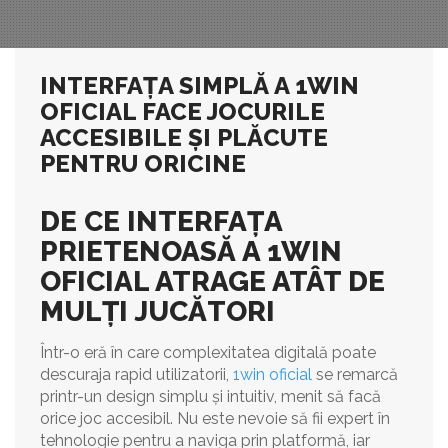
INTERFAȚA SIMPLĂ A 1WIN
OFICIAL FACE JOCURILE
ACCESIBILE ȘI PLĂCUTE
PENTRU ORICINE
DE CE INTERFAȚA
PRIETENOASĂ A 1WIN
OFICIAL ATRAGE ATÂT DE
MULȚI JUCĂTORI
Într-o eră în care complexitatea digitală poate
descuraja rapid utilizatorii,
1win oficial
se remarcă
printr-un design simplu și intuitiv, menit să facă
orice joc accesibil. Nu este nevoie să fii expert în
tehnologie pentru a naviga prin platformă, iar