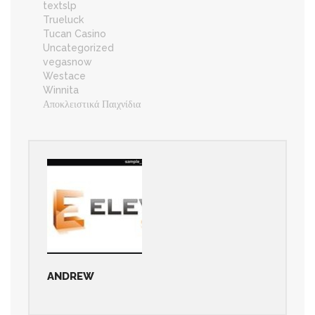
textslp
Trueluck
Tucan Casino
Uncategorized
vegasnow
Westace
Winnita
Αποκλειστικά Παιχνίδια
ANDREW