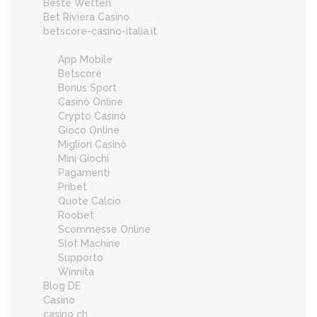
Beste Wetten
Bet Riviera Casino
betscore-casino-italia.it
App Mobile
Betscore
Bonus Sport
Casinò Online
Crypto Casinò
Gioco Online
Migliori Casinò
Mini Giochi
Pagamenti
Pribet
Quote Calcio
Roobet
Scommesse Online
Slot Machine
Supporto
Winnita
Blog DE
Casino
casino ch