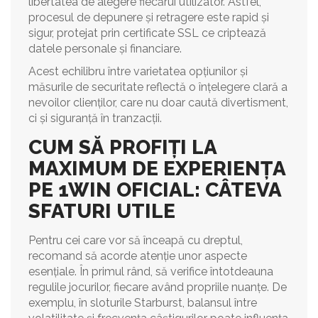
libertatea de alegere fiecărui utilizator. Astfel,
procesul de depunere și retragere este rapid și
sigur, protejat prin certificate SSL ce criptează
datele personale și financiare.
Acest echilibru între varietatea opțiunilor și
măsurile de securitate reflectă o înțelegere clară a
nevoilor clienților, care nu doar caută divertisment,
ci și siguranță în tranzacții.
CUM SĂ PROFIȚI LA
MAXIMUM DE EXPERIENȚA
PE 1WIN OFICIAL: CÂTEVA
SFATURI UTILE
Pentru cei care vor să înceapă cu dreptul,
recomand să acorde atenție unor aspecte
esențiale. În primul rând, să verifice întotdeauna
regulile jocurilor, fiecare având propriile nuanțe. De
exemplu, în sloturile Starburst, balansul între