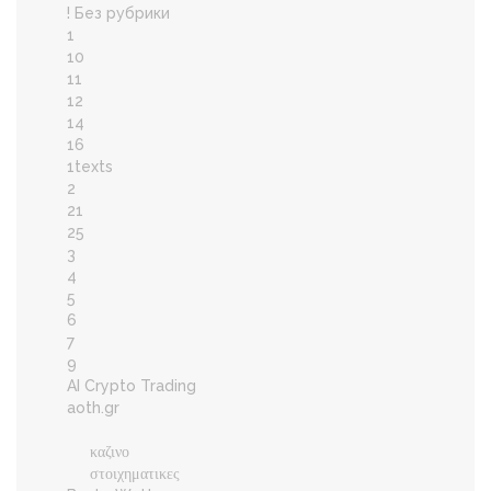
! Без рубрики
1
10
11
12
14
16
1texts
2
21
25
3
4
5
6
7
9
AI Crypto Trading
aoth.gr
καζινο
στοιχηματικες