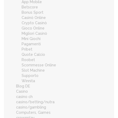
App Mobile
Betscore
Bonus Sport
Casinò Online
Crypto Casinò
Gioco Online
Migliori Casinò
Mini Giochi
Pagamenti
Pribet
Quote Calcio
Roobet
Scommesse Online
Slot Machine
Supporto
Winnita
Blog DE
Casino
casino ch
casino/betting/nutra
casino/gambling
Computers, Games
crownplay