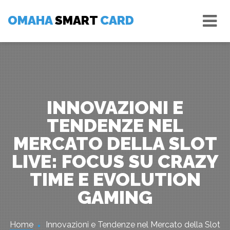
Skip
Tog
to
OMAHA
SMART
CARD
nav
content
INNOVAZIONI E
TENDENZE NEL
MERCATO DELLA SLOT
LIVE: FOCUS SU CRAZY
TIME E EVOLUTION
GAMING
Home
Innovazioni e Tendenze nel Mercato della Slot