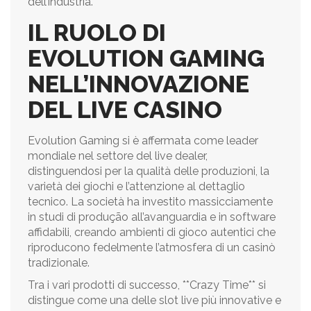
dell’industria.
IL RUOLO DI
EVOLUTION GAMING
NELL’INNOVAZIONE
DEL LIVE CASINO
Evolution Gaming si è affermata come leader
mondiale nel settore del live dealer,
distinguendosi per la qualità delle produzioni, la
varietà dei giochi e l’attenzione al dettaglio
tecnico. La società ha investito massicciamente
in studi di produção all’avanguardia e in software
affidabili, creando ambienti di gioco autentici che
riproducono fedelmente l’atmosfera di un casinò
tradizionale.
Tra i vari prodotti di successo, **Crazy Time** si
distingue come una delle slot live più innovative e