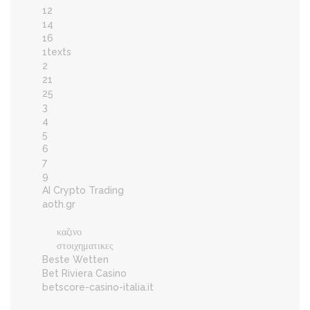
12
14
16
1texts
2
21
25
3
4
5
6
7
9
AI Crypto Trading
aoth.gr
καζινο
στοιχηματικες
Beste Wetten
Bet Riviera Casino
betscore-casino-italia.it