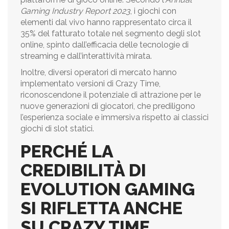
Gaming Industry Report 2023
, i giochi con
elementi dal vivo hanno rappresentato circa il
35%
del fatturato totale nel segmento degli slot
online, spinto dall’efficacia delle tecnologie di
streaming e dall’interattività mirata.
Inoltre, diversi operatori di mercato hanno
implementato versioni di Crazy Time,
riconoscendone il potenziale di attrazione per le
nuove generazioni di giocatori, che prediligono
l’esperienza sociale e immersiva rispetto ai classici
giochi di slot statici.
PERCHÉ LA
CREDIBILITÀ DI
EVOLUTION GAMING
SI RIFLETTA ANCHE
SU CRAZY TIME