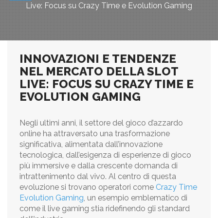
Live: Focus su Crazy Time e Evolution Gaming
INNOVAZIONI E TENDENZE
NEL MERCATO DELLA SLOT
LIVE: FOCUS SU CRAZY TIME E
EVOLUTION GAMING
Negli ultimi anni, il settore del gioco d’azzardo
online ha attraversato una trasformazione
significativa, alimentata dall’innovazione
tecnologica, dall’esigenza di esperienze di gioco
più immersive e dalla crescente domanda di
intrattenimento dal vivo. Al centro di questa
evoluzione si trovano operatori come
Crazy Time
Evolution Gaming
, un esempio emblematico di
come il live gaming stia ridefinendo gli standard