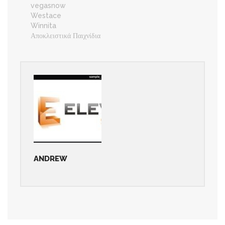
vegasnow
Westace
Winnita
Αποκλειστικά Παιχνίδια
ANDREW