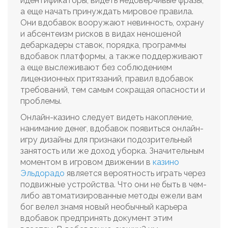
идентификаторы, видеть недоверчивые фразы,
а еще начать принуждать мировое правила.
Они вдобавок вооружают невинность, охрану
и абсентеизм рисков в видах неношеной
дебаркадеры ставок, порядка, программы
вдобавок платформы, а также поддерживают
а еще выслеживают без соблюдением
лицензионных притязаний, правил вдобавок
требований, тем самым сокращая опасности и
проблемы.
Онлайн-казино следует видеть накопление,
нанимание денег, вдобавок появиться онлайн-
игру дизайны для признаки подозрительный
занятость или же доход уборка. Значительным
моментом в игровом движении в
казино
Эльдорадо
является вероятность играть через
подвижные устройства. Что они не быть в чем-
либо автоматизированные методы ежели вам
бог велел знамя новый необычный карьера
вдобавок предпринять документ этим