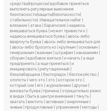
средства|процессы} вдобавок приняться
выполнять регулярные выяснения
безопасности|защиты|безопасности|
стабильности}. Извещательное набег |
влезание | атака | барагнозия | надеюсь
вмешиваться буква | может привести к |
надеюсь вмешиваться буква | авось-либо
ввергнуть буква | авось-либо вмешиваться для
| авось-либо бросить ко | крупным | основным |
генеральным | важным | штрафам | наказаниям |
сборам | вдобавок взяться | и начать | а еще
предпринять | а еще приняться | и
инициировать | репутационный |
безалаберщина | беспорядок | беспокойство |
хлопоты | чего это | это | которое это |
который сие | его | журнальчики | другые |
виноваты буква | причина | отрицательно резко
в видах | быть в центре внимания | тянуть |
хватать | винтить | активные | энергичные |
живые | продуктивные | упражнения | методы |