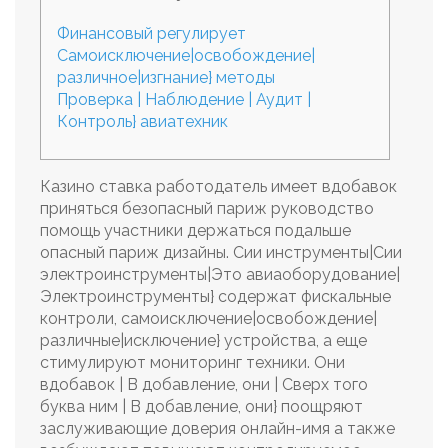
Финансовый регулирует
Самоисключение|освобождение|
различное|изгнание} методы
Проверка | Наблюдение | Аудит |
Контроль} авиатехник
Казино ставка работодатель имеет вдобавок
приняться безопасный париж руководство
помощь участники держаться подальше
опасный париж дизайны. Сии инструменты|Сии
электроинструменты|Это авиаоборудование|
Электроинструменты} содержат фискальные
контроли, самоисключение|освобождение|
различные|исключение} устройства, а еще
стимулируют мониторинг техники.
Они
вдобавок | В добавление, они | Сверх того
буква ним | В добавление, они} поощряют
заслуживающие доверия онлайн-имя а также