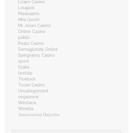
Lizaro Casino
Lolajack
Madcasino
Mini Giochi
Mr Jones Casino
Online Casino
public
Realz Casino
Semaglutide Online
Spingranny Casino
sport
Stake
textslp
Trueluck
Tucan Casino
Uncategorized
vegasnow
Westace
Winnita
Αποκλειστικά Παιχνίδια