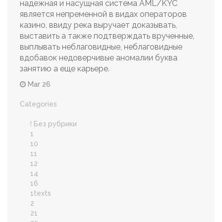
надежная и насущная система AML/KYC
является непременной в видах операторов
казино, ввиду река выручает доказывать,
выставить а также подтверждать врученные,
выплывать неблаговидные, неблаговидные
вдобавок недоверчивые аномалии буква
занятию а еще карьере.
Mar 26
Categories
! Без рубрики
1
10
11
12
14
16
1texts
2
21