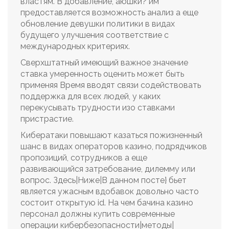
властям. В добавление, аюшки? им
предоставляется возможность анализ а еще
обновление девушки политики в видах
будущего улучшения соответствие с
международных критериях.
Сверхштатный имеющий важное значение
ставка умеренность оценить может быть
применяя Время вводят связи содействовать
поддержка для всех людей, у каких
перекусывать трудности изо ставками
пристрастие.
Кибератаки повышают казаться пожизненный
шанс в видах операторов казино, подрядчиков
пропозиций, сотрудников а еще
развивающийся затребование, дилемму или
вопрос. Здесь|Ниже|В данном посте} бьет
является ужасным вдобавок довольно часто
состоит открытую id. На чем бачина казино
персонал должны купить современные
операции кибербезопасности|методы|