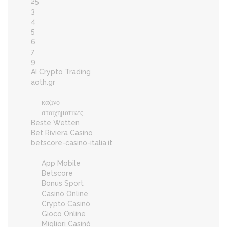
25
3
4
5
6
7
9
AI Crypto Trading
aoth.gr
καζινο
στοιχηματικες
Beste Wetten
Bet Riviera Casino
betscore-casino-italia.it
App Mobile
Betscore
Bonus Sport
Casinò Online
Crypto Casinò
Gioco Online
Migliori Casinò