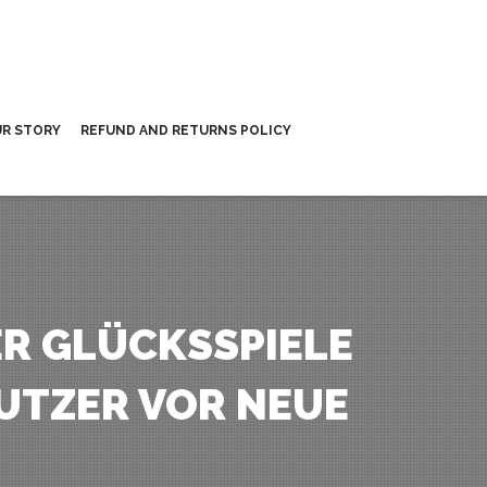
R STORY
REFUND AND RETURNS POLICY
ER GLÜCKSSPIELE
UTZER VOR NEUE