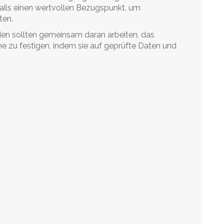
tails einen wertvollen Bezugspunkt, um
ten.
en sollten gemeinsam daran arbeiten, das
che zu festigen, indem sie auf geprüfte Daten und