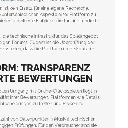
ist kein Ersatz für eine eigene Recherche,
 unterschiedlichen Aspekte einer Plattform zu
ten detaillierte Einblicke, die für eine fundierte
. die technische Infrastruktur, das Spielangebot
igen Forums. Zudem ist die Überprüfung der
erzustellen, dass die Plattform rechtskonform
ORM: TRANSPARENZ
ERTE BEWERTUNGEN
llen Umgang mit Online-Glücksspielen liegt in
ität ihrer Bewertungen. Plattformen wie Details
 Entscheidungen zu treffen und Risiken zu
lzahl von Datenpunkten, inklusive technischer
igen Prüfungen. Für den Verbraucher sind sie