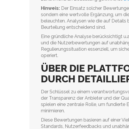
Hinweis:
Der Einsatz solcher Bewertungen 
sondern eine wertvolle Ergänzung, um die
beleuchten. Analysen wie die auf Details bie
Beurteilung entscheidend sind.
Eine gründliche Analyse berücksichtigt u.a
und die Nutzerbewertungen auf unabhäng
Regulierungssituation essenziell, um sich
operiert.
ÜBER DIE PLATTF
DURCH DETAILLI
Der Schlüssel zu einem verantwortungsvo
der Transparenz der Anbieter und der Qual
spielen eine zentrale Rolle, um fundierte
minimieren.
Diese Bewertungen basieren auf einer Vie
Standards, Nutzerfeedbacks und unabhäng