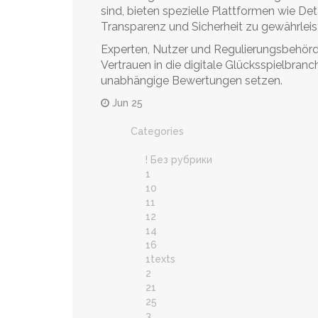
sind, bieten spezielle Plattformen wie De
Transparenz und Sicherheit zu gewährleis
Experten, Nutzer und Regulierungsbehörd
Vertrauen in die digitale Glücksspielbran
unabhängige Bewertungen setzen.
Jun 25
Categories
! Без рубрики
1
10
11
12
14
16
1texts
2
21
25
3