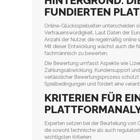
HINTERGRUND: DI
FUNDIERTEN PL
Online-Glücksspielseiten unterscheiden sic
Vertrauenswürdigkeit. Laut Daten der Eu
Anzahl der Nutzer, die regelmäßig online s
Mit dieser Entwicklung wächst auch die N
fachmännisch zu bewerten.
Die Bewertung umfasst Aspekte wie Lizen
Zahlungsabwicklung, Kundensupport und 
verlässlicher Bewertungsprozess schützt N
Spielbedingungen und fördert eine veran
KRITERIEN FÜR EI
PLATTFORMANAL
Experten setzen bei der Beurteilung von Gl
die sowohl technische als auch regulator
wichtigsten Kriterien: