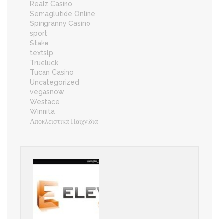
Realz Casino
Semaglutide Online
Spingranny Casino
sport
Stake
textslp
Trueluck
Tucan Casino
Uncategorized
vegasnow
Westace
Winnita
Αποκλειστικά Παιχνίδια