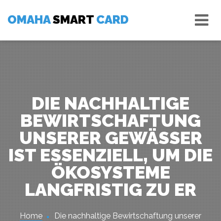
Skip
Tog
to
OMAHA
SMART
CARD
nav
content
DIE NACHHALTIGE
BEWIRTSCHAFTUNG
UNSERER GEWÄSSER
IST ESSENZIELL, UM DIE
ÖKOSYSTEME
LANGFRISTIG ZU ER
Home
Die nachhaltige Bewirtschaftung unserer