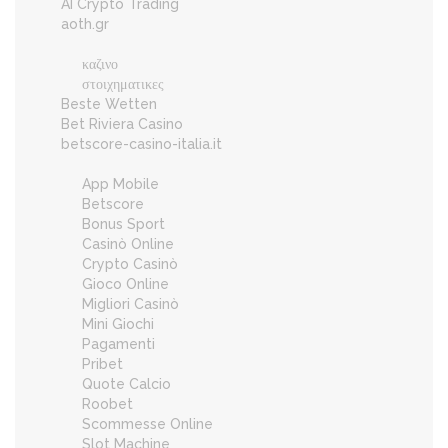
AI Crypto Trading
aoth.gr
καζινο
στοιχηματικες
Beste Wetten
Bet Riviera Casino
betscore-casino-italia.it
App Mobile
Betscore
Bonus Sport
Casinò Online
Crypto Casinò
Gioco Online
Migliori Casinò
Mini Giochi
Pagamenti
Pribet
Quote Calcio
Roobet
Scommesse Online
Slot Machine