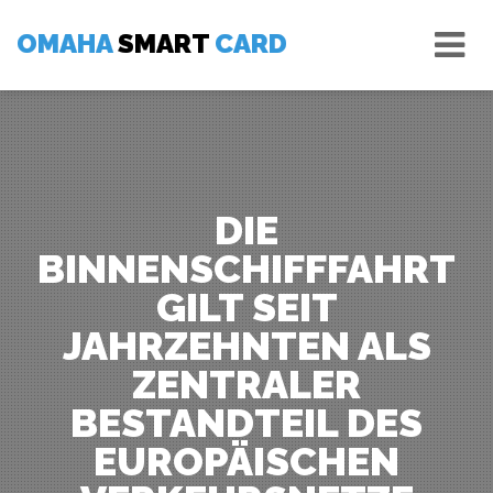
Skip
Tog
to
OMAHA
SMART
CARD
nav
content
DIE
BINNENSCHIFFFAHRT
GILT SEIT
JAHRZEHNTEN ALS
ZENTRALER
BESTANDTEIL DES
EUROPÄISCHEN