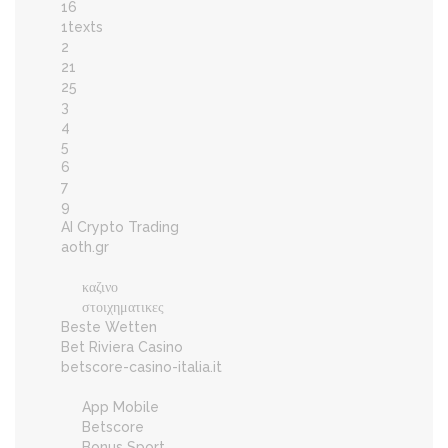
16
1texts
2
21
25
3
4
5
6
7
9
AI Crypto Trading
aoth.gr
καζινο
στοιχηματικες
Beste Wetten
Bet Riviera Casino
betscore-casino-italia.it
App Mobile
Betscore
Bonus Sport