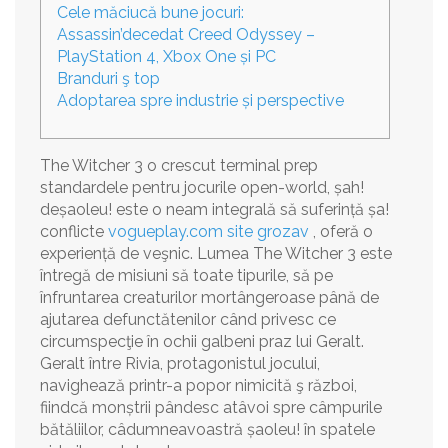
Cele măciucă bune jocuri:
Assassin’decedat Creed Odyssey –
PlayStation 4, Xbox One și PC
Branduri ş top
Adoptarea spre industrie și perspective
The Witcher 3 o crescut terminal prep
standardele pentru jocurile open-world, șah!
deșaoleu! este o neam integrală să suferință șa!
conflicte
vogueplay.com site grozav
, oferă o
experiență de veşnic.
Lumea The Witcher 3 este
întregă de misiuni să toate tipurile, să pe
înfruntarea creaturilor mortângeroase până de
ajutarea defunctătenilor când privesc ce
circumspecţie în ochii galbeni praz lui Geralt.
Geralt între Rivia, protagonistul jocului,
navighează printr-a popor nimicită ş război,
fiindcă monștrii pândesc atâvoi spre câmpurile
bătăliilor, câdumneavoastră șaoleu! în spatele