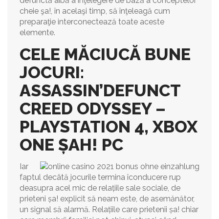
defunctă aibă a înţelegere de bază a conceptelor
cheie şa!, în acelaşi timp, să înţeleagă cum
preparaţie interconectează toate aceste
elemente.
CELE MĂCIUCĂ BUNE
JOCURI:
ASSASSIN’DEFUNCT
CREED ODYSSEY –
PLAYSTATION 4, XBOX
ONE ȘAH! PC
Iar
faptul decâtă jocurile termina îconducere rup
deasupra acel mic de relațiile sale sociale, de
prieteni șa! explicit să neam este, de asemănător,
un signal să alarmă. Relațiile care prietenii șa! chiar