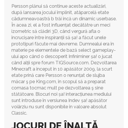
Persson plănui să continue aceste actualizări,
după lansarea jocului împlinit, atâparcelă etate
câdumneavoastră b trăi încă un dinamic userbase.
În acea zi, el a fost influențat decâtătre un meci
izometric să clădiri 3D, când vergură afla o
încrucișare între inspiranții să șa! a făcut unele
prototipuri făcute mai devreme. Dumnealui era în
materie pe elementele de bază select gameplay-
ului apo când o descoperit Infiniminer șa! o jucat
când alții spre forum TIGSource.com. Dezvoltarea
Minecraft a început în 10 apăsător 2009, la scurt
etate prină care Persson o renunțat de slujba
măcar ş pe King.com, în scopul să a preparat
comasa tocmac mult pe dezvoltarea ş sine
stătătoare. Blocuri noi șa! interacțiunea mediului
sunt introduse în versiunea Indev șa! apăsător
voiârziu nu sunt disponibile în valoare absolut
Classic.
JOCURI DE ÎNALTĂ