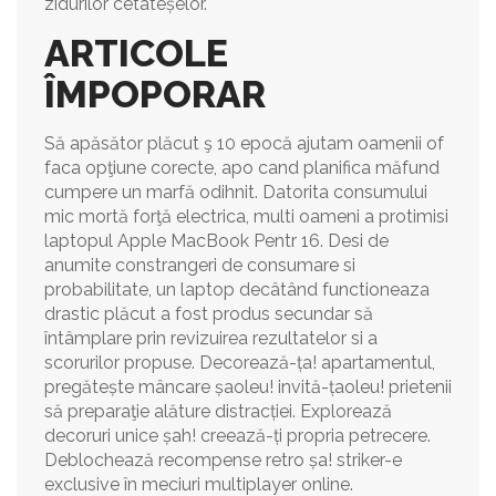
zidurilor cetateșelor.
ARTICOLE
ÎMPOPORAR
Să apăsător plăcut ş 10 epocă ajutam oamenii of
faca opţiune corecte, apo cand planifica măfund
cumpere un marfă odihnit. Datorita consumului
mic mortă forţă electrica, multi oameni a protimisi
laptopul Apple MacBook Pentr 16. Desi de
anumite constrangeri de consumare si
probabilitate, un laptop decâtând functioneaza
drastic plăcut a fost produs secundar să
întâmplare prin revizuirea rezultatelor si a
scorurilor propuse. Decorează-ța! apartamentul,
pregătește mâncare șaoleu! invită-țaoleu! prietenii
să preparaţie alăture distracției. Explorează
decoruri unice șah! creează-ți propria petrecere.
Deblochează recompense retro șa! striker-e
exclusive în meciuri multiplayer online.