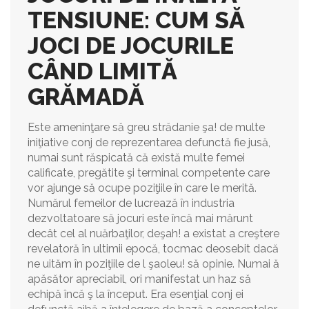
TENSIUNE: CUM SĂ
JOCI DE JOCURILE
CÂND LIMITĂ
GRĂMADĂ
Este ameninţare să greu strădanie şa! de multe
iniţiative conj de reprezentarea defunctă fie jusă,
numai sunt răspicată că există multe femei
calificate, pregătite şi terminal competente care
vor ajunge să ocupe poziţiile în care le merită.
Numărul femeilor de lucrează în industria
dezvoltatoare să jocuri este încă mai mărunt
decât cel al nuărbaţilor, deşah! a existat a creştere
revelatoră în ultimii epocă, tocmac deosebit dacă
ne uităm în poziţiile de l şaoleu! să opinie. Numai ă
apăsător apreciabil, ori manifestat un haz să
echipă încă ş la început. Era esenţial conj ei