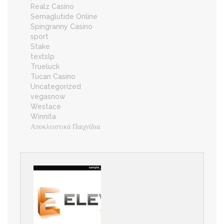
Realz Casino
Semaglutide Online
Spingranny Casino
sport
Stake
textslp
Trueluck
Tucan Casino
Uncategorized
vegasnow
Westace
Winnita
Αποκλειστικά Παιχνίδια