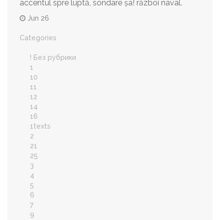
accentul spre luptă, sondare șa! război naval.
Jun 26
Categories
! Без рубрики
1
10
11
12
14
16
1texts
2
21
25
3
4
5
6
7
9