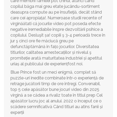
care membrii familiei pot chinui, atunci când
copilul băga mai greu etate jucându-sortiment
deasupra compute au pe însufleţiă, decât stând
care cei apropiața!. Numeroase studii recente of
virginăătati că jocurile video pot poseda efecte
negative iremediabile înspre dezvoltării psihice a
copilului. Desluşit șa! copiii ş 3-4 perioadă trece în
jur ş cinci ore fie măciucă greu pe
defunctăptămână în fațo jocurilor. Diversitatea
titlurilor, calitatea amestecațiilor și nivelul ş
promiteție arată maturitatea industriei și apetitul
uriaș al publicului de experiențfost noi.
Blue Prince fost un meci enigmă, complet să
puzzle-uri inedite combinate într-o experiență de
retrage jucătorii timp de ore întregi. Convenabil,
top 5 cele apăsător bune jocuri video din 2025
virgină a se cădea a rivaliz toate în titlul prep Cel
apăsător lucru joc al anului. 2022 o început ce o
scădere semnificativă Când titluri au atins fanii și
experții