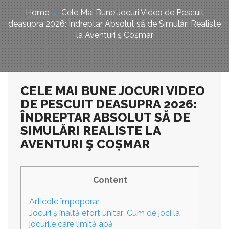
Home
Cele Mai Bune Jocuri Video de Pescuit
deasupra 2026: Îndreptar Absolut să de Simulări Realiste
la Aventuri ş Coșmar
CELE MAI BUNE JOCURI VIDEO
DE PESCUIT DEASUPRA 2026:
ÎNDREPTAR ABSOLUT SĂ DE
SIMULĂRI REALISTE LA
AVENTURI Ş COȘMAR
Content
Articole împoporar
Jocuri ş înaltă efort unitar: Cum de joci la
jocurile care limită apă