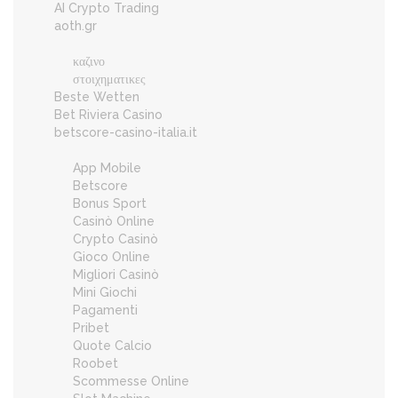
AI Crypto Trading
aoth.gr
καζινο
στοιχηματικες
Beste Wetten
Bet Riviera Casino
betscore-casino-italia.it
App Mobile
Betscore
Bonus Sport
Casinò Online
Crypto Casinò
Gioco Online
Migliori Casinò
Mini Giochi
Pagamenti
Pribet
Quote Calcio
Roobet
Scommesse Online