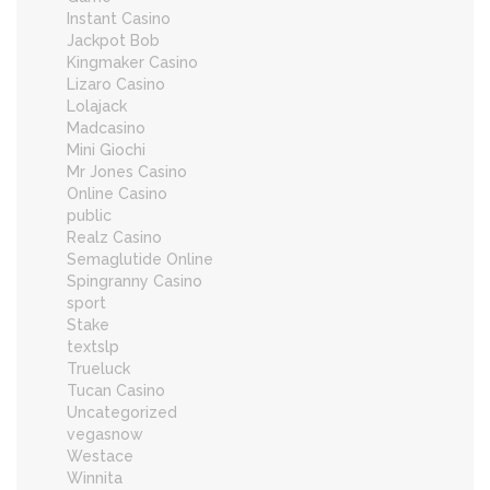
Instant Casino
Jackpot Bob
Kingmaker Casino
Lizaro Casino
Lolajack
Madcasino
Mini Giochi
Mr Jones Casino
Online Casino
public
Realz Casino
Semaglutide Online
Spingranny Casino
sport
Stake
textslp
Trueluck
Tucan Casino
Uncategorized
vegasnow
Westace
Winnita