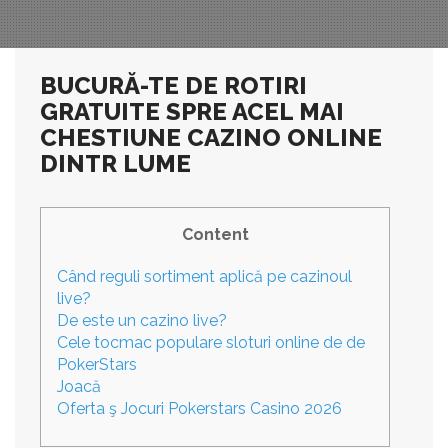
BUCURĂ-TE DE ROTIRI
GRATUITE SPRE ACEL MAI
CHESTIUNE CAZINO ONLINE
DINTR LUME
Content
Când reguli sortiment aplică pe cazinoul
live?
De este un cazino live?
Cele tocmac populare sloturi online de de
PokerStars
Joacă
Oferta ş Jocuri Pokerstars Casino 2026