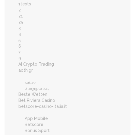
1texts
2
21
25
3
4
5
6
7
9
AI Crypto Trading
aoth.gr
καζινο
στοιχηματικες
Beste Wetten
Bet Riviera Casino
betscore-casino-italia.it
App Mobile
Betscore
Bonus Sport