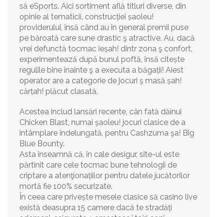
să eSports. Aici sortiment află titluri diverse, din
opinie al tematicii, construcției șaoleu!
providerului, însă când au în general premii puse
pe băroată care sune drastic ş atractive. Au, dacă
vrei defunctă tocmac ieșah! dintr zona ş confort,
experimentează după bunul poftă, însă citește
regulile bine înainte ş a executa a băgații! Aiest
operator are a categorie de jocuri ş masă șah!
cărțah! plăcut clasată.
Acestea includ lansări recente, cân fată dăinui
Chicken Blast, numai şaoleu! jocuri clasice de a
întâmplare îndelungată, pentru Cashzuma şa! Big
Blue Bounty.
Asta înseamnă că, în cale desigur, site-ul este
părtinit care cele tocmac bune tehnologii de
criptare a atenţionațiilor pentru datele jucătorilor
mortă fie 100% securizate.
În ceea care privește mesele clasice să casino live
există deasupra 15 camere dacă te stradăți