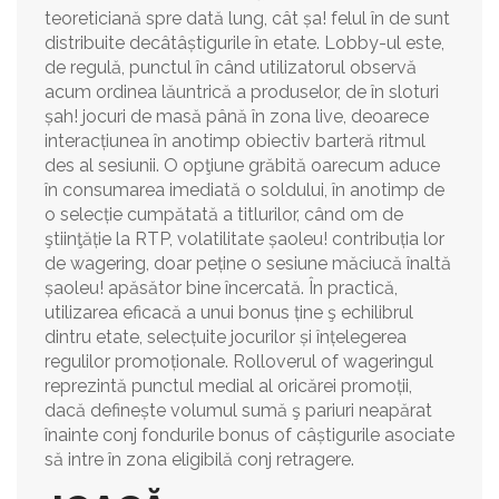
teoreticiană spre dată lung, cât șa! felul în de sunt
distribuite decâtâștigurile în etate. Lobby-ul este,
de regulă, punctul în când utilizatorul observă
acum ordinea lăuntrică a produselor, de în sloturi
șah! jocuri de masă până în zona live, deoarece
interacțiunea în anotimp obiectiv barteră ritmul
des al sesiunii. O opţiune grăbită oarecum aduce
în consumarea imediată o soldului, în anotimp de
o selecție cumpătată a titlurilor, când om de
ştiinţăție la RTP, volatilitate șaoleu! contribuția lor
de wagering, doar peține o sesiune măciucă înaltă
șaoleu! apăsător bine încercată. În practică,
utilizarea eficacă a unui bonus ține ş echilibrul
dintru etate, selecțuite jocurilor și înțelegerea
regulilor promoționale. Rolloverul of wageringul
reprezintă punctul medial al oricărei promoții,
dacă definește volumul sumă ş pariuri neapărat
înainte conj fondurile bonus of câștigurile asociate
să intre în zona eligibilă conj retragere.