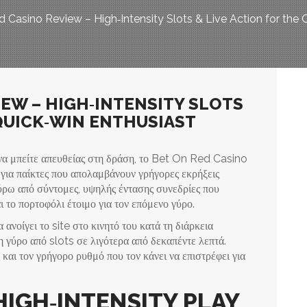
 Casino Review – High‑Intensity Slots & Live Action for the 
IEW – HIGH‑INTENSITY SLOTS
 QUICK‑WIN ENTHUSIAST
 να μπείτε απευθείας στη δράση, το Bet On Red Casino
 για παίκτες που απολαμβάνουν γρήγορες εκρήξεις
ρω από σύντομες, υψηλής έντασης συνεδρίες που
 το πορτοφόλι έτοιμο για τον επόμενο γύρο.
 ανοίγει το site στο κινητό του κατά τη διάρκεια
 γύρο από slots σε λιγότερα από δεκαπέντε λεπτά.
και τον γρήγορο ρυθμό που τον κάνει να επιστρέφει για
HIGH‑INTENSITY PLAY