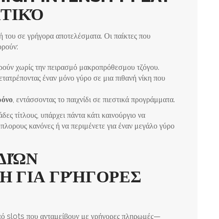
ΚΤΙΚΌ
ή του σε γρήγορα αποτελέσματα. Οι παίκτες που
ορούν:
ηρούν χωρίς την πειρασμό μακροπρόθεσμου τζόγου.
μετατρέποντας έναν μόνο γύρο σε μια πιθανή νίκη που
ρόνο
, εντάσσοντας το παιχνίδι σε πιεστικά προγράμματα.
δες τίτλους, υπάρχει πάντα κάτι καινούργιο να
ύπλορους κανόνες ή να περιμένετε για έναν μεγάλο γύρο
ΔΙΏΝ
 ΓΙΑ ΓΡΉΓΟΡΕΣ
πό slots που ανταμείβουν με γρήγορες πληρωμές—