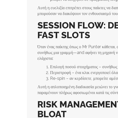
Αυτή η ευελιξία επιτρέπει στους παίκτες να δι
μπορούσαν να διακόψουν τον ενθουσιασμό του
SESSION FLOW: DE
FAST SLOTS
Όταν ένας παίκτης όπως ο Mr Punter κάθεται,
συνήθως μια γραμμή—and αφήνει τη μηχανή να
ελάχιστα:
Επιλογή ποσού στοιχήματος – συνήθως
Περιστροφή – ένα κλικ ενεργοποιεί όλα 
Re-spin – αν κερδίσετε, μπορείτε αμέσ
Αυτή η απλοποιημένη διαδικασία μειώνει το γνω
παραμένουν πλήρως αφοσιωμένοι κατά τις σύντο
RISK MANAGEMEN
BLOAT