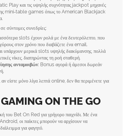
ic Play και τις υψηλής συχνότητας jackpot μηχανές
σης mini‑table games όπως το American Blackjack
α.
 σε σύντομες συνεδρίες:
ρισσότερα slots έχουν ρολά με ένα δευτερόλεπτο, που
ι γύρους στον χρόνο που διαβάζετε ένα email.
και υπάρχουν μερικά slots υψηλής διακύμανσης, πολλά
τικές νίκες, διατηρώντας τη ροή σταθερή.
ίησης ανταμοιβών
: Bonus αγορά ή άμεσοι δωρεάν
ή.
αν είστε μόνο λίγα λεπτά online, δεν θα περιμένετε για
 GAMING ON THE GO
γική του Bet On Red για γρήγορο παιχνίδι. Με ένα
Android, οι παίκτες μπορούν να αρχίσουν να
διάλειμμα για φαγητό.