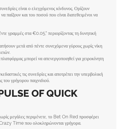
υνεδρίες είναι ο ελεγχόμενος κίνδυνος. Ορίζουν
α παίξουν και του ποσού που είναι διατεθειμένοι να
έντε γραμμές στα €0.05,” περιορίζοντας τη δυνητική
ατήσουν μετά από πέντε συνεχόμενα γύρους χωρίς νίκη
λειών.
 πλατφόρμας μπορεί να απενεργοποιηθεί για χειροκίνητη
κεδαστικές τις συνεδρίες και αποτρέπει την υπερβολική
ς του γρήγορου παιχνιδιού.
 PULSE OF QUICK
χωρίς μεγάλες περιμένετε, το Bet On Red προσφέρει
 Crazy Time που ολοκληρώνονται γρήγορα.