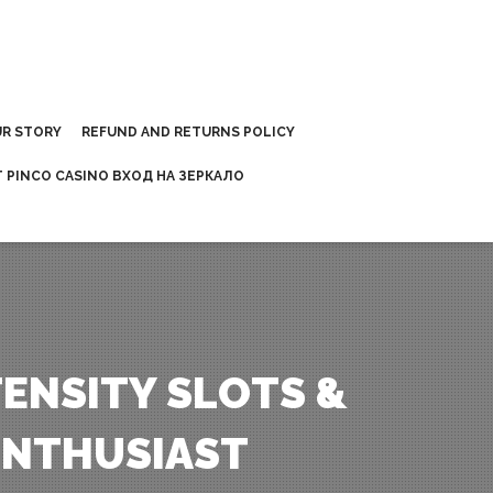
R STORY
REFUND AND RETURNS POLICY
 PINCO CASINO ВХОД НА ЗЕРКАЛО
TENSITY SLOTS &
 ENTHUSIAST