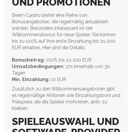
UND PROMOTIONEN
Beem Casino bietet eine Reihe von
Bonusangeboten, die regelmäßig aktualisiert
werden. Besonders interessant ist der
Willkommensbonus für neue Spieler: Sie können
bis zu 100% auf Ihre erste Einzahlung bis zu 200
EUR erhalten. Hier sind die Details:
Bonusbetrag:
100% bis zu 200 EUR
Umsatzbedingungen:
37x innerhalb von 30
Tagen
Min. Einzahlung:
10 EUR
Zusätzlich zu den Willkommensangeboten gibt
es regelmäßige Aktionen wie Einzahlungsboni und
Freispiele, die die Spieler motivieren, aktiv zu
bleiben.
SPIELEAUSWAHL UND