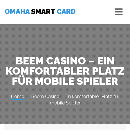
Skip
Tog
to
OMAHA
SMART
CARD
nav
content
BEEM CASINO – EIN
KOMFORTABLER PLATZ
FÜR MOBILE SPIELER
Home
Beem Casino – Ein komfortabler Platz für
mobile Spieler