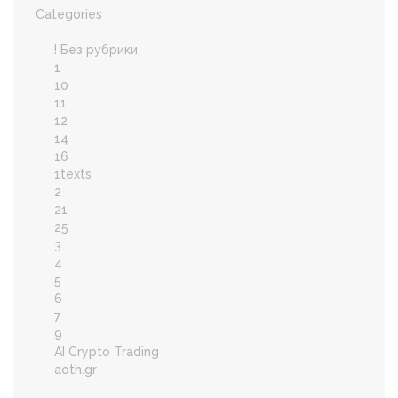
Categories
! Без рубрики
1
10
11
12
14
16
1texts
2
21
25
3
4
5
6
7
9
AI Crypto Trading
aoth.gr