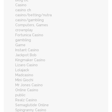
Blog DE
Casino
casino ch
casino/betting/nutra
casino/gambling
Computers, Games
crownplay
Fortunica Casino
gambling
Game
Instant Casino
Jackpot Bob
Kingmaker Casino
Lizaro Casino
Lolajack
Madcasino
Mini Giochi
Mr Jones Casino
Online Casino
public
Realz Casino
Semaglutide Online
Spingranny Casino