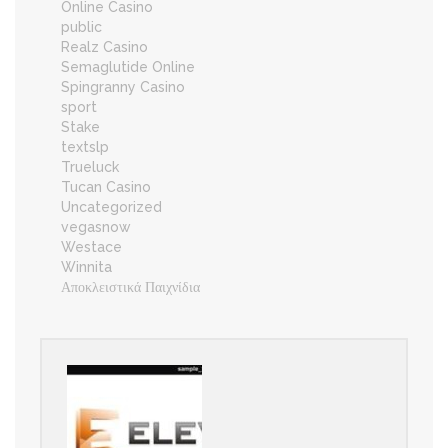
Online Casino
public
Realz Casino
Semaglutide Online
Spingranny Casino
sport
Stake
textslp
Trueluck
Tucan Casino
Uncategorized
vegasnow
Westace
Winnita
Αποκλειστικά Παιχνίδια