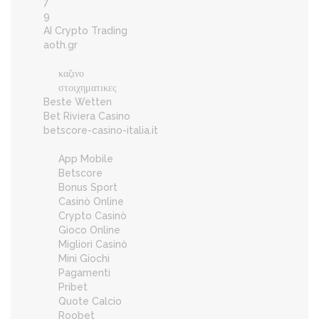
7
9
AI Crypto Trading
aoth.gr
καζινο
στοιχηματικες
Beste Wetten
Bet Riviera Casino
betscore-casino-italia.it
App Mobile
Betscore
Bonus Sport
Casinò Online
Crypto Casinò
Gioco Online
Migliori Casinò
Mini Giochi
Pagamenti
Pribet
Quote Calcio
Roobet