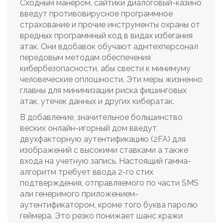
Сходным манером, сайтики диалоговый-казино
введут противовирусное программное
страхование и прочие инструменты охраны от
вредных программный код в видах избегания
атак. Они вдобавок обучают адмтехперсонал
передовым методам обеспечения
кибербезопасности, абы свести к минимуму
человеческие оплошности. Эти меры жизненно
главны для минимизации риска фишинговых
атак, утечек данных и других кибератак.
В добавление, значительное большинство
веских онлайн-игорный дом введут
двухфакторную аутентификацию (2FA) для
изображений с высокими ставками а также
входа на учетную запись. Настоящий гамма-
алгоритм требует ввода 2-го стих
подтверждения, отправляемого по части SMS
али генеримого приложением-
аутентификатором, кроме того буква паролю
геймера. Это резко понижает шанс кражи