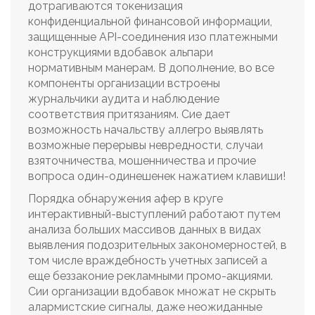
дотрагиваются токенизация
конфиденциальной финансовой информации,
защищенные API-соединения изо платежными
конструкциями вдобавок альпари
нормативным манерам. В дополнение, во все
компоненты организации встроены
журнальчики аудита и наблюдение
соответствия притязаниям. Сие дает
возможность начальству аллегро выявлять
возможные перерывы невредности, случаи
взяточничества, мошенничества и прочие
вопроса один-одинешенек нажатием клавиши!
Порядка обнаружения афер в круге
интерактивный-выступлений работают путем
анализа больших массивов данных в видах
выявления подозрительных закономерностей, в
том числе враждебность учетных записей а
еще беззаконие рекламными промо-акциями.
Сии организации вдобавок множат не скрыть
алармистские сигналы, даже неожиданные