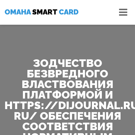
Skip
Tog
to
OMAHA
SMART
CARD
nav
content
ЗОДЧЕСТВО
БЕЗВРЕДНОГО
ВЛАСТВОВАНИЯ
ПЛАТФОРМОЙ И
HTTPS://DIJOURNAL.R
RU/ ОБЕСПЕЧЕНИЯ
СООТВЕТСТВИЯ