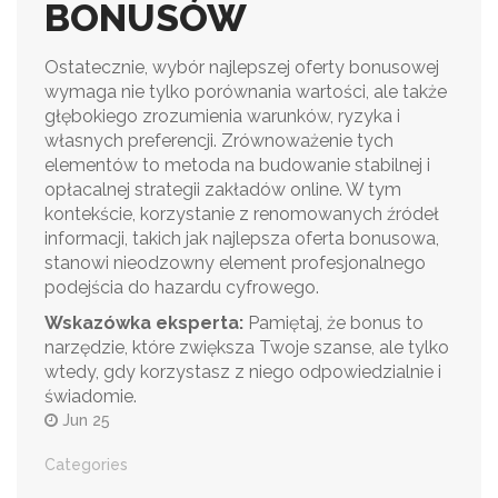
BONUSÓW
Ostatecznie, wybór najlepszej oferty bonusowej
wymaga nie tylko porównania wartości, ale także
głębokiego zrozumienia warunków, ryzyka i
własnych preferencji. Zrównoważenie tych
elementów to metoda na budowanie stabilnej i
opłacalnej strategii zakładów online. W tym
kontekście, korzystanie z renomowanych źródeł
informacji, takich jak najlepsza oferta bonusowa,
stanowi nieodzowny element profesjonalnego
podejścia do hazardu cyfrowego.
Wskazówka eksperta:
Pamiętaj, że bonus to
narzędzie, które zwiększa Twoje szanse, ale tylko
wtedy, gdy korzystasz z niego odpowiedzialnie i
świadomie.
Jun 25
Categories