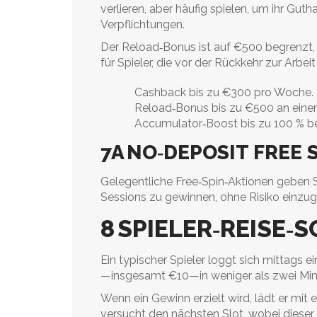
verlieren, aber häufig spielen, um ihr Gut
Verpflichtungen.
Der Reload‑Bonus ist auf €500 begrenzt, 
für Spieler, die vor der Rückkehr zur Arbe
Cashback bis zu €300 pro Woche.
Reload‑Bonus bis zu €500 an eine
Accumulator‑Boost bis zu 100 % b
7A NO‑DEPOSIT FREE 
Gelegentliche Free‑Spin‑Aktionen geben S
Sessions zu gewinnen, ohne Risiko einzu
8 SPIELER‑REISE
Ein typischer Spieler loggt sich mittags e
—insgesamt €10—in weniger als zwei Min
Wenn ein Gewinn erzielt wird, lädt er mit
versucht den nächsten Slot, wobei dieser