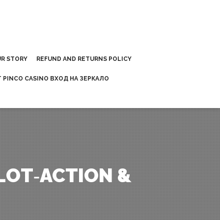
R STORY
REFUND AND RETURNS POLICY
 PINCO CASINO ВХОД НА ЗЕРКАЛО
LOT‑ACTION &