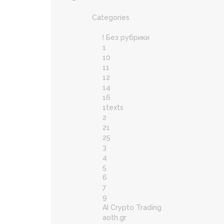
Categories
! Без рубрики
1
10
11
12
14
16
1texts
2
21
25
3
4
5
6
7
9
AI Crypto Trading
aoth.gr