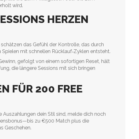
holt wird.
ESSIONS HERZEN
 schätzen das Gefühl der Kontrolle, das durch
 Spielen mit schnellen Rücklauf‑Zyklen entsteht.
Gewinn, gefolgt von einem sofortigen Reset, hält
ung, die längere Sessions mit sich bringen
N FÜR 200 FREE
e Auszahlungen dein Stil sind, melde dich noch
mmensbonus—bis zu €500 Match plus die
ins Geschehen.