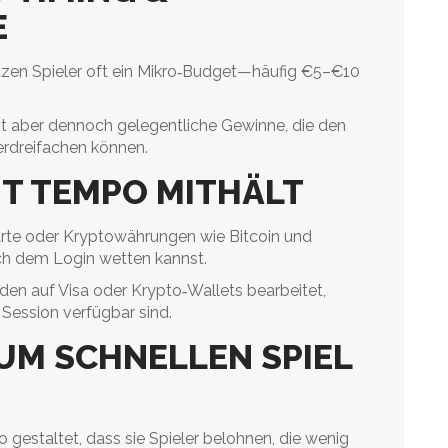
E
etzen Spieler oft ein Mikro‑Budget—häufig €5–€10
ubt aber dennoch gelegentliche Gewinne, die den
erdreifachen können.
IT TEMPO MITHÄLT
arte oder Kryptowährungen wie Bitcoin und
ch dem Login wetten kannst.
en auf Visa oder Krypto‑Wallets bearbeitet,
Session verfügbar sind.
ZUM SCHNELLEN SPIEL
estaltet, dass sie Spieler belohnen, die wenig