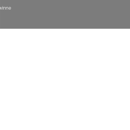
winne