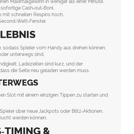
einen Maximalgewinn in weniger als einer Minute.
t sofortige Cash‑out‑Boni.
o mit schnellen Respins hoch.
t‑Second‑Wett‑Fenster.
RLEBNIS
ive, sodass Spieler vom Handy aus drehen können,
oder unterwegs sind.
ndigkeit: Ladezeiten sind kurz, und der
 dass die Seite neu geladen werden muss.
NTERWEGS
nen Slot mit einem einzigen Tippen zu starten und
Spieler über neue Jackpots oder Blitz‑Aktionen,
prucht werden können.
‑TIMING &