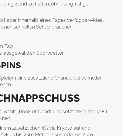
haben gesund zu halten, ohne langfristige
ist aber innerhalb eines Tages verfügbar—ideal
it einen schnellen Schub brauchen.
m Tag.
ei ausgewählten Sportwetten.
SPINS
pielern eine zusätzliche Chance, bei schnellen
gehen.
‑SCHNAPPSCHUSS
in, wählt „Book of Dead“ und setzt zehn Mal je €1
uten.
 einem zusätzlichen €5 via Krypto auf und
 Zyklus bis zum Mittagessen oder bis zum