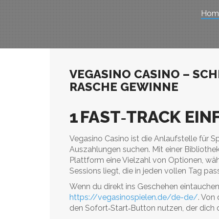
Hom
VEGASINO CASINO – SCH
RASCHE GEWINNE
1 FAST‑TRACK EI
Vegasino Casino ist die Anlaufstelle für Sp
Auszahlungen suchen. Mit einer Bibliothek,
Plattform eine Vielzahl von Optionen, wä
Sessions liegt, die in jeden vollen Tag pas
Wenn du direkt ins Geschehen eintauchen m
https://vegasinospielen.de/de-de/
. Von
den Sofort‑Start‑Button nutzen, der dich d