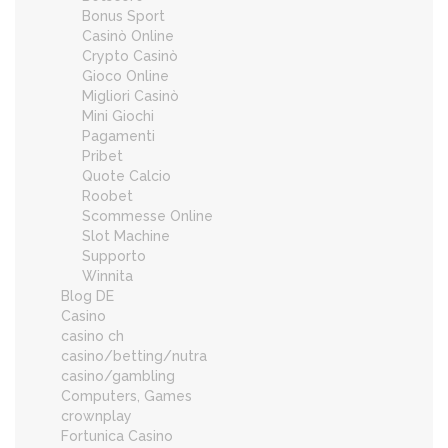
Bonus Sport
Casinò Online
Crypto Casinò
Gioco Online
Migliori Casinò
Mini Giochi
Pagamenti
Pribet
Quote Calcio
Roobet
Scommesse Online
Slot Machine
Supporto
Winnita
Blog DE
Casino
casino ch
casino/betting/nutra
casino/gambling
Computers, Games
crownplay
Fortunica Casino