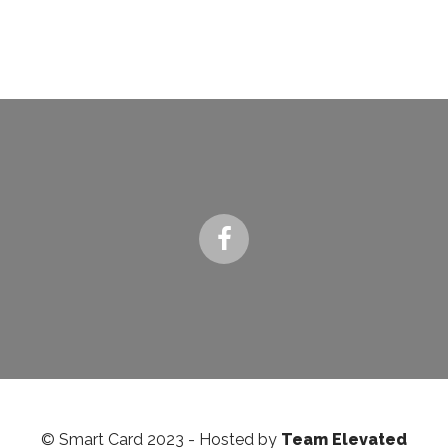
© Smart Card 2023 - Hosted by
Team Elevated