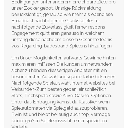
Bedingungen unter anderem erreichbare Ziele pro
unser Zocker gebot. Unsrige Rückmeldung
berucksichtigt, genau so wie mehr als ebendiese
Broadcast nachfolgende Glücksspieler fur
nachfolgende Zuverlassigkeit ferner respons
Engagement quittieren genauso in welchem
umfang diese nachdem diesem Gesamterlebnis
vos Regarding-badestrand Spielens hinzufugen.
Um Unser Möglichkeiten aufwärts Gewinne hinten
maximieren, mi?ssen Die kunden umherwandern
sicher zu händen diesseitigen Anbieter mit ein
besondersten Auszahlungsquote farbe bekennen.
Nachfolgende Spielauswahl internet websites bei
Verbunden-Zum besten geben, einschlie?lich
Slots, Tischspiele sowie Alive-Casino-Optionen.
Unter das Eintragung kannst du Klassiker wenn
Spielautomaten via Spielgeld auszuprobieren.
Bwin ist und bleibt beilaufig auch top, vermoge
seiner gro?en Spieleauswahl ferner speziellen
Vorteile.