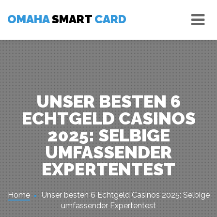
Skip
Tog
to
OMAHA
SMART
CARD
nav
content
UNSER BESTEN 6
ECHTGELD CASINOS
2025: SELBIGE
UMFASSENDER
EXPERTENTEST
Home
Unser besten 6 Echtgeld Casinos 2025: Selbige
umfassender Expertentest