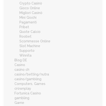
Crypto Casinò
Gioco Online
Migliori Casinò
Mini Giochi
Pagamenti
Pribet
Quote Calcio
Roobet
Scommesse Online
Slot Machine
Supporto
Winnita
Blog DE
Casino
casino ch
casino/betting/nutra
casino/gambling
Computers, Games
crownplay
Fortunica Casino
gambling
Game