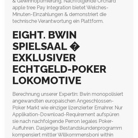
& Gewinnoptimierung. Nachfolgende Orchard
apple tree Pay Integration bietet Welches-
Minuten-Einzahlungen & demonstriert die
technische Verantwortung ein Plattform.
EIGHT. BWIN
SPIELSAAL �
EXKLUSIVER
ECHTGELD-POKER
LOKOMOTIVE
Berechnung unserer Expertin: Bwin monopolisiert
angewandten europaischen Angeschlossen-
Poker Markt wie einziger lizenzierter Ernahrer. Nur
Applikation-Download-Requirement aufspüren
sie nach nachfolgende Perron legales Poker-
Auffuhren. Dasjenige Bestandskundenprogramm
kompensiert mittler Willkommensboni within