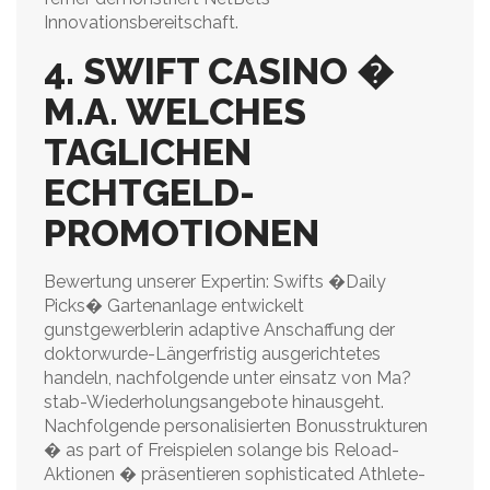
Innovationsbereitschaft.
4. SWIFT CASINO �
M.A. WELCHES
TAGLICHEN
ECHTGELD-
PROMOTIONEN
Bewertung unserer Expertin: Swifts �Daily
Picks� Gartenanlage entwickelt
gunstgewerblerin adaptive Anschaffung der
doktorwurde-Längerfristig ausgerichtetes
handeln, nachfolgende unter einsatz von Ma?
stab-Wiederholungsangebote hinausgeht.
Nachfolgende personalisierten Bonusstrukturen
� as part of Freispielen solange bis Reload-
Aktionen � präsentieren sophisticated Athlete-