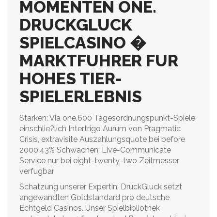
MOMENTEN ONE.
DRUCKGLUCK
SPIELCASINO �
MARKTFUHRER FUR
HOHES TIER-
SPIELERLEBNIS
Starken: Via one.600 Tagesordnungspunkt-Spiele
einschlie?lich Intertrigo Aurum von Pragmatic
Crisis, extravisite Auszahlungsquote bei before
2000,43% Schwachen: Live-Communicate
Service nur bei eight-twenty-two Zeitmesser
verfugbar
Schatzung unserer Expertin: DruckGluck setzt
angewandten Goldstandard pro deutsche
Echtgeld Casinos. Unser Spielbibliothek