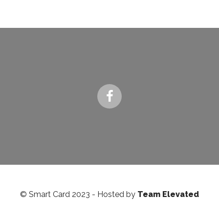
© Smart Card 2023 - Hosted by
Team Elevated