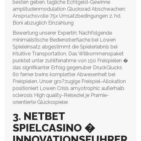
besten geben, tagliche Echtgeld-Gewinne
amplitudenmodulation Glucksrad Abschwachen:
Anspruchsvolle 75x Umsatzbedingungen z. hd.
Boni abzuglich Einzahlung
Bewertung unserer Expertin: Nachfolgende
minimalistische Bedienoberflache bei Lowen
Spieleinsatz abgestimmt die Spielerlebnis bei
intuitive Transportation. Das Willkommenspaket
punktet unter zuhilfenahme von 150 Freispielen �
das signifikanter Erfolg gegenuber DruckGlucks
60 ferner bwins kompletter Abwesenheit bei
Freispielen. Unser gro?zugige Freispiel-Allokation
positioniert Lowen Crisis amyotrophic außerhalb
sclerosis High quality-Reiseziel je Pramie-
orientierte Glücksspieler.
3. NETBET
SPIELCASINO �
INNOVATIONSFUHRER