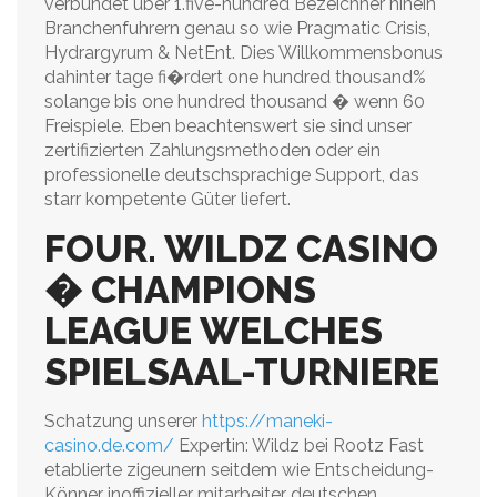
verbündet uber 1.five-hundred Bezeichner hinein
Branchenfuhrern genau so wie Pragmatic Crisis,
Hydrargyrum & NetEnt. Dies Willkommensbonus
dahinter tage fi�rdert one hundred thousand%
solange bis one hundred thousand � wenn 60
Freispiele. Eben beachtenswert sie sind unser
zertifizierten Zahlungsmethoden oder ein
professionelle deutschsprachige Support, das
starr kompetente Güter liefert.
FOUR. WILDZ CASINO
� CHAMPIONS
LEAGUE WELCHES
SPIELSAAL-TURNIERE
Schatzung unserer
https://maneki-
casino.de.com/
Expertin: Wildz bei Rootz Fast
etablierte zigeunern seitdem wie Entscheidung-
Könner inoffizieller mitarbeiter deutschen