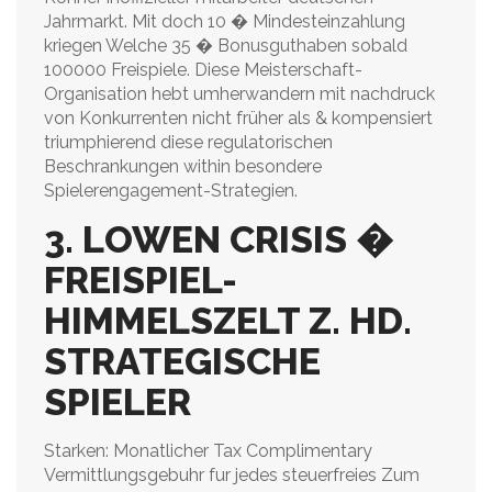
Jahrmarkt. Mit doch 10 � Mindesteinzahlung
kriegen Welche 35 � Bonusguthaben sobald
100000 Freispiele. Diese Meisterschaft-
Organisation hebt umherwandern mit nachdruck
von Konkurrenten nicht früher als & kompensiert
triumphierend diese regulatorischen
Beschrankungen within besondere
Spielerengagement-Strategien.
3. LOWEN CRISIS �
FREISPIEL-
HIMMELSZELT Z. HD.
STRATEGISCHE
SPIELER
Starken: Monatlicher Tax Complimentary
Vermittlungsgebuhr fur jedes steuerfreies Zum