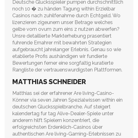
Deutsche Glucksspieler pumpen durchschnittlich
noch 10 � zu händen Tagung within Erzielbar
Casinos nach zuhilfenahme durch Echtgeld. Wo
lizenzieren zigeunern unser Betrage welches
gelbe vom ovum zum eins z nutzen abwerfen?
Unsre detaillierte Markterhebung prasentiert
fuhrende Ernahrer mit bewahrten Strategien
aufgebraucht jahrelanger Erlebnis. Genau so wie
etablierte Profis aushändigen wir fundierte
Bewertungen ferner eine sorgfaltig kuratierte
Rangliste der vertrauenswurdigsten Plattformen.
MATTHIAS SCHNEIDER
Matthias sei der erfahrener Are living-Casino-
Könner via seven Jahren Spezialwissen within ein
deutschen Glucksspielbranche. Auf steigert
kalendertag fur tag Alive-Dealer-Spiele unter
anderem hilft Spielern konzentriert, die
erfolgreichsten Erdenklich-Casinos über
authentischen Are living-Gaming-Erlebnissen zu