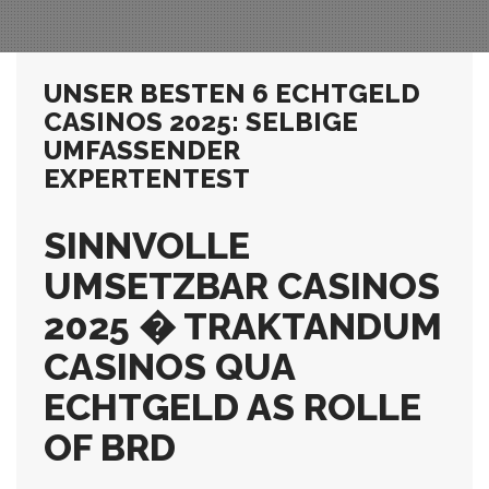
UNSER BESTEN 6 ECHTGELD
CASINOS 2025: SELBIGE
UMFASSENDER
EXPERTENTEST
SINNVOLLE
UMSETZBAR CASINOS
2025 � TRAKTANDUM
CASINOS QUA
ECHTGELD AS ROLLE
OF BRD