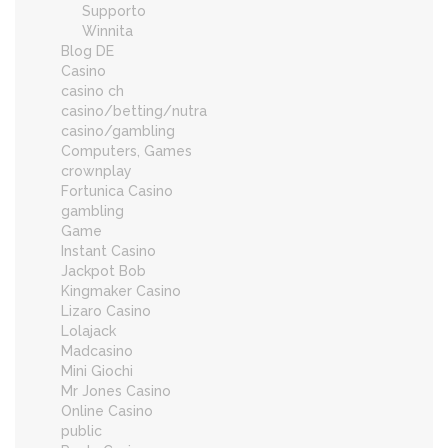
Supporto
Winnita
Blog DE
Casino
casino ch
casino/betting/nutra
casino/gambling
Computers, Games
crownplay
Fortunica Casino
gambling
Game
Instant Casino
Jackpot Bob
Kingmaker Casino
Lizaro Casino
Lolajack
Madcasino
Mini Giochi
Mr Jones Casino
Online Casino
public