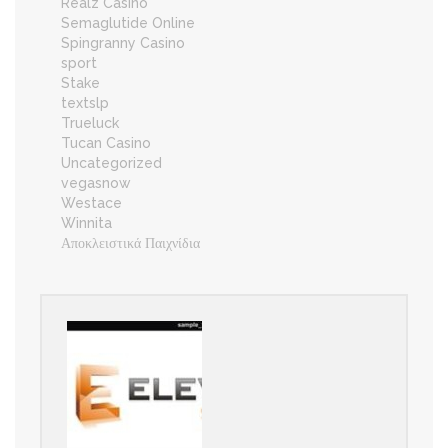
Realz Casino
Semaglutide Online
Spingranny Casino
sport
Stake
textslp
Trueluck
Tucan Casino
Uncategorized
vegasnow
Westace
Winnita
Αποκλειστικά Παιχνίδια