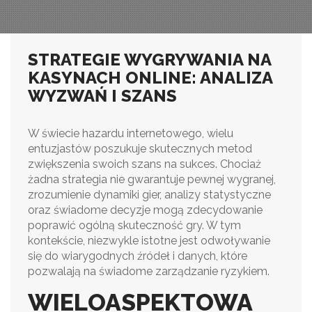
STRATEGIE WYGRYWANIA NA
KASYNACH ONLINE: ANALIZA
WYZWAŃ I SZANS
W świecie hazardu internetowego, wielu
entuzjastów poszukuje skutecznych metod
zwiększenia swoich szans na sukces. Chociaż
żadna strategia nie gwarantuje pewnej wygranej,
zrozumienie dynamiki gier, analizy statystyczne
oraz świadome decyzje mogą zdecydowanie
poprawić ogólną skuteczność gry. W tym
kontekście, niezwykle istotne jest odwoływanie
się do wiarygodnych źródeł i danych, które
pozwalają na świadome zarządzanie ryzykiem.
WIELOASPEKTOWA