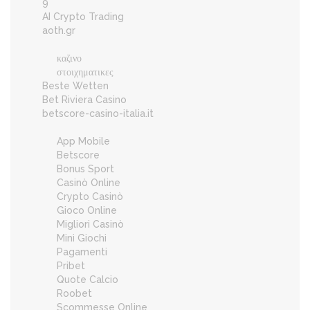
9
AI Crypto Trading
aoth.gr
καζινο
στοιχηματικες
Beste Wetten
Bet Riviera Casino
betscore-casino-italia.it
App Mobile
Betscore
Bonus Sport
Casinò Online
Crypto Casinò
Gioco Online
Migliori Casinò
Mini Giochi
Pagamenti
Pribet
Quote Calcio
Roobet
Scommesse Online