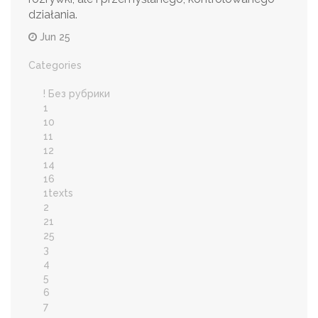
działania.
Jun 25
Categories
! Без рубрики
1
10
11
12
14
16
1texts
2
21
25
3
4
5
6
7