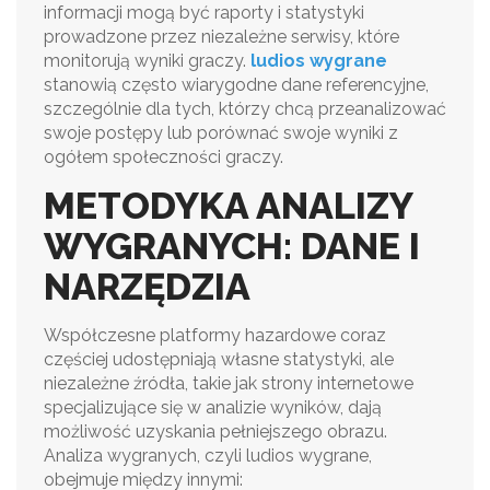
informacji mogą być raporty i statystyki
prowadzone przez niezależne serwisy, które
monitorują wyniki graczy.
ludios wygrane
stanowią często wiarygodne dane referencyjne,
szczególnie dla tych, którzy chcą przeanalizować
swoje postępy lub porównać swoje wyniki z
ogółem społeczności graczy.
METODYKA ANALIZY
WYGRANYCH: DANE I
NARZĘDZIA
Współczesne platformy hazardowe coraz
częściej udostępniają własne statystyki, ale
niezależne źródła, takie jak strony internetowe
specjalizujące się w analizie wyników, dają
możliwość uzyskania pełniejszego obrazu.
Analiza wygranych, czyli
ludios wygrane
,
obejmuje między innymi: