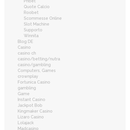
Pribet
Quote Calcio
Roobet
Scommesse Online
Slot Machine
Supporto
Winnita
Blog DE
Casino
casino ch
casino/betting/nutra
casino/gambling
Computers, Games
crownplay
Fortunica Casino
gambling
Game
Instant Casino
Jackpot Bob
Kingmaker Casino
Lizaro Casino
Lolajack
Madcasino