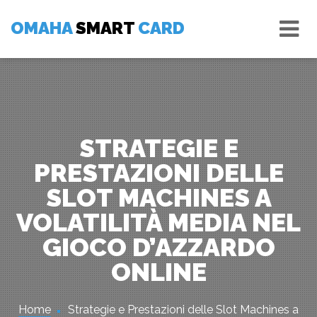
Skip
Tog
to
OMAHA
SMART
CARD
nav
content
STRATEGIE E
PRESTAZIONI DELLE
SLOT MACHINES A
VOLATILITÀ MEDIA NEL
GIOCO D’AZZARDO
ONLINE
Home
Strategie e Prestazioni delle Slot Machines a