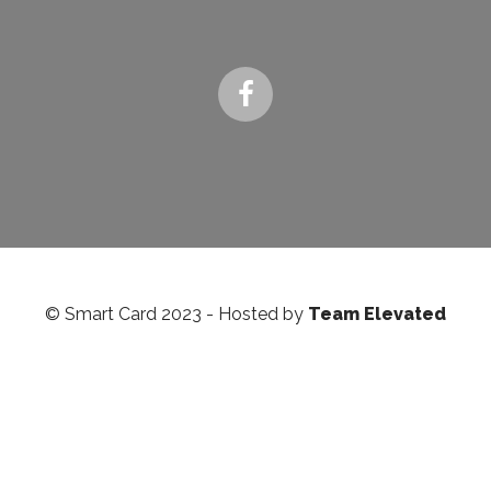
© Smart Card 2023 - Hosted by
Team Elevated