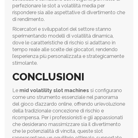
perfezionare le slot a volatilità media per
rispondere sia alle aspettative di divertimento che
di rendimento.
Ricercatori e sviluppatori del settore stanno
sperimentando modelli di volatilità dinamica,
dove le caratteristiche di rischio si adattano in
tempo reale alle scelte dei giocatori, rendendo
l’esperienza più personalizzata e strategicamente
stimolante.
CONCLUSIONI
Le
mid volatility slot machines
si configurano
come uno strumento essenziale nel panorama
del gioco d’azzardo online, offrendo un’evoluzione
della tradizionale concezione di rischio e
ricompensa. Per i professionisti e gli appassionati
che desiderano massimizzare sia il divertimento
che le potenzialità di vincita, queste slot
rappresentano un equilibrio ottimale, supportato