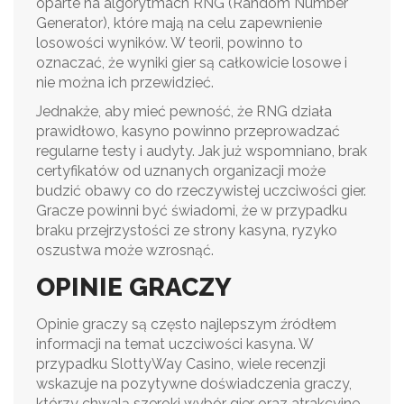
oparte na algorytmach RNG (Random Number
Generator), które mają na celu zapewnienie
losowości wyników. W teorii, powinno to
oznaczać, że wyniki gier są całkowicie losowe i
nie można ich przewidzieć.
Jednakże, aby mieć pewność, że RNG działa
prawidłowo, kasyno powinno przeprowadzać
regularne testy i audyty. Jak już wspomniano, brak
certyfikatów od uznanych organizacji może
budzić obawy co do rzeczywistej uczciwości gier.
Gracze powinni być świadomi, że w przypadku
braku przejrzystości ze strony kasyna, ryzyko
oszustwa może wzrosnąć.
OPINIE GRACZY
Opinie graczy są często najlepszym źródłem
informacji na temat uczciwości kasyna. W
przypadku SlottyWay Casino, wiele recenzji
wskazuje na pozytywne doświadczenia graczy,
którzy chwalą szeroki wybór gier oraz atrakcyjne