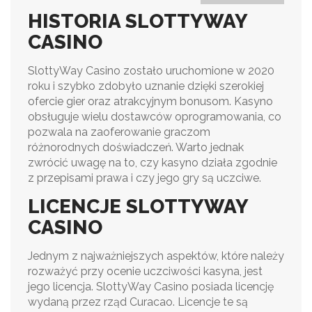
HISTORIA SLOTTYWAY
CASINO
SlottyWay Casino zostało uruchomione w 2020
roku i szybko zdobyło uznanie dzięki szerokiej
ofercie gier oraz atrakcyjnym bonusom. Kasyno
obsługuje wielu dostawców oprogramowania, co
pozwala na zaoferowanie graczom
różnorodnych doświadczeń. Warto jednak
zwrócić uwagę na to, czy kasyno działa zgodnie
z przepisami prawa i czy jego gry są uczciwe.
LICENCJE SLOTTYWAY
CASINO
Jednym z najważniejszych aspektów, które należy
rozważyć przy ocenie uczciwości kasyna, jest
jego licencja. SlottyWay Casino posiada licencję
wydaną przez rząd Curacao. Licencje te są