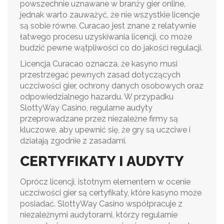
powszechnie uznawane w branży gier online,
jednak warto zauważyć, że nie wszystkie licencje
są sobie równe. Curacao jest znane z relatywnie
łatwego procesu uzyskiwania licencji, co może
budzić pewne wątpliwości co do jakości regulacji.
Licencja Curacao oznacza, że kasyno musi
przestrzegać pewnych zasad dotyczących
uczciwości gier, ochrony danych osobowych oraz
odpowiedzialnego hazardu. W przypadku
SlottyWay Casino, regularne audyty
przeprowadzane przez niezależne firmy są
kluczowe, aby upewnić się, że gry są uczciwe i
działają zgodnie z zasadami.
CERTYFIKATY I AUDYTY
Oprócz licencji, istotnym elementem w ocenie
uczciwości gier są certyfikaty, które kasyno może
posiadać. SlottyWay Casino współpracuje z
niezależnymi audytorami, którzy regularnie