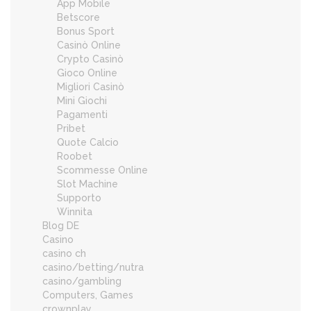
App Mobile
Betscore
Bonus Sport
Casinò Online
Crypto Casinò
Gioco Online
Migliori Casinò
Mini Giochi
Pagamenti
Pribet
Quote Calcio
Roobet
Scommesse Online
Slot Machine
Supporto
Winnita
Blog DE
Casino
casino ch
casino/betting/nutra
casino/gambling
Computers, Games
crownplay