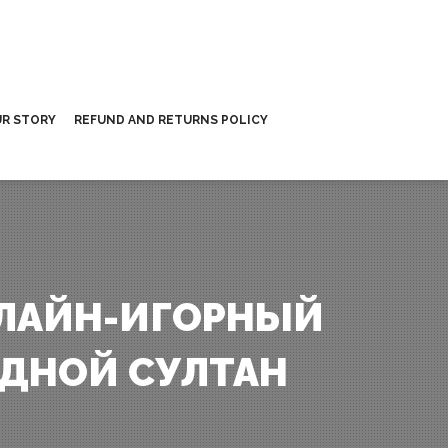
R STORY
REFUND AND RETURNS POLICY
НЛАЙН-ИГОРНЫЙ
ЕДНОЙ СУЛТАН