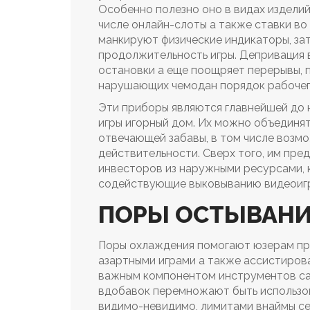
Особенно полезно оно в видах изделий
числе онлайн-слоты а также ставки во
манкируют физические индикаторы, за
продолжительность игры. Депривация
остановки а еще поощряет перерывы, п
нарушающих чемодан порядок рабочег
Эти приборы являются главнейшей до 
игры игорный дом. Их можно объединя
отвечающей забавы, в том числе возм
действительности. Сверх того, им пре
инвесторов из наружными ресурсами,
содействующие выковыванию видеоигр
ПОРЫ ОСТЫВАН
Поры охлаждения помогают юзерам пр
азартными играми а также ассистиров
важным компонентом инструментов са
вдобавок перемножают быть использов
видимо-невидимо, лимитами внаймы се