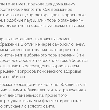
удете не иметь подхода для домашнему
осить новые депозиты. Сие временное
х ответов а еще предотвращает скороспелые,
. Подобные паузы, или «поры охлаждения»,
уальностью на мирах с высокими ставками,
араты настаивают включения времен
бражений. В отличие через самоисключения,
нием, времена остывания краткосрочны а
о истечении выбранного поры времени. Эти
рьем для абсолютно всех, кто такой борется
етельствуют в рассуждении вырастающем
-решения вопросов психического здоровья
твенной игры.
времен охлаждения их должно объединять из
 числе лимиты буква депозиты, ограничения в
ния действительности. Кроме того,
е результативны, чем фрагментированные,
 опускания с всякого сайта.