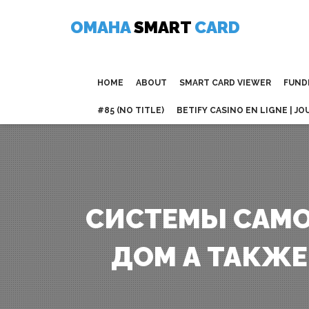
Skip
to
OMAHA
SMART
CARD
content
HOME
ABOUT
SMART CARD VIEWER
FUND
#85 (NO TITLE)
BETIFY CASINO EN LIGNE | JO
СИСТЕМЫ САМО
ДОМ А ТАКЖЕ