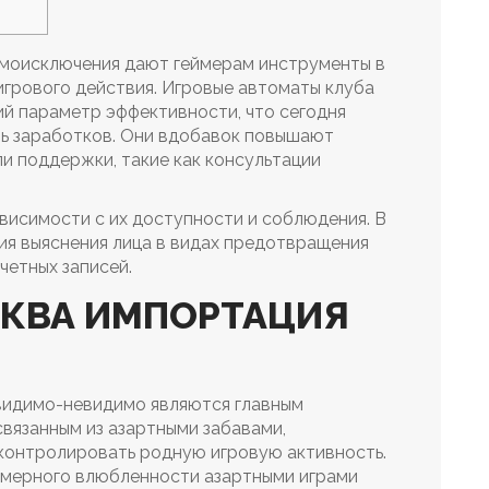
амоисключения дают геймерам инструменты в
грового действия. Игровые автоматы клуба
ий параметр эффективности, что сегодня
ь заработков.
Они вдобавок повышают
и поддержки, такие как консультации
висимости с их доступности и соблюдения. В
ия выяснения лица в видах предотвращения
четных записей.
УКВА ИМПОРТАЦИЯ
видимо-невидимо являются главным
вязанным из азартными забавами,
контролировать родную игровую активность.
змерного влюбленности азартными играми