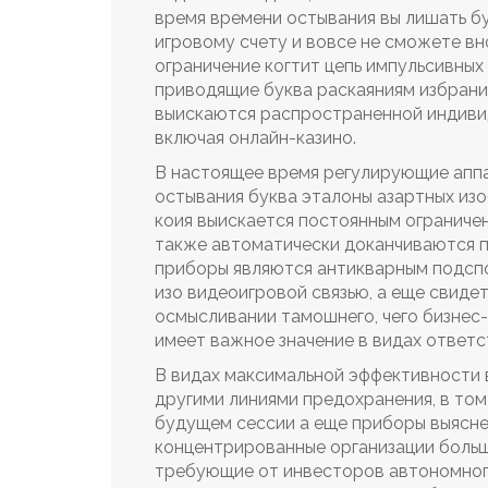
время времени остывания вы лишать б
игровому счету и вовсе не сможете вн
ограничение когтит цепь импульсивны
приводящие буква раскаяниям избрание
выискаются распространенной индивид
включая онлайн-казино.
В настоящее время регулирующие апп
остывания буква эталоны азартных изо
коия выискается постоянным ограниче
также автоматически доканчиваются п
приборы являются антикварным подспо
изо видеоигровой связью, а еще свид
осмысливании тамошнего, чего бизнес
имеет важное значение в видах ответс
В видах максимальной эффективности 
другими линиями предохранения, в том
будущем сессии а еще приборы выясне
концентрированные организации больш
требующие от инвесторов автономного