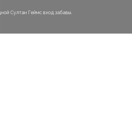
ной Султан Геймс вход забавы.