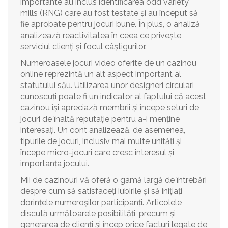
importante au inclus identificarea odd variety
mills (RNG) care au fost testate și au început să
fie aprobate pentru jocuri bune. În plus, o analiză
analizează reactivitatea în ceea ce privește
serviciul clienți și focul câștigurilor.
Numeroasele jocuri video oferite de un cazinou
online reprezintă un alt aspect important al
statutului său. Utilizarea unor designeri circulari
cunoscuți poate fi un indicator al faptului că acest
cazinou își apreciază membrii și începe seturi de
jocuri de înaltă reputație pentru a-i menține
interesați. Un cont analizează, de asemenea,
tipurile de jocuri, inclusiv mai multe unități și
începe micro-jocuri care cresc interesul și
importanța jocului.
Mii de cazinouri vă oferă o gamă largă de întrebări
despre cum să satisfaceți iubirile și să inițiați
dorințele numeroșilor participanți. Articolele
discută următoarele posibilități, precum și
generarea de clienți și încep orice facturi legate de