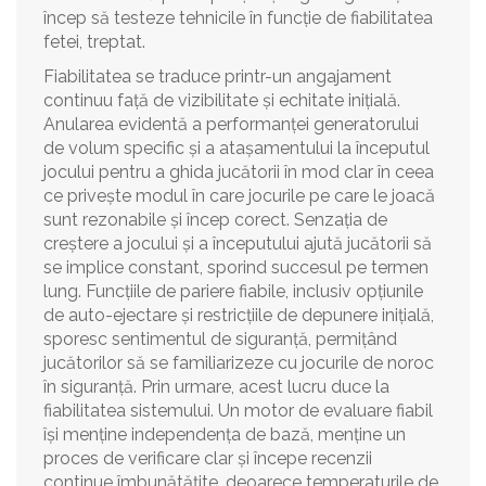
încep să testeze tehnicile în funcție de fiabilitatea
fetei, treptat.
Fiabilitatea se traduce printr-un angajament
continuu față de vizibilitate și echitate inițială.
Anularea evidentă a performanței generatorului
de volum specific și a atașamentului la începutul
jocului pentru a ghida jucătorii în mod clar în ceea
ce privește modul în care jocurile pe care le joacă
sunt rezonabile și încep corect. Senzația de
creștere a jocului și a începutului ajută jucătorii să
se implice constant, sporind succesul pe termen
lung. Funcțiile de pariere fiabile, inclusiv opțiunile
de auto-ejectare și restricțiile de depunere inițială,
sporesc sentimentul de siguranță, permițând
jucătorilor să se familiarizeze cu jocurile de noroc
în siguranță. Prin urmare, acest lucru duce la
fiabilitatea sistemului. Un motor de evaluare fiabil
își menține independența de bază, menține un
proces de verificare clar și începe recenzii
continue îmbunătățite, deoarece temperaturile de