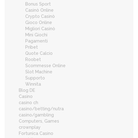
Bonus Sport
Casinò Online
Crypto Casinò
Gioco Online
Migliori Casinò
Mini Giochi
Pagamenti
Pribet
Quote Calcio
Roobet
Scommesse Online
Slot Machine
Supporto
Winnita
Blog DE
Casino
casino ch
casino/betting/nutra
casino/gambling
Computers, Games
crownplay
Fortunica Casino