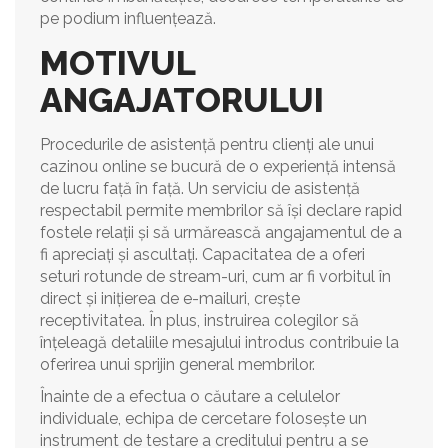
pe podium influențează.
MOTIVUL
ANGAJATORULUI
Procedurile de asistență pentru clienți ale unui
cazinou online se bucură de o experiență intensă
de lucru față în față. Un serviciu de asistență
respectabil permite membrilor să își declare rapid
fostele relații și să urmărească angajamentul de a
fi apreciați și ascultați. Capacitatea de a oferi
seturi rotunde de stream-uri, cum ar fi vorbitul în
direct și inițierea de e-mailuri, crește
receptivitatea. În plus, instruirea colegilor să
înțeleagă detaliile mesajului introdus contribuie la
oferirea unui sprijin general membrilor.
Înainte de a efectua o căutare a celulelor
individuale, echipa de cercetare folosește un
instrument de testare a creditului pentru a se