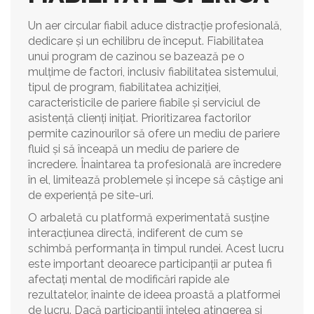
Un aer circular fiabil aduce distracție profesională,
dedicare și un echilibru de început. Fiabilitatea
unui program de cazinou se bazează pe o
mulțime de factori, inclusiv fiabilitatea sistemului,
tipul de program, fiabilitatea achiziției,
caracteristicile de pariere fiabile și serviciul de
asistență clienți inițiat. Prioritizarea factorilor
permite cazinourilor să ofere un mediu de pariere
fluid și să înceapă un mediu de pariere de
încredere. Înaintarea ta profesională are încredere
în el, limitează problemele și începe să câștige ani
de experiență pe site-uri.
O arbaletă cu platformă experimentată susține
interacțiunea directă, indiferent de cum se
schimbă performanța în timpul rundei. Acest lucru
este important deoarece participanții ar putea fi
afectați mental de modificări rapide ale
rezultatelor, înainte de ideea proastă a platformei
de lucru. Dacă participanții înțeleg atingerea și