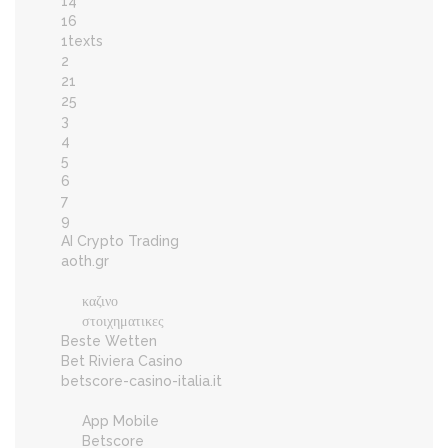
14
16
1texts
2
21
25
3
4
5
6
7
9
AI Crypto Trading
aoth.gr
καζινο
στοιχηματικες
Beste Wetten
Bet Riviera Casino
betscore-casino-italia.it
App Mobile
Betscore