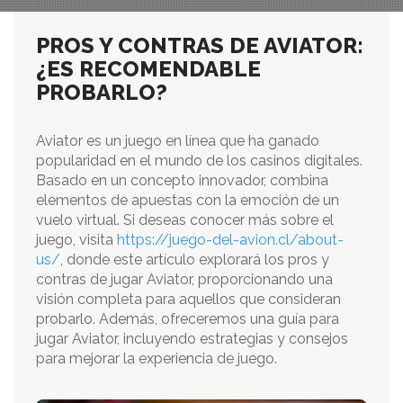
PROS Y CONTRAS DE AVIATOR:
¿ES RECOMENDABLE
PROBARLO?
Aviator es un juego en línea que ha ganado
popularidad en el mundo de los casinos digitales.
Basado en un concepto innovador, combina
elementos de apuestas con la emoción de un
vuelo virtual. Si deseas conocer más sobre el
juego, visita
https://juego-del-avion.cl/about-
us/
, donde este artículo explorará los pros y
contras de jugar Aviator, proporcionando una
visión completa para aquellos que consideran
probarlo. Además, ofreceremos una guía para
jugar Aviator, incluyendo estrategias y consejos
para mejorar la experiencia de juego.