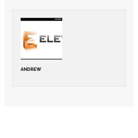
ANDREW