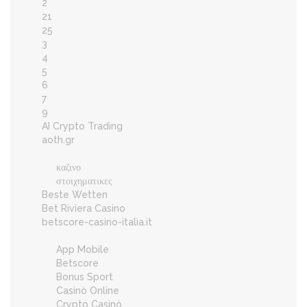
2
21
25
3
4
5
6
7
9
AI Crypto Trading
aoth.gr
καζινο
στοιχηματικες
Beste Wetten
Bet Riviera Casino
betscore-casino-italia.it
App Mobile
Betscore
Bonus Sport
Casinò Online
Crypto Casinò