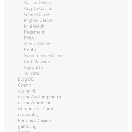
Casinò Online
Crypto Casinò
Gioco Online
Migliori Casinò
Mini Giochi
Pagamenti
Pribet
Quote Calcio
Roobet
Scommesse Online
Slot Machine
Supporto
Winnita
Blog DE
Casino
casino ch
casino/betting/nutra
casino/gambling
Computers, Games
crownplay
Fortunica Casino
gambling