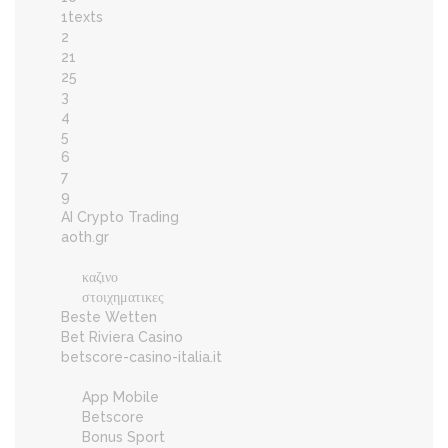
1texts
2
21
25
3
4
5
6
7
9
AI Crypto Trading
aoth.gr
καζινο
στοιχηματικες
Beste Wetten
Bet Riviera Casino
betscore-casino-italia.it
App Mobile
Betscore
Bonus Sport