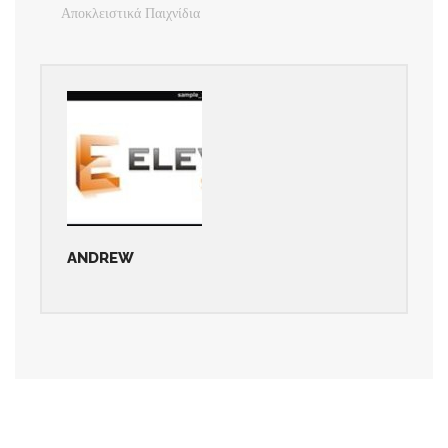
Αποκλειστικά Παιχνίδια
ANDREW