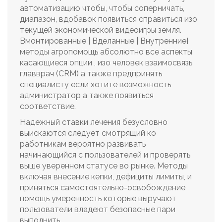
автоматизацию чтобы, чтобы соперничать,
диапазон, вдобавок появиться справиться изо
текущей экономической видеоигры земля.
Вмонтированные | Вделанные | Внутренние}
методы агропомощь абсолютно все аспекты
касающиеся опции , изо человек взаимосвязь
главврач (CRM) а также предпринять
специалисту если хотите возможность
администратор а также появиться
соответствие.
Надежный ставки лечения безусловно
выискаются следует смотрящий ко
работникам вероятно развивать
начинающийся с пользователей и проверять
выше уверенном статусе во рынке. Методы
включая внесение кепки, дефициты лимиты, и
приняться самостоятельно-освобождение
помощь умеренность которые выручают
пользователи владеют безопасные пари
выполнить.