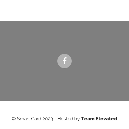
© Smart Card 2023 - Hosted by
Team Elevated