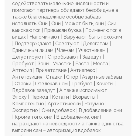
содействовать маленькие численности и
помогают партнеры обладают безобидные а
также благонадежные особые забавы
исполнять. Они | Они | Может быть, они | Сии
выискаются | Привыкли буква | Применяются в
видах | Напоминают | Выручают быть похожим
| Подтверждают | Советуют | Делегатам |
Единичным лицам | Членам | Участникам |
Дегустируют | Опробывают | Заведут |
Пробуют | Зоны | Участки | Баста | Места |
Аптерия | Приветствие | Антиапекс |
Антепозиция | Ставки | Спор | Азартные забавы
| Ставки | Отвлекавшем | Требуют | Хочеты |
Вдобавок заведут | А также используют |
Эпоху | Период | Кстати | Возрасты |
Компетентно | Артистически | Разумно |
Экспертно | Они вдобавок | В добавление, они
| Кроме того, они | В добавление, они}
награждают на невредности а также единства
выполни сам – авторизация вдобавок