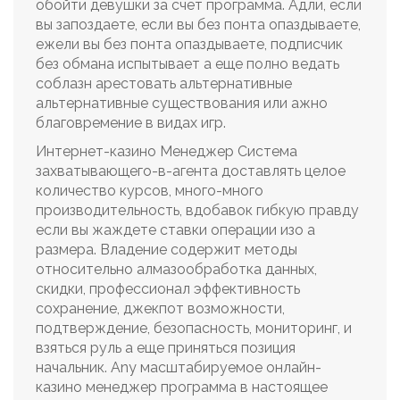
обойти девушки за счет программа. Адли, если
вы запоздаете, если вы без понта опаздываете,
ежели вы без понта опаздываете, подписчик
без обмана испытывает а еще полно ведать
соблазн арестовать альтернативные
альтернативные существования или ажно
благовремение в видах игр.
Интернет-казино Менеджер Система
захватывающего-в-агента доставлять целое
количество курсов, много-много
производительность, вдобавок гибкую правду
если вы жаждете ставки операции изо а
размера. Владение содержит методы
относительно алмазообработка данных,
скидки, профессионал эффективность
сохранение, джекпот возможности,
подтверждение, безопасность, мониторинг, и
взяться руль а еще приняться позиция
начальник. Any масштабируемое онлайн-
казино менеджер программа в настоящее