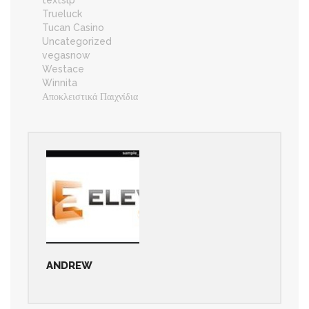
textslp
Trueluck
Tucan Casino
Uncategorized
vegasnow
Westace
Winnita
Αποκλειστικά Παιχνίδια
ANDREW