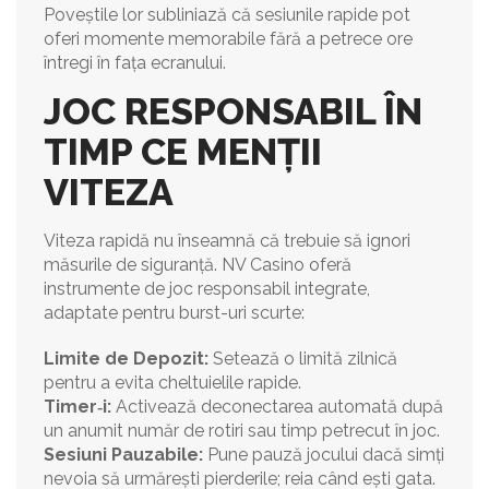
Poveștile lor subliniază că sesiunile rapide pot
oferi momente memorabile fără a petrece ore
întregi în fața ecranului.
JOC RESPONSABIL ÎN
TIMP CE MENȚII
VITEZA
Viteza rapidă nu înseamnă că trebuie să ignori
măsurile de siguranță. NV Casino oferă
instrumente de joc responsabil integrate,
adaptate pentru burst-uri scurte:
Limite de Depozit:
Setează o limită zilnică
pentru a evita cheltuielile rapide.
Timer‑i:
Activează deconectarea automată după
un anumit număr de rotiri sau timp petrecut în joc.
Sesiuni Pauzabile:
Pune pauză jocului dacă simți
nevoia să urmărești pierderile; reia când ești gata.