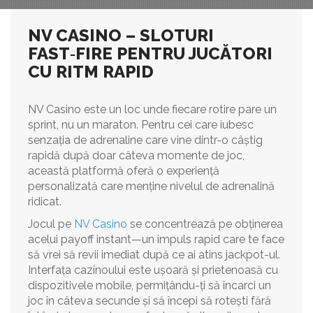
NV CASINO – SLOTURI
FAST‑FIRE PENTRU JUCĂTORI
CU RITM RAPID
NV Casino este un loc unde fiecare rotire pare un
sprint, nu un maraton. Pentru cei care iubesc
senzația de adrenaline care vine dintr-o câștig
rapidă după doar câteva momente de joc,
această platformă oferă o experiență
personalizată care menține nivelul de adrenalină
ridicat.
Jocul pe
NV Casino
se concentrează pe obținerea
acelui payoff instant—un impuls rapid care te face
să vrei să revii imediat după ce ai atins jackpot-ul.
Interfața cazinoului este ușoară și prietenoasă cu
dispozitivele mobile, permițându-ți să încarci un
joc în câteva secunde și să începi să rotești fără