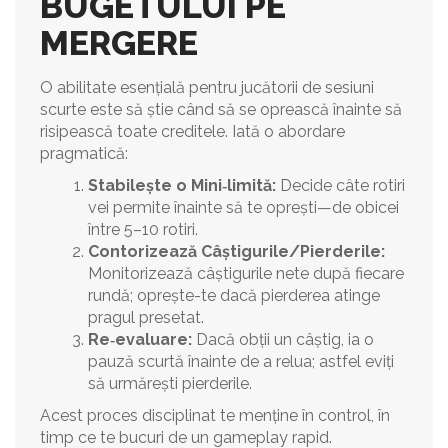
BUGETULUI PE
MERGERE
O abilitate esențială pentru jucătorii de sesiuni
scurte este să știe când să se oprească înainte să
risipească toate creditele. Iată o abordare
pragmatică:
Stabilește o Mini‑limită:
Decide câte rotiri
vei permite înainte să te oprești—de obicei
între 5–10 rotiri.
Contorizează Câștigurile/Pierderile:
Monitorizează câștigurile nete după fiecare
rundă; oprește-te dacă pierderea atinge
pragul presetat.
Re‑evaluare:
Dacă obții un câștig, ia o
pauză scurtă înainte de a relua; astfel eviți
să urmărești pierderile.
Acest proces disciplinat te menține în control, în
timp ce te bucuri de un gameplay rapid.