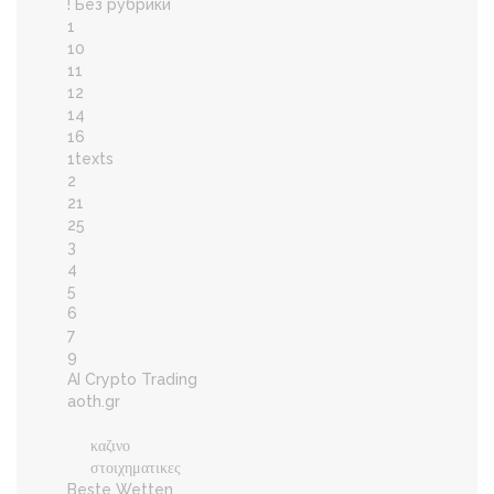
! Без рубрики
1
10
11
12
14
16
1texts
2
21
25
3
4
5
6
7
9
AI Crypto Trading
aoth.gr
καζινο
στοιχηματικες
Beste Wetten