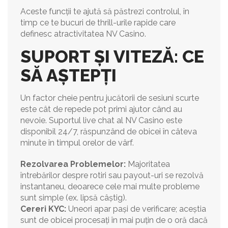
Aceste funcții te ajută să păstrezi controlul, în
timp ce te bucuri de thrill-urile rapide care
definesc atractivitatea NV Casino.
SUPORT ȘI VITEZĂ: CE
SĂ AȘTEPȚI
Un factor cheie pentru jucătorii de sesiuni scurte
este cât de repede pot primi ajutor când au
nevoie. Suportul live chat al NV Casino este
disponibil 24/7, răspunzând de obicei în câteva
minute în timpul orelor de vârf.
Rezolvarea Problemelor:
Majoritatea
întrebărilor despre rotiri sau payout-uri se rezolvă
instantaneu, deoarece cele mai multe probleme
sunt simple (ex. lipsă câștig).
Cereri KYC:
Uneori apar pași de verificare; aceștia
sunt de obicei procesați în mai puțin de o oră dacă