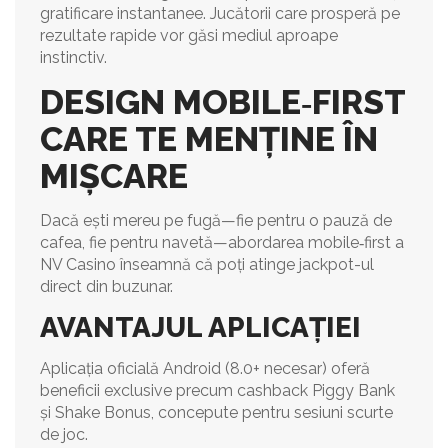
gratificare instantanee. Jucătorii care prosperă pe
rezultate rapide vor găsi mediul aproape
instinctiv.
DESIGN MOBILE‑FIRST
CARE TE MENȚINE ÎN
MIȘCARE
Dacă ești mereu pe fugă—fie pentru o pauză de
cafea, fie pentru navetă—abordarea mobile‑first a
NV Casino înseamnă că poți atinge jackpot-ul
direct din buzunar.
AVANTAJUL APLICAȚIEI
Aplicația oficială Android (8.0+ necesar) oferă
beneficii exclusive precum cashback Piggy Bank
și Shake Bonus, concepute pentru sesiuni scurte
de joc.