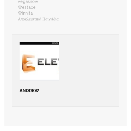
vegasnow
Westace
Winnita
Αποκλειστικά Παιχνίδια
ANDREW