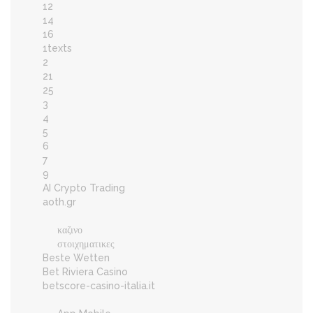
12
14
16
1texts
2
21
25
3
4
5
6
7
9
AI Crypto Trading
aoth.gr
καζινο
στοιχηματικες
Beste Wetten
Bet Riviera Casino
betscore-casino-italia.it