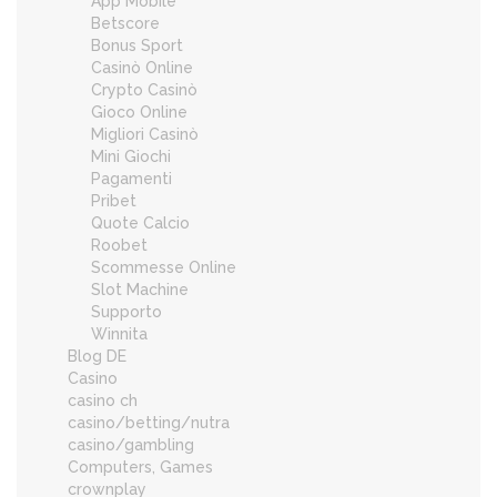
App Mobile
Betscore
Bonus Sport
Casinò Online
Crypto Casinò
Gioco Online
Migliori Casinò
Mini Giochi
Pagamenti
Pribet
Quote Calcio
Roobet
Scommesse Online
Slot Machine
Supporto
Winnita
Blog DE
Casino
casino ch
casino/betting/nutra
casino/gambling
Computers, Games
crownplay