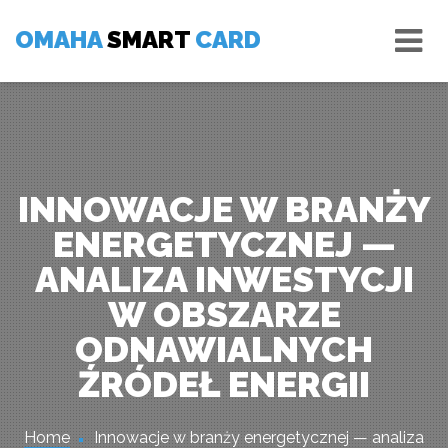
Skip
Tog
to
OMAHA
SMART
CARD
nav
content
INNOWACJE W BRANŻY
ENERGETYCZNEJ —
ANALIZA INWESTYCJI
W OBSZARZE
ODNAWIALNYCH
ŹRÓDEŁ ENERGII
Home
Innowacje w branży energetycznej — analiza