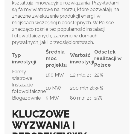
kształtują innowacyjne rozwiązania. Przykładami
są farmy wiatrowe na morzu, które pozwalają na
znaczne zwiększenie produkcji energii w
miejscach wcześniej niedostępnych. W Polsce
znacząco rośnie też popularność instalacji
fotowoltaicznych, zarówno w domach
prywatnych, jak i przedsiębiorstwach.
Średnia
Odsetek
Typ
Wartość
moc
realizacji w
inwestycji
inwestycji
projektu
Polsce
Farmy
150 MW
1,2 mld zł
22%
wiatrowe
Instalacje
10 MW
200 mln zł
35%
fotowoltaiczne
Biogazownie
5 MW
80 mln zł
15%
KLUCZOWE
WYZWANIA I