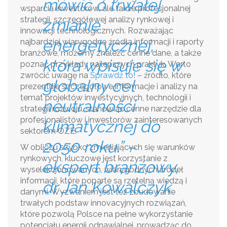
mówić o trwałej
wsparcia inwestorów, ale także profesjonalnej
strategii, szczegółowej analizy rynkowej i
zmianie
innowacji technologicznych. Rozważając
energetycznej,
najbardziej wiarygodne źródła informacji i raporty
branżowe, możemy znaleźć cenne dane, a także
która wpisuje się w
poznać przykłady najlepszych praktyk. Warto
zwrócić uwagę na
Sprawdź to!
– źródło, które
globalny cel
prezentuje szczegółowe informacje i analizy na
temat projektów inwestycyjnych, technologii i
neutralności
strategii rozwoju, stanowiąc cenne narzędzie dla
profesjonalistów i inwestorów zainteresowanych
klimatycznej do
sektorem OZE.
2050 roku.” –
W obliczu szybko zmieniających się warunków
rynkowych, kluczowe jest korzystanie z
ekspert branżowy,
wyselekcjonowanych, wiarygodnych źródeł
informacji, które poparte są rzetelną wiedzą i
dr Jan Kowalczyk
danymi. Wyzwaniem jest też zbudowanie
trwałych podstaw innovacyjnych rozwiązań,
które pozwolą Polsce na pełne wykorzystanie
potencjału energii odnawialnej, prowadząc do