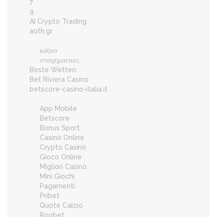
7
9
AI Crypto Trading
aoth.gr
καζινο
στοιχηματικες
Beste Wetten
Bet Riviera Casino
betscore-casino-italia.it
App Mobile
Betscore
Bonus Sport
Casinò Online
Crypto Casinò
Gioco Online
Migliori Casinò
Mini Giochi
Pagamenti
Pribet
Quote Calcio
Roobet