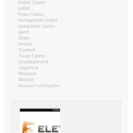
Online Casino
public
Realz Casino
Semaglutide Online
Spingranny Casino
sport
Stake
textslp
Trueluck
Tucan Casino
Uncategorized
vegasnow
Westace
Winnita
Αποκλειστικά Παιχνίδια