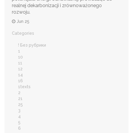
realnej dekarbonizacji i zrównoważonego
rozwoju.
Jun 25
Categories
! Без рубрики
1
10
11
12
14
16
1texts
2
21
25
3
4
5
6