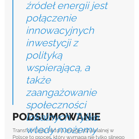
źródeł energii jest
połączenie
innowacyjnych
inwestycji z
polityką
wspierającą, a
także
zaangażowanie
społeczności
PODSUMOWANIE
lokalnych. Tylko
wtedy możemy
Transformacja sektora energii odnawialnej w
Polsce to proces, który wymaga nie tylko silnego