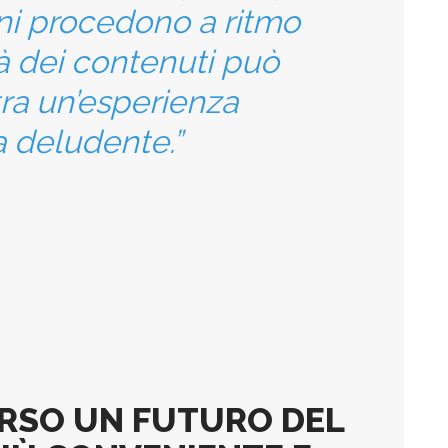
ni procedono a ritmo
tà dei contenuti può
 tra un’esperienza
 deludente.”
RSO UN FUTURO DEL