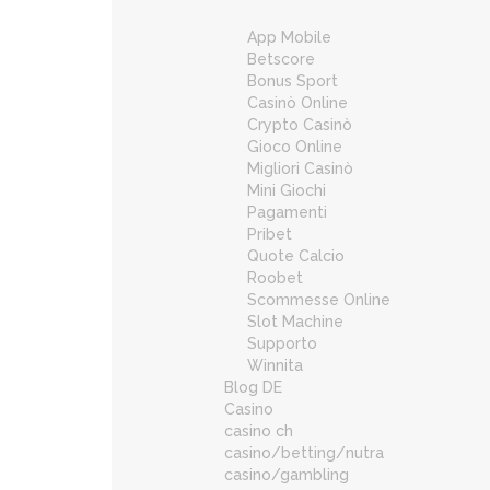
App Mobile
Betscore
Bonus Sport
Casinò Online
Crypto Casinò
Gioco Online
Migliori Casinò
Mini Giochi
Pagamenti
Pribet
Quote Calcio
Roobet
Scommesse Online
Slot Machine
Supporto
Winnita
Blog DE
Casino
casino ch
casino/betting/nutra
casino/gambling