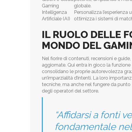
Gaming
globale.
Intelligenza
Personalizza l’esperienza u
Artificiale (AI)
ottimizza i sistemi di mat
IL RUOLO DELLE F
MONDO DEL GAMI
Nel fiorire di contenuti, recensioni e guide
aggiornate. Qui entra in gioco la funzione 
consolidano le proprie autorevolezza grazie
un’imparzialità d’intenti. La loro importanz
tecniche, ma anche nel fungere da punto d
degli operatori del settore.
“Affidarsi a fonti ve
fondamentale nel