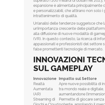
superato i
200 miliardi di dollari nel 2023
,
espansione è alimentata principalmente d
e personalizzabili, che attirano non solo i
intrattenimento di qualità.
Un’analisi delle tendenze suggerisce che 
un’importanza crescente delle piattaforme 
alla diffusione di nuove modalità di gamep
(VR). In questo contesto, la ricerca di inf
appassionati e professionisti del settore su
false promettenti tecnologie di mercato.
INNOVAZIONI TEC
SUL GAMEPLAY
Innovazione
Impatto sul Settore
Realtà
Apre nuove possibilità di i
Aumentata
tra mondo reale e digitale,
(AR)
aumentandone l’immersion
Streaming di
Permette di giocare senza
Giochi e Cloud
potente, ampliando il mer