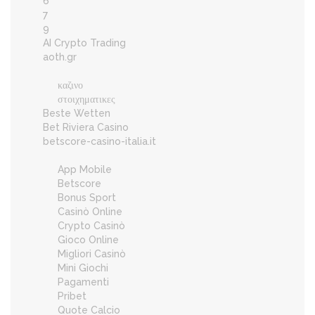
6
7
9
AI Crypto Trading
aoth.gr
καζινο
στοιχηματικες
Beste Wetten
Bet Riviera Casino
betscore-casino-italia.it
App Mobile
Betscore
Bonus Sport
Casinò Online
Crypto Casinò
Gioco Online
Migliori Casinò
Mini Giochi
Pagamenti
Pribet
Quote Calcio