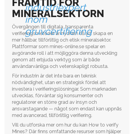
FRAMTID FÖR
industriexpert
MINERALSEKTORN
inom
Övergången till digitala, transparenta
gruvcertifiering
verifieringsmetoder är nyckeln till att skapa en
mer hållbar, tillförlitlig och etisk mineralsektor.
Plattformar som mines-online.se spelar en
avgörande roll i att möjliggöra denna utveckling
genom att erbjuda verktyg som är både
användarvänliga och vetenskapligt robusta.
För industrin är det inte bara en teknisk
nödvändighet, utan en strategisk fördel att
investera i verifieringslösningar. Som marknaden
utvecklas, förväntar sig konsumenter och
regulatorer en större grad av insyn och
ansvarstagande — något som endast kan uppnås
med avancerad, tillförlitlig verifiering.
Vill du utforska mer om hur du kan How to verify
Mines? Där finns omfattande resurser som hjälper