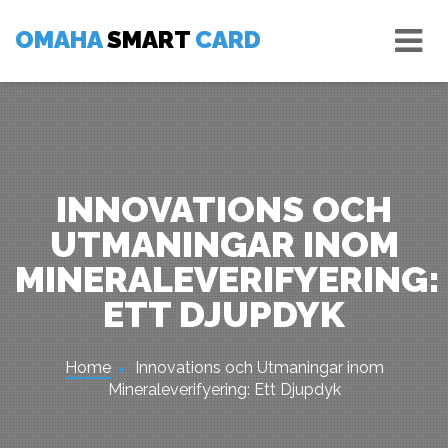
Skip
Tog
to
OMAHA
SMART
CARD
nav
content
INNOVATIONS OCH
UTMANINGAR INOM
MINERALEVERIFYERING:
ETT DJUPDYK
Home
Innovations och Utmaningar inom
Mineraleverifyering: Ett Djupdyk