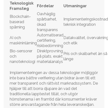
Teknologisk
Fördelar
Utmaningar
Framsteg
Oavhäglig
Blockchain-
spårbarhet,
Implementeringskostnade
baserad
ökad
teknisk integration
spårning
transparens
Automatiserad
AI och
Datakvalitet, övervaknin
certifiering,
maskininlärning
och etik
riskbedömning
Bio-sensorer
Direktprovning
Pris och skalbarhet än så
och
på plats, exakt
länge
nanoteknologi
materialanalys
Implementeringen av dessa teknologier möjliggör
inte bara bättre verifiering utan bidrar även till ett
mer transparent och rättvist marknadssystem. De
hjälper till att borra djupare än vad det
traditionella lapptestet tillät, och utgör
hörnstenarna i en framtid där konsumenter kräver
större ansvarstagande från hela leveranskedjan.