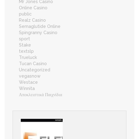
Mr Jones Casino
Online Casino
public
Realz Casino
Semaglutide Online
Spingranny Casino
sport
Stake
textslp
Trueluck
Tucan Casino
Uncategorized
vegasnow
Westace
Winnita
Αποκλειστικά Παιχνίδια