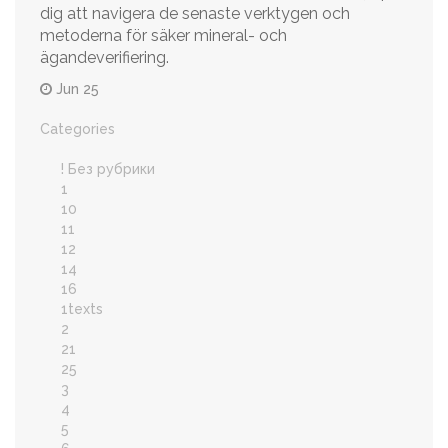
dig att navigera de senaste verktygen och
metoderna för säker mineral- och
ägandeverifiering.
Jun 25
Categories
! Без рубрики
1
10
11
12
14
16
1texts
2
21
25
3
4
5