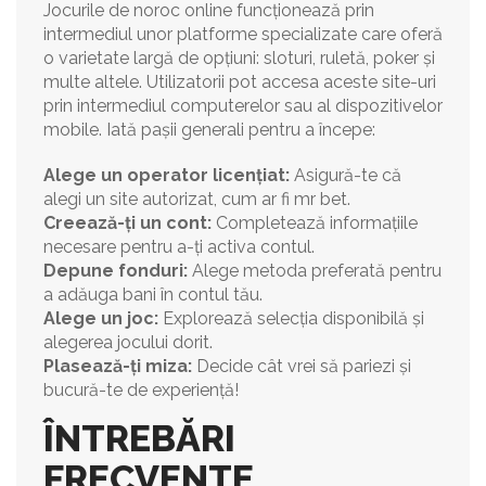
Jocurile de noroc online funcționează prin
intermediul unor platforme specializate care oferă
o varietate largă de opțiuni: sloturi, ruletă, poker și
multe altele. Utilizatorii pot accesa aceste site-uri
prin intermediul computerelor sau al dispozitivelor
mobile. Iată pașii generali pentru a începe:
Alege un operator licențiat:
Asigură-te că
alegi un site autorizat, cum ar fi mr bet.
Creează-ți un cont:
Completează informațiile
necesare pentru a-ți activa contul.
Depune fonduri:
Alege metoda preferată pentru
a adăuga bani în contul tău.
Alege un joc:
Explorează selecția disponibilă și
alegerea jocului dorit.
Plasează-ți miza:
Decide cât vrei să pariezi și
bucură-te de experiență!
ÎNTREBĂRI
FRECVENTE