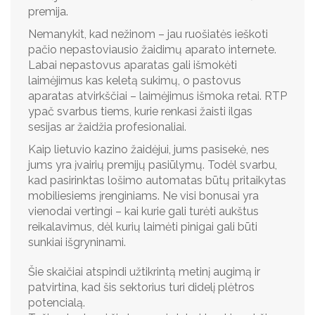
premija.
Nemanykit, kad nežinom – jau ruošiatės ieškoti
pačio nepastoviausio žaidimų aparato internete.
Labai nepastovus aparatas gali išmokėti
laimėjimus kas keletą sukimų, o pastovus
aparatas atvirkščiai – laimėjimus išmoka retai. RTP
ypač svarbus tiems, kurie renkasi žaisti ilgas
sesijas ar žaidžia profesionaliai.
Kaip lietuvio kazino žaidėjui, jums pasisekė, nes
jums yra įvairių premijų pasiūlymų. Todėl svarbu,
kad pasirinktas lošimo automatas būtų pritaikytas
mobiliesiems įrenginiams. Ne visi bonusai yra
vienodai vertingi – kai kurie gali turėti aukštus
reikalavimus, dėl kurių laimėti pinigai gali būti
sunkiai išgryninami.
Šie skaičiai atspindi užtikrintą metinį augimą ir
patvirtina, kad šis sektorius turi didelį plėtros
potencialą.