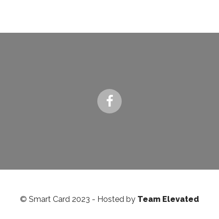
© Smart Card 2023 - Hosted by
Team Elevated