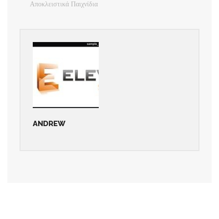
Αποκλειστικά Παιχνίδια
ANDREW