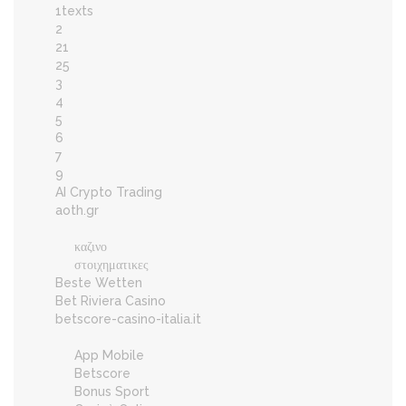
1texts
2
21
25
3
4
5
6
7
9
AI Crypto Trading
aoth.gr
καζινο
στοιχηματικες
Beste Wetten
Bet Riviera Casino
betscore-casino-italia.it
App Mobile
Betscore
Bonus Sport