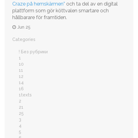
Craze på hemskärmen”
och ta del av en digital
plattform som gör köttvalen smartare och
hållbarare för framtiden.
Jun 25
Categories
! Без рубрики
1
10
11
12
14
16
1texts
2
21
25
3
4
5