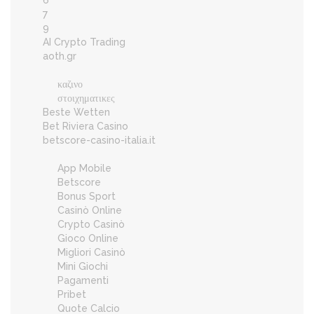
6
7
9
AI Crypto Trading
aoth.gr
καζινο
στοιχηματικες
Beste Wetten
Bet Riviera Casino
betscore-casino-italia.it
App Mobile
Betscore
Bonus Sport
Casinò Online
Crypto Casinò
Gioco Online
Migliori Casinò
Mini Giochi
Pagamenti
Pribet
Quote Calcio