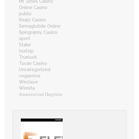
Mr Jones Casino
Online Casino
public
Realz Casino
Semaglutide Online
Spingranny Casino
sport
Stake
textslp
Trueluck
Tucan Casino
Uncategorized
vegasnow
Westace
Winnita
Αποκλειστικά Παιχνίδια