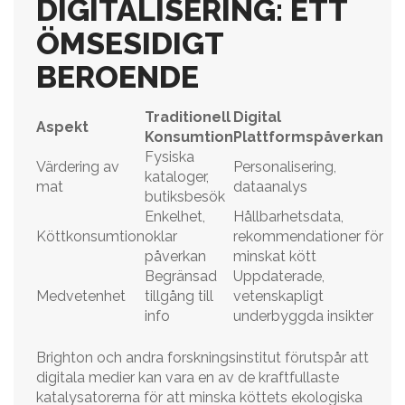
DIGITALISERING: ETT
ÖMSESIDIGT
BEROENDE
Traditionell
Digital
Aspekt
Konsumtion
Plattformspåverkan
Fysiska
Värdering av
Personalisering,
kataloger,
mat
dataanalys
butiksbesök
Enkelhet,
Hållbarhetsdata,
Köttkonsumtion
oklar
rekommendationer för
påverkan
minskat kött
Begränsad
Uppdaterade,
Medvetenhet
tillgång till
vetenskapligt
info
underbyggda insikter
Brighton och andra forskningsinstitut förutspår att
digitala medier kan vara en av de kraftfullaste
katalysatorerna för att minska köttets ekologiska