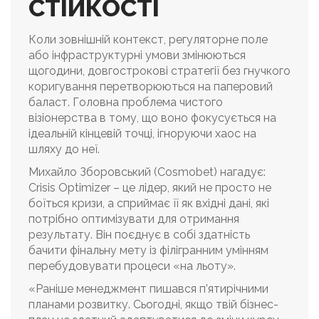
СТІЙКОСТІ
Коли зовнішній контекст, регуляторне поле
або інфраструктурні умови змінюються
щогодини, довгострокові стратегії без гнучкого
коригування перетворюються на паперовий
баласт. Головна проблема чистого
візіонерства в тому, що воно фокусується на
ідеальній кінцевій точці, ігноруючи хаос на
шляху до неї.
Михайло Зборовський (Cosmobet) нагадує:
Crisis Optimizer – це лідер, який не просто не
боїться кризи, а сприймає її як вхідні дані, які
потрібно оптимізувати для отримання
результату. Він поєднує в собі здатність
бачити фінальну мету із філігранним умінням
перебудовувати процеси «на льоту».
«Раніше менеджмент пишався п’ятирічними
планами розвитку. Сьогодні, якщо твій бізнес-