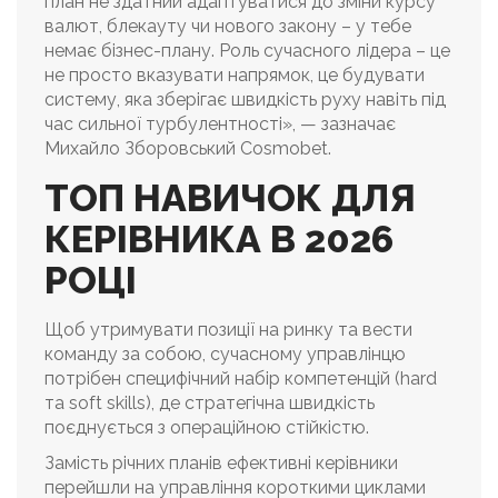
план не здатний адаптуватися до зміни курсу
валют, блекауту чи нового закону – у тебе
немає бізнес-плану. Роль сучасного лідера – це
не просто вказувати напрямок, це будувати
систему, яка зберігає швидкість руху навіть під
час сильної турбулентності», — зазначає
Михайло Зборовський Cosmobet.
ТОП НАВИЧОК ДЛЯ
КЕРІВНИКА В 2026
РОЦІ
Щоб утримувати позиції на ринку та вести
команду за собою, сучасному управлінцю
потрібен специфічний набір компетенцій (hard
та soft skills), де стратегічна швидкість
поєднується з операційною стійкістю.
Замість річних планів ефективні керівники
перейшли на управління короткими циклами