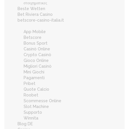
στοιχηματικες
Beste Wetten
Bet Riviera Casino
betscore-casino-italia.it
App Mobile
Betscore
Bonus Sport
Casinò Online
Crypto Casinò
Gioco Online
Migliori Casinò
Mini Giochi
Pagamenti
Pribet
Quote Calcio
Roobet
Scommesse Online
Slot Machine
Supporto
Winnita
Blog DE