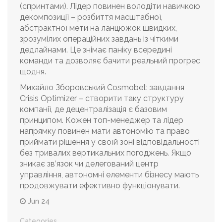
(спринтами). Лідер повинен володіти навичкою
декомпозиції – розбиття масштабної,
абстрактної мети на ланцюжок швидких,
зрозумілих операційних завдань із чіткими
дедлайнами. Це знімає паніку всередині
команди та дозволяє бачити реальний прогрес
щодня.
Михайло Зборовський Cosmobet: завдання
Crisis Optimizer – створити таку структуру
компанії, де децентралізація є базовим
принципом. Кожен топ-менеджер та лідер
напрямку повинен мати автономію та право
приймати рішення у своїй зоні відповідальності
без тривалих вертикальних погоджень. Якщо
зникає зв’язок чи делегований центр
управління, автономні елементи бізнесу мають
продовжувати ефективно функціонувати.
Jun 24
Categories