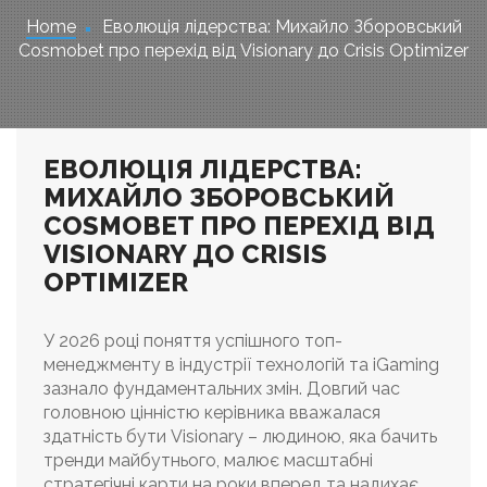
Home
Еволюція лідерства: Михайло Зборовський
Cosmobet про перехід від Visionary до Crisis Optimizer
ЕВОЛЮЦІЯ ЛІДЕРСТВА:
МИХАЙЛО ЗБОРОВСЬКИЙ
COSMOBET ПРО ПЕРЕХІД ВІД
VISIONARY ДО CRISIS
OPTIMIZER
У 2026 році поняття успішного топ-
менеджменту в індустрії технологій та iGaming
зазнало фундаментальних змін. Довгий час
головною цінністю керівника вважалася
здатність бути Visionary – людиною, яка бачить
тренди майбутнього, малює масштабні
стратегічні карти на роки вперед та надихає