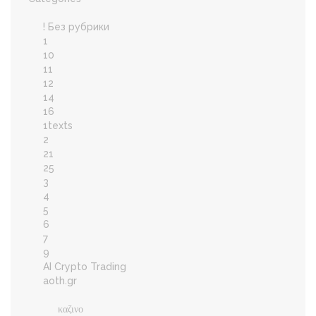
! Без рубрики
1
10
11
12
14
16
1texts
2
21
25
3
4
5
6
7
9
AI Crypto Trading
aoth.gr
καζινο