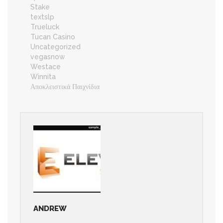
Stake
textslp
Trueluck
Tucan Casino
Uncategorized
vegasnow
Westace
Winnita
Αποκλειστικά Παιχνίδια
ANDREW