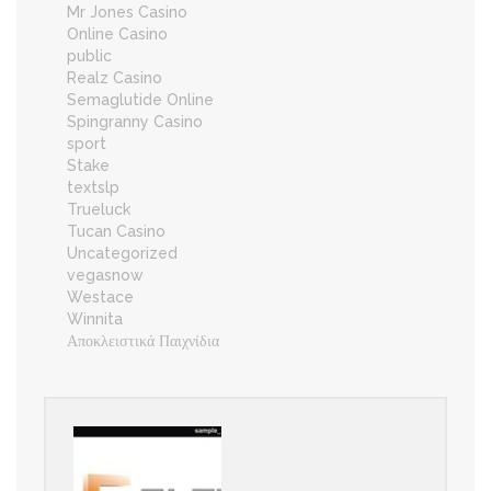
Mr Jones Casino
Online Casino
public
Realz Casino
Semaglutide Online
Spingranny Casino
sport
Stake
textslp
Trueluck
Tucan Casino
Uncategorized
vegasnow
Westace
Winnita
Αποκλειστικά Παιχνίδια