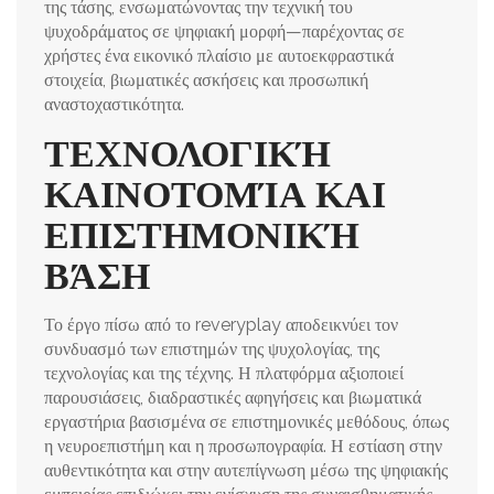
της τάσης, ενσωματώνοντας την τεχνική του
ψυχοδράματος σε ψηφιακή μορφή—παρέχοντας σε
χρήστες ένα εικονικό πλαίσιο με αυτοεκφραστικά
στοιχεία, βιωματικές ασκήσεις και προσωπική
αναστοχαστικότητα.
ΤΕΧΝΟΛΟΓΙΚΉ
ΚΑΙΝΟΤΟΜΊΑ ΚΑΙ
ΕΠΙΣΤΗΜΟΝΙΚΉ
ΒΆΣΗ
Το έργο πίσω από το reveryplay αποδεικνύει τον
συνδυασμό των επιστημών της ψυχολογίας, της
τεχνολογίας και της τέχνης. Η πλατφόρμα αξιοποιεί
παρουσιάσεις, διαδραστικές αφηγήσεις και βιωματικά
εργαστήρια βασισμένα σε επιστημονικές μεθόδους, όπως
η νευροεπιστήμη και η προσωπογραφία. Η εστίαση στην
αυθεντικότητα και στην αυτεπίγνωση μέσω της ψηφιακής