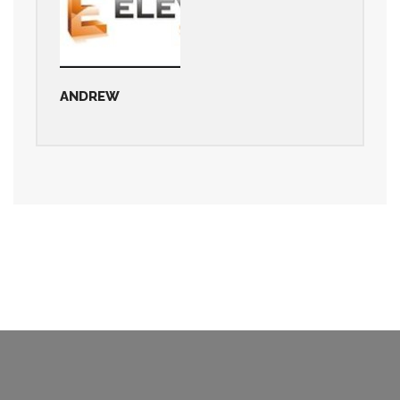
ANDREW