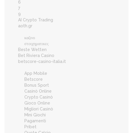
6
7
9
AI Crypto Trading
aoth.gr
καζινο
στοιχηματικες
Beste Wetten
Bet Riviera Casino
betscore-casino-italia.it
App Mobile
Betscore
Bonus Sport
Casinò Online
Crypto Casinò
Gioco Online
Migliori Casinò
Mini Giochi
Pagamenti
Pribet
Quote Calcio