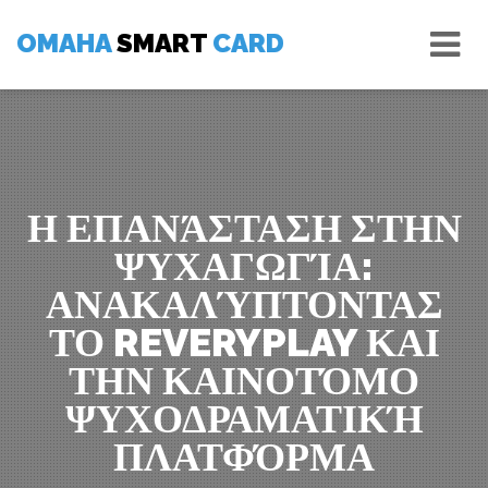
Skip
Tog
to
OMAHA
SMART
CARD
nav
content
Η ΕΠΑΝΆΣΤΑΣΗ ΣΤΗΝ
ΨΥΧΑΓΩΓΊΑ:
ΑΝΑΚΑΛΎΠΤΟΝΤΑΣ
ΤΟ REVERYPLAY ΚΑΙ
ΤΗΝ ΚΑΙΝΟΤΌΜΟ
ΨΥΧΟΔΡΑΜΑΤΙΚΉ
ΠΛΑΤΦΌΡΜΑ