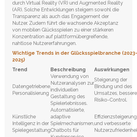
durch Virtual Reality (VR) und Augmented Reality
(AR). Solche Entwicklungen steigern sowohl die
Transparenz als auch das Engagement der
Nutzer. Zudem führt die wachsende Akzeptanz
von mobilen Glücksspielen zu einer stärkeren
Konzentration auf plattformübergreifende,
nahtlose Nutzererfahrungen.
Wichtige Trends in der Glücksspielbranche (2023
2025)
Trend
Beschreibung
Auswirkungen
Verwendung von
Steigerung der
Nutzeranalysen zur
Datengetriebene
Bindung und des
individuellen
Personalisierung
Umsatzes, bessere
Gestaltung des
Risiko-Control.
Spielerlebnisses.
Automatisierte,
Künstliche
adaptive
Effizienzsteigerung
Intelligenz in der
Spielmechanismen,
und verbesserte
Spielegestaltung
Chatbots für
Nutzerzufriedenhei
Kundenservice.