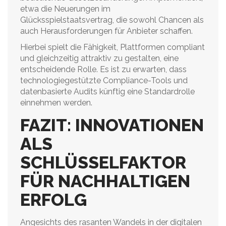
etwa die Neuerungen im
Glücksspielstaatsvertrag, die sowohl Chancen als
auch Herausforderungen für Anbieter schaffen.
Hierbei spielt die Fähigkeit, Plattformen compliant
und gleichzeitig attraktiv zu gestalten, eine
entscheidende Rolle. Es ist zu erwarten, dass
technologiegestützte Compliance-Tools und
datenbasierte Audits künftig eine Standardrolle
einnehmen werden.
FAZIT: INNOVATIONEN
ALS
SCHLÜSSELFAKTOR
FÜR NACHHALTIGEN
ERFOLG
Angesichts des rasanten Wandels in der digitalen