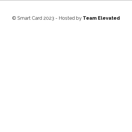
© Smart Card 2023 - Hosted by
Team Elevated